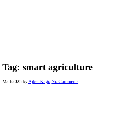
Tag:
smart agriculture
Mar
6
2025
by
Ajker Kagoj
No Comments