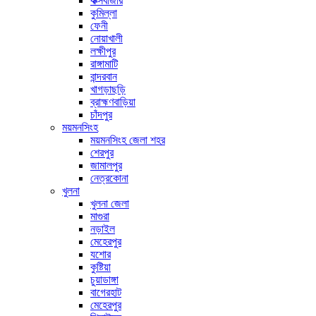
কক্সবাজার
কুমিল্লা
ফেনী
নোয়াখালী
লক্ষীপুর
রাঙ্গামাটি
বান্দরবান
খাগড়াছড়ি
ব্রাহ্মণবাড়িয়া
চাঁদপুর
ময়মনসিংহ
ময়মনসিংহ জেলা শহর
শেরপুর
জামালপুর
নেত্রকোনা
খুলনা
খুলনা জেলা
মাগুরা
নড়াইল
মেহেরপুর
যশোর
কুষ্টিয়া
চুয়াডাঙ্গা
বাগেরহাট
মেহেরপুর