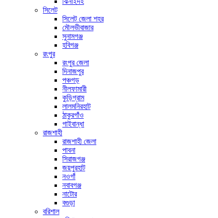
ঝিনাইদহ
সিলেট
সিলেট জেলা শহর
মৌলভীবাজার
সুনামগঞ্জ
হবিগঞ্জ
রংপুর
রংপুর জেলা
দিনাজপুর
পঞ্চগড়
নীলফামারী
কুড়িগ্রাম
লালমনিরহাট
ঠাকুরগাঁও
গাইবান্ধা
রাজশাহী
রাজশাহী জেলা
পাবনা
সিরাজগঞ্জ
জয়পুরহাট
নওগাঁ
নবাবগঞ্জ
নাটোর
বগুড়া
বরিশাল