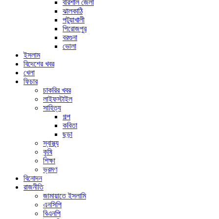
বরিশাল জেলা
ঝালকাঠি
পটুয়াখালী
পিরোজপুর
বরগুনা
ভোলা
ইসলাম
বিদেশের খবর
খেলা
ফিচার
চাকরির খবর
লাইফস্টাইল
সাহিত্য
গল্প
কবিতা
ছড়া
স্বাস্থ্য
কৃষি
শিক্ষা
ভ্রমণ
বিনোদন
রাজনীতি
জামায়াতে ইসলামি
এনসিপি
বিএনপি