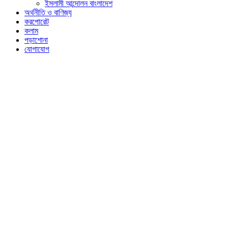
ইসলামী আন্দোলন বাংলাদেশ
অর্থনীতি ও বাণিজ্য
করপোরেট
কলাম
পড়াশোনা
যোগাযোগ