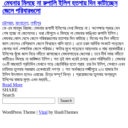
মেঘনায় মিলছে না রুপালি ইলিশ হতশায় দিন কাটাচ্ছেন
জেলে পরিবারগুলো
চট্টগ্রাম
,
বাংলাদেশ
,
লক্ষীপুর
কে এম মাহমুদ রিয়াজ: মেঘনায় রূপালী ইলিশের দেখা মিলছে না। অপেক্ষার প্রহর যেন
শেষ হচ্ছে না জেলেদের। ভরা মৌসুমে ও মিলছে না মেঘনার কাঙ্খিত রুপালি ইলিশ।
মেঘনার কোল ঘেসে জেলে পরিবারগুলোর হতাশায় দিন কাটাছে। দিনের পর দিন নদীতে
জাল ফেলেও বেশিরভাগ জেলে ফিরছেন খালি হাতে। এতে চরম আর্থিক সংকটে পড়েছেন
জেলার অর্ধ -লক্ষাধিক জেলে পরিবার। ক্ষতির মুখে পড়েছেন আড়ৎদার ও মাছ ব্যবসায়ীরা।
ইলিশের খুঁজে জাল নিয়ে নদীতে ঝাপাচ্ছেন মেঘনাপাড়ের জেলেরা। তবে দীর্ঘ সময় নদীতে
কাটিয়েও মিলছে না কাঙ্ক্ষিত ইলিশ। গত দুই মাস ধরেই চলছে এমন পরিস্থিতি। মেঘনার
৩০টি মাছঘাটে প্রতিদিন যেখানে গড়ে বেচাবিক্রি হতো প্রায় চার টন ইলিশ, সেখানে এখন
চাহিদার তুলনায় সরবরাহ একেবারেই নগণ্য । গত অর্থবছরে লক্ষ্মীপুরে ২/৩ হাজার টন
ইলিশ উৎপাদন হলেও এবারের চিত্র সম্পূর্ণ ভিন্ন । প্রয়োজনের তুলনায় অপ্রতুল
ইলিশের বাজার মূল্য এখন মধ্যবি...
Read More
SHARE
Search
Search
WordPress Theme |
Viral
by HashThemes