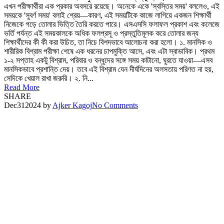
এখন পরীক্ষার্থীরা এক প্রকার অবসরে রয়েছে। অনেকে একে 'স্বস্তির সময়' বললেও, এই
সময়কে 'সুবর্ণ সময়' বলাই শ্রেয়—কারণ, এই সময়টিকে কাজে লাগিয়ে একজন শিক্ষার্থী
নিজেকে গড়ে তোলার ভিত্তি তৈরি করতে পারে। এসএসসি ফলাফল প্রকাশ এবং কলেজে
ভর্তি পর্যন্ত এই সময়কালকে অধিক ফলপ্রসূ ও প্রস্তুতিমূলক করে তোলার জন্য
শিক্ষার্থীদের কী কী করা উচিত, তা নিচে বিশদভাবে আলোচনা করা হলো। ১. মানসিক ও
শারীরিক বিশ্রাম পরীক্ষা শেষে এক ধরনের চাপমুক্তি আসে, এবং এটা স্বাভাবিক। প্রথম
১-২ সপ্তাহ একটু বিশ্রাম, পরিবার ও বন্ধুদের সঙ্গে সময় কাটানো, ঘুরতে যাওয়া—এসব
মানসিকভাবে প্রশান্তি দেয়। তবে এই বিশ্রাম যেন দীর্ঘদিনের অলসতায় পরিণত না হয়,
সেদিকে খেয়াল রাখা জরুরি। ২. নি...
Read More
SHARE
Dec
31
2024
by
Ajker Kagoj
No Comments