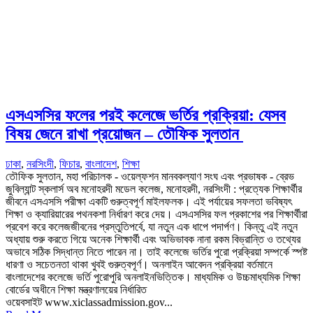
এসএসসির ফলের পরই কলেজে ভর্তির প্রক্রিয়া: যেসব
বিষয় জেনে রাখা প্রয়োজন – তৌফিক সুলতান
ঢাকা
,
নরসিংদী
,
ফিচার
,
বাংলাদেশ
,
শিক্ষা
তৌফিক সুলতান, মহা পরিচালক - ওয়েল্ফশন মানবকল্যাণ সংঘ এবং প্রভাষক - ব্রেভ
জুবিল্যান্ট স্কলার্স অব মনোহরদী মডেল কলেজ, মনোহরদী, নরসিংদী : প্রত্যেক শিক্ষার্থীর
জীবনে এসএসসি পরীক্ষা একটি গুরুত্বপূর্ণ মাইলফলক। এই পর্যায়ের সফলতা ভবিষ্যৎ
শিক্ষা ও ক্যারিয়ারের পথনকশা নির্ধারণ করে দেয়। এসএসসির ফল প্রকাশের পর শিক্ষার্থীরা
প্রবেশ করে কলেজজীবনের প্রস্তুতিপর্বে, যা নতুন এক ধাপে পদার্পণ। কিন্তু এই নতুন
অধ্যায় শুরু করতে গিয়ে অনেক শিক্ষার্থী এবং অভিভাবক নানা রকম বিভ্রান্তি ও তথ্যের
অভাবে সঠিক সিদ্ধান্ত নিতে পারেন না। তাই কলেজে ভর্তির পুরো প্রক্রিয়া সম্পর্কে স্পষ্ট
ধারণা ও সচেতনতা থাকা খুবই গুরুত্বপূর্ণ। অনলাইন আবেদন প্রক্রিয়া বর্তমানে
বাংলাদেশের কলেজে ভর্তি পুরোপুরি অনলাইনভিত্তিক। মাধ্যমিক ও উচ্চমাধ্যমিক শিক্ষা
বোর্ডের অধীনে শিক্ষা মন্ত্রণালয়ের নির্ধারিত
ওয়েবসাইট www.xiclassadmission.gov...