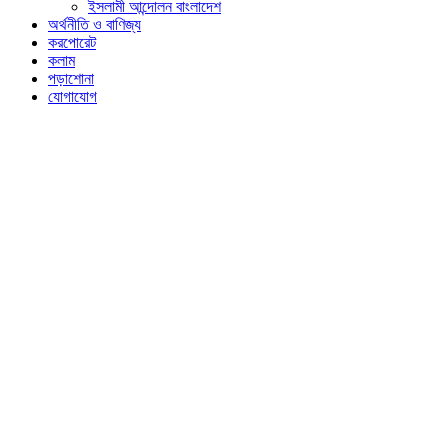
ইসলামী আন্দোলন বাংলাদেশ
অর্থনীতি ও বাণিজ্য
করপোরেট
কলাম
পড়াশোনা
যোগাযোগ