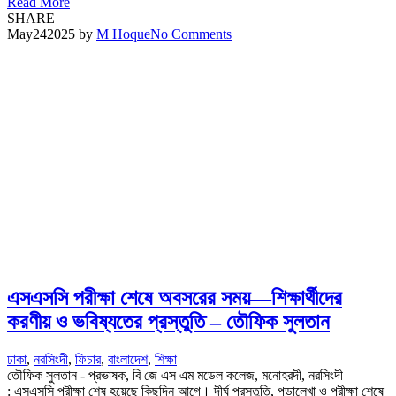
Read More
SHARE
May
24
2025
by
M Hoque
No Comments
এসএসসি পরীক্ষা শেষে অবসরের সময়—শিক্ষার্থীদের
করণীয় ও ভবিষ্যতের প্রস্তুতি – তৌফিক সুলতান
ঢাকা
,
নরসিংদী
,
ফিচার
,
বাংলাদেশ
,
শিক্ষা
তৌফিক সুলতান - প্রভাষক, বি জে এস এম মডেল কলেজ, মনোহরদী, নরসিংদী
: এসএসসি পরীক্ষা শেষ হয়েছে কিছুদিন আগে। দীর্ঘ প্রস্তুতি, পড়ালেখা ও পরীক্ষা শেষে