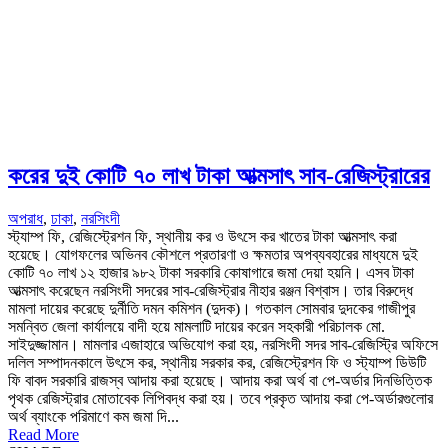
করের দুই কোটি ৭০ লাখ টাকা আত্মসাৎ সাব-রেজিস্ট্রারের
অপরাধ
,
ঢাকা
,
নরসিংদী
স্ট্যাম্প ফি, রেজিস্ট্রেশন ফি, স্থানীয় কর ও উৎসে কর খাতের টাকা আত্মসাৎ করা
হয়েছে। যোগফলের অভিনব কৌশলে প্রতারণা ও ক্ষমতার অপব্যবহারের মাধ্যমে দুই
কোটি ৭০ লাখ ১২ হাজার ৯৮২ টাকা সরকারি কোষাগারে জমা দেয়া হয়নি। এসব টাকা
আত্মসাৎ করেছেন নরসিংদী সদরের সাব-রেজিস্ট্রার নীহার রঞ্জন বিশ্বাস। তার বিরুদ্ধে
মামলা দায়ের করেছে দুর্নীতি দমন কমিশন (দুদক)। গতকাল সোমবার দুদকের গাজীপুর
সমন্বিত জেলা কার্যালয়ে বাদী হয়ে মামলাটি দায়ের করেন সহকারী পরিচালক মো.
সাইদুজ্জামান। মামলার এজাহারে অভিযোগ করা হয়, নরসিংদী সদর সাব-রেজিস্ট্রি অফিসে
দলিল সম্পাদনকালে উৎসে কর, স্থানীয় সরকার কর, রেজিস্ট্রেশন ফি ও স্ট্যাম্প ডিউটি
ফি বাবদ সরকারি রাজস্ব আদায় করা হয়েছে। আদায় করা অর্থ বা পে-অর্ডার দিনভিত্তিক
পৃথক রেজিস্ট্রার মোতাবেক লিপিবদ্ধ করা হয়। তবে প্রকৃত আদায় করা পে-অর্ডারগুলোর
অর্থ ব্যাংকে পরিমাণে কম জমা দি...
Read More