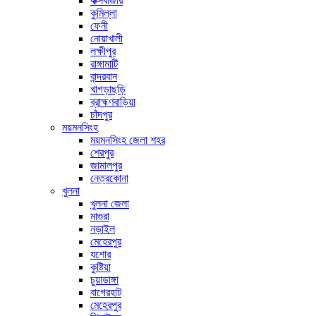
কক্সবাজার
কুমিল্লা
ফেনী
নোয়াখালী
লক্ষীপুর
রাঙ্গামাটি
বান্দরবান
খাগড়াছড়ি
ব্রাহ্মণবাড়িয়া
চাঁদপুর
ময়মনসিংহ
ময়মনসিংহ জেলা শহর
শেরপুর
জামালপুর
নেত্রকোনা
খুলনা
খুলনা জেলা
মাগুরা
নড়াইল
মেহেরপুর
যশোর
কুষ্টিয়া
চুয়াডাঙ্গা
বাগেরহাট
মেহেরপুর