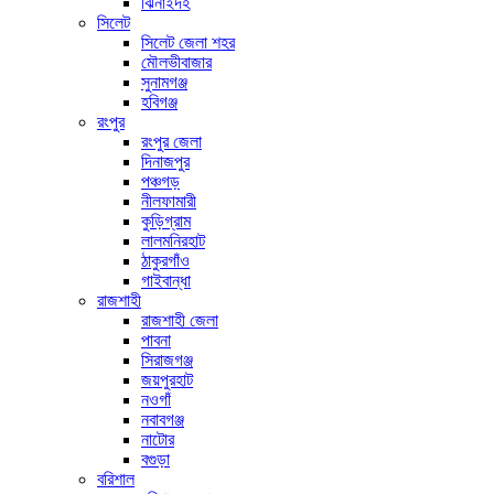
ঝিনাইদহ
সিলেট
সিলেট জেলা শহর
মৌলভীবাজার
সুনামগঞ্জ
হবিগঞ্জ
রংপুর
রংপুর জেলা
দিনাজপুর
পঞ্চগড়
নীলফামারী
কুড়িগ্রাম
লালমনিরহাট
ঠাকুরগাঁও
গাইবান্ধা
রাজশাহী
রাজশাহী জেলা
পাবনা
সিরাজগঞ্জ
জয়পুরহাট
নওগাঁ
নবাবগঞ্জ
নাটোর
বগুড়া
বরিশাল