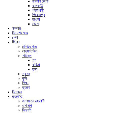
বরিশাল জেলা
ঝালকাঠি
পটুয়াখালী
পিরোজপুর
বরগুনা
ভোলা
ইসলাম
বিদেশের খবর
খেলা
ফিচার
চাকরির খবর
লাইফস্টাইল
সাহিত্য
গল্প
কবিতা
ছড়া
স্বাস্থ্য
কৃষি
শিক্ষা
ভ্রমণ
বিনোদন
রাজনীতি
জামায়াতে ইসলামি
এনসিপি
বিএনপি