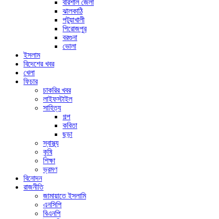
বরিশাল জেলা
ঝালকাঠি
পটুয়াখালী
পিরোজপুর
বরগুনা
ভোলা
ইসলাম
বিদেশের খবর
খেলা
ফিচার
চাকরির খবর
লাইফস্টাইল
সাহিত্য
গল্প
কবিতা
ছড়া
স্বাস্থ্য
কৃষি
শিক্ষা
ভ্রমণ
বিনোদন
রাজনীতি
জামায়াতে ইসলামি
এনসিপি
বিএনপি