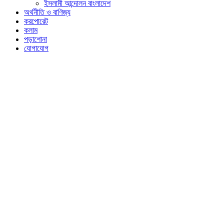
ইসলামী আন্দোলন বাংলাদেশ
অর্থনীতি ও বাণিজ্য
করপোরেট
কলাম
পড়াশোনা
যোগাযোগ