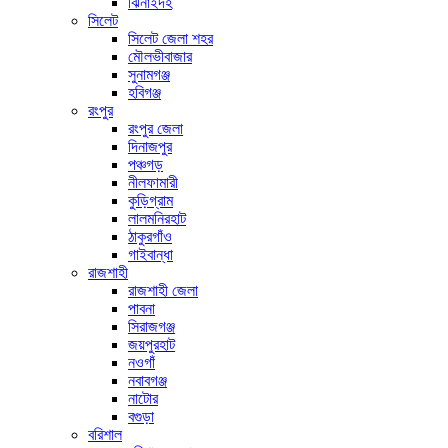
ঝিনাইদহ
সিলেট
সিলেট জেলা শহর
মৌলভীবাজার
সুনামগঞ্জ
হবিগঞ্জ
রংপুর
রংপুর জেলা
দিনাজপুর
পঞ্চগড়
নীলফামারী
কুড়িগ্রাম
লালমনিরহাট
ঠাকুরগাঁও
গাইবান্ধা
রাজশাহী
রাজশাহী জেলা
পাবনা
সিরাজগঞ্জ
জয়পুরহাট
নওগাঁ
নবাবগঞ্জ
নাটোর
বগুড়া
বরিশাল