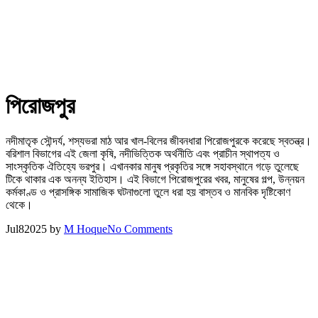
পিরোজপুর
নদীমাতৃক সৌন্দর্য, শস্যভরা মাঠ আর খাল-বিলের জীবনধারা পিরোজপুরকে করেছে স্বতন্ত্র।
বরিশাল বিভাগের এই জেলা কৃষি, নদীভিত্তিক অর্থনীতি এবং প্রাচীন স্থাপত্য ও
সাংস্কৃতিক ঐতিহ্যে ভরপুর। এখানকার মানুষ প্রকৃতির সঙ্গে সহাবস্থানে গড়ে তুলেছে
টিকে থাকার এক অনন্য ইতিহাস। এই বিভাগে পিরোজপুরের খবর, মানুষের গল্প, উন্নয়ন
কর্মকাণ্ড ও প্রাসঙ্গিক সামাজিক ঘটনাগুলো তুলে ধরা হয় বাস্তব ও মানবিক দৃষ্টিকোণ
থেকে।
Jul
8
2025
by
M Hoque
No Comments