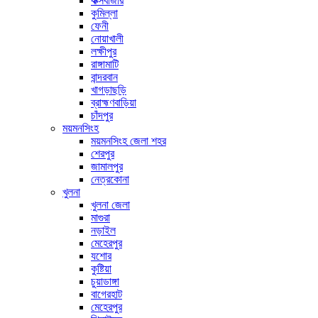
কক্সবাজার
কুমিল্লা
ফেনী
নোয়াখালী
লক্ষীপুর
রাঙ্গামাটি
বান্দরবান
খাগড়াছড়ি
ব্রাহ্মণবাড়িয়া
চাঁদপুর
ময়মনসিংহ
ময়মনসিংহ জেলা শহর
শেরপুর
জামালপুর
নেত্রকোনা
খুলনা
খুলনা জেলা
মাগুরা
নড়াইল
মেহেরপুর
যশোর
কুষ্টিয়া
চুয়াডাঙ্গা
বাগেরহাট
মেহেরপুর