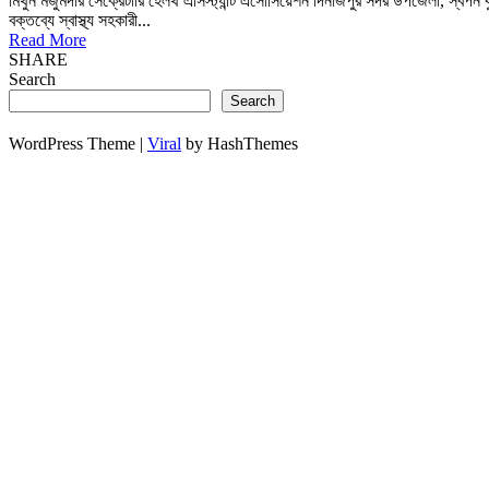
মিথুন মজুমদার সেক্রেটারি হেলথ এসিস্ট্যান্ট এসোসিয়েশন দিনাজপুর সদর উপজেলা, স্বপন ক
বক্তব্যে স্বাস্থ্য সহকারী...
Read More
SHARE
Search
Search
WordPress Theme |
Viral
by HashThemes