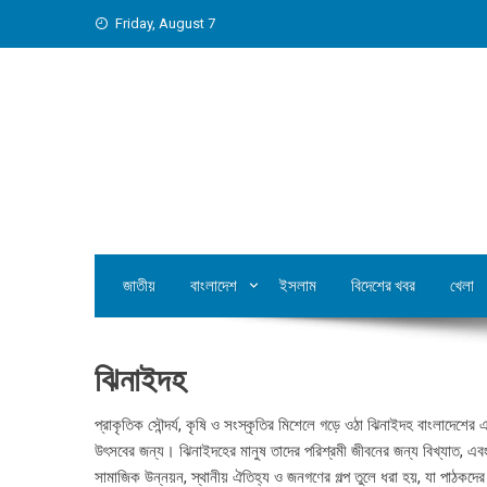
Skip
Friday, August 7
to
content
জাতীয়
বাংলাদেশ
ইসলাম
বিদেশের খবর
খেলা
ঝিনাইদহ
প্রাকৃতিক সৌন্দর্য, কৃষি ও সংস্কৃতির মিশেলে গড়ে ওঠা ঝিনাইদহ বাংলাদেশের
উৎসবের জন্য। ঝিনাইদহের মানুষ তাদের পরিশ্রমী জীবনের জন্য বিখ্যাত, এব
সামাজিক উন্নয়ন, স্থানীয় ঐতিহ্য ও জনগণের গল্প তুলে ধরা হয়, যা পাঠকদে