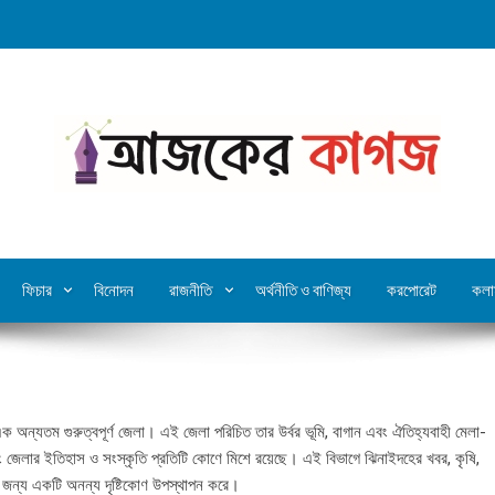
ফিচার
বিনোদন
রাজনীতি
অর্থনীতি ও বাণিজ্য
করপোরেট
কলা
 এক অন্যতম গুরুত্বপূর্ণ জেলা। এই জেলা পরিচিত তার উর্বর ভূমি, বাগান এবং ঐতিহ্যবাহী মেলা-
ং জেলার ইতিহাস ও সংস্কৃতি প্রতিটি কোণে মিশে রয়েছে। এই বিভাগে ঝিনাইদহের খবর, কৃষি,
র জন্য একটি অনন্য দৃষ্টিকোণ উপস্থাপন করে।