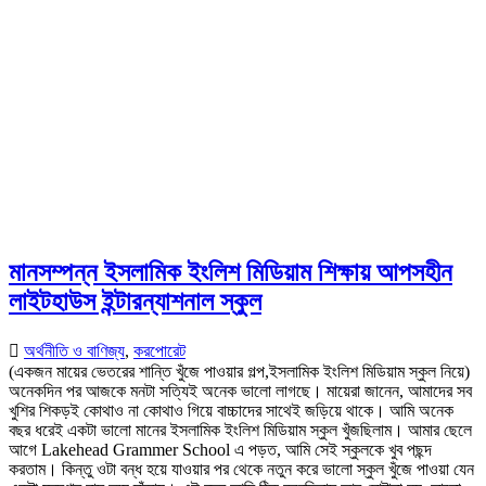
মানসম্পন্ন ইসলামিক ইংলিশ মিডিয়াম শিক্ষায় আপসহীন
লাইটহাউস ইন্টারন্যাশনাল স্কুল
অর্থনীতি ও বাণিজ্য
,
করপোরেট
(একজন মায়ের ভেতরের শান্তি খুঁজে পাওয়ার গল্প,ইসলামিক ইংলিশ মিডিয়াম স্কুল নিয়ে)
অনেকদিন পর আজকে মনটা সত্যিই অনেক ভালো লাগছে। মায়েরা জানেন, আমাদের সব
খুশির শিকড়ই কোথাও না কোথাও গিয়ে বাচ্চাদের সাথেই জড়িয়ে থাকে। আমি অনেক
বছর ধরেই একটা ভালো মানের ইসলামিক ইংলিশ মিডিয়াম স্কুল খুঁজছিলাম। আমার ছেলে
আগে Lakehead Grammer School এ পড়ত, আমি সেই স্কুলকে খুব পছন্দ
করতাম। কিন্তু ওটা বন্ধ হয়ে যাওয়ার পর থেকে নতুন করে ভালো স্কুল খুঁজে পাওয়া যেন