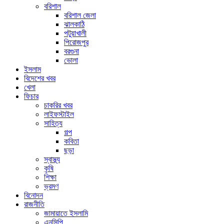
বরিশাল
বরিশাল জেলা
ঝালকাঠি
পটুয়াখালী
পিরোজপুর
বরগুনা
ভোলা
ইসলাম
বিদেশের খবর
খেলা
ফিচার
চাকরির খবর
লাইফস্টাইল
সাহিত্য
গল্প
কবিতা
ছড়া
স্বাস্থ্য
কৃষি
শিক্ষা
ভ্রমণ
বিনোদন
রাজনীতি
জামায়াতে ইসলামি
এনসিপি