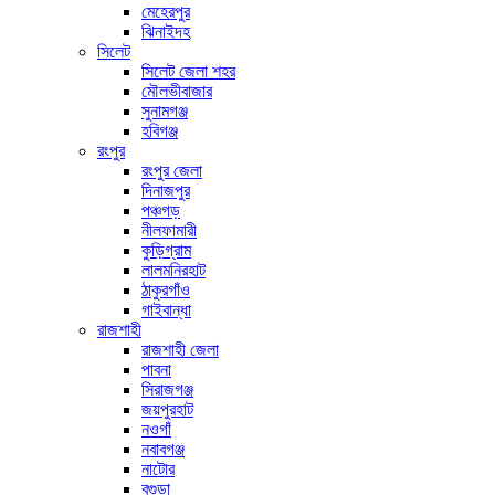
মেহেরপুর
ঝিনাইদহ
সিলেট
সিলেট জেলা শহর
মৌলভীবাজার
সুনামগঞ্জ
হবিগঞ্জ
রংপুর
রংপুর জেলা
দিনাজপুর
পঞ্চগড়
নীলফামারী
কুড়িগ্রাম
লালমনিরহাট
ঠাকুরগাঁও
গাইবান্ধা
রাজশাহী
রাজশাহী জেলা
পাবনা
সিরাজগঞ্জ
জয়পুরহাট
নওগাঁ
নবাবগঞ্জ
নাটোর
বগুড়া