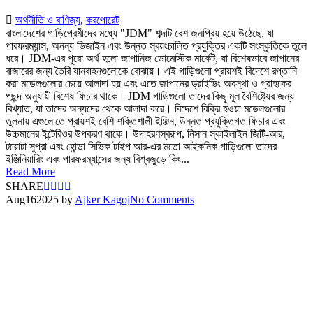
অর্থনীতি ও বাণিজ্য
,
করপোরেট
বাংলাদেশের গাড়িপ্রেমীদের মধ্যে "JDM" শব্দটি বেশ জনপ্রিয় হয়ে উঠেছে, যা
পারফরম্যান্স, অনন্য ডিজাইন এবং উন্নত স্বয়ংচালিত প্রযুক্তির একটি সংস্কৃতিকে তুলে
ধরে। JDM-এর পুরো অর্থ হলো জাপানিজ ডোমেস্টিক মার্কেট, যা বিশেষভাবে জাপানের
বাজারের জন্য তৈরি যানবাহনগুলোকে বোঝায়। এই গাড়িগুলো প্রায়শই বিদেশে রপ্তানি
করা মডেলগুলোর চেয়ে আলাদা হয় এবং এতে জাপানের ড্রাইভিং অবস্থা ও গ্রাহকের
পছন্দ অনুযায়ী বিশেষ ফিচার থাকে। JDM গাড়িগুলো তাদের কিছু মূল বৈশিষ্ট্যের জন্য
বিখ্যাত, যা তাদের অন্যদের থেকে আলাদা করে। বিদেশে বিক্রি হওয়া মডেলগুলোর
তুলনায় এগুলোতে প্রায়শই বেশি শক্তিশালী ইঞ্জিন, উন্নত প্রযুক্তিগত ফিচার এবং
উচ্চমানের ইন্টেরিওর উপকরণ থাকে। উদাহরণস্বরূপ, নিসান স্কাইলাইন জিটি-আর,
টয়োটা সুপ্রা এবং হোন্ডা সিভিক টাইপ আর-এর মতো আইকনিক গাড়িগুলো তাদের
ইঞ্জিনিয়ারিং এবং পারফরম্যান্সের জন্য বিশ্বজুড়ে কিং...
Read More
SHARE
Aug
16
2025
by
Ajker Kagoj
No Comments