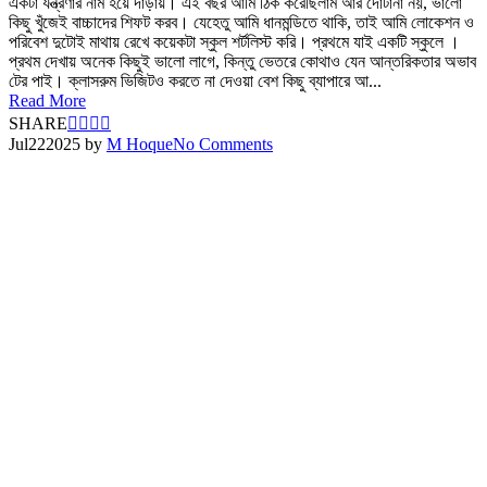
একটা যন্ত্রণার নাম হয়ে দাঁড়ায়। এই বছর আমি ঠিক করেছিলাম আর দোটানা নয়, ভালো
কিছু খুঁজেই বাচ্চাদের শিফট করব। যেহেতু আমি ধানমন্ডিতে থাকি, তাই আমি লোকেশন ও
পরিবেশ দুটোই মাথায় রেখে কয়েকটা স্কুল শর্টলিস্ট করি। প্রথমে যাই একটি স্কুলে ।
প্রথম দেখায় অনেক কিছুই ভালো লাগে, কিন্তু ভেতরে কোথাও যেন আন্তরিকতার অভাব
টের পাই। ক্লাসরুম ভিজিটও করতে না দেওয়া বেশ কিছু ব্যাপারে আ...
Read More
SHARE
Jul
22
2025
by
M Hoque
No Comments