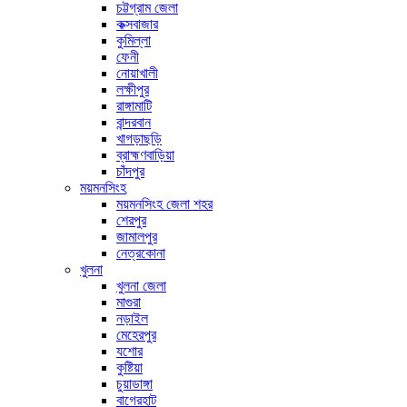
চট্টগ্রাম জেলা
কক্সবাজার
কুমিল্লা
ফেনী
নোয়াখালী
লক্ষীপুর
রাঙ্গামাটি
বান্দরবান
খাগড়াছড়ি
ব্রাহ্মণবাড়িয়া
চাঁদপুর
ময়মনসিংহ
ময়মনসিংহ জেলা শহর
শেরপুর
জামালপুর
নেত্রকোনা
খুলনা
খুলনা জেলা
মাগুরা
নড়াইল
মেহেরপুর
যশোর
কুষ্টিয়া
চুয়াডাঙ্গা
বাগেরহাট