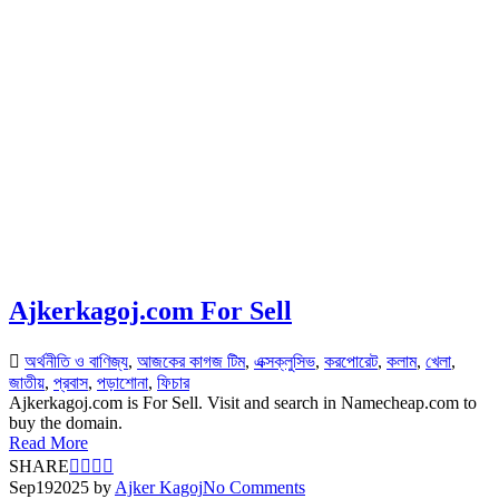
Ajkerkagoj.com For Sell
অর্থনীতি ও বাণিজ্য
,
আজকের কাগজ টিম
,
এক্সক্লুসিভ
,
করপোরেট
,
কলাম
,
খেলা
,
জাতীয়
,
প্রবাস
,
পড়াশোনা
,
ফিচার
Ajkerkagoj.com is For Sell. Visit and search in Namecheap.com to
buy the domain.
Read More
SHARE
Sep
19
2025
by
Ajker Kagoj
No Comments