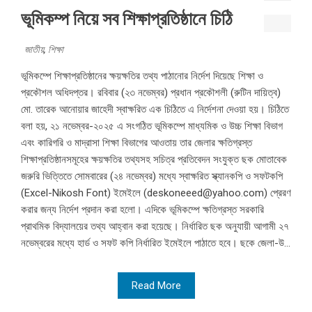
ভূমিকম্প নিয়ে সব শিক্ষাপ্রতিষ্ঠানে চিঠি
জাতীয়
,
শিক্ষা
ভূমিকম্পে শিক্ষাপ্রতিষ্ঠানের ক্ষয়ক্ষতির তথ্য পাঠানোর নির্দেশ দিয়েছে শিক্ষা ও
প্রকৌশল অধিদপ্তর। রবিবার (২৩ নভেম্বর) প্রধান প্রকৌশলী (রুটিন দায়িত্ব)
মো. তারেক আনোয়ার জাহেদী স্বাক্ষরিত এক চিঠিতে এ নির্দেশনা দেওয়া হয়। চিঠিতে
বলা হয়, ২১ নভেম্বর-২০২৫ এ সংগঠিত ভূমিকম্পে মাধ্যমিক ও উচ্চ শিক্ষা বিভাগ
এবং কারিগরি ও মাদ্রাসা শিক্ষা বিভাগের আওতায় তার জেলার ক্ষতিগ্রস্ত
শিক্ষাপ্রতিষ্ঠানসমূহের ক্ষয়ক্ষতির তথ্যসহ সচিত্র প্রতিবেদন সংযুক্ত ছক মোতাবেক
জরুরি ভিত্তিতে সোমবারের (২৪ নভেম্বর) মধ্যে স্বাক্ষরিত স্ক্যানকপি ও সফটকপি
(Excel-Nikosh Font) ইমেইলে (deskoneeed@yahoo.com) প্রেরণ
করার জন্য নির্দেশ প্রদান করা হলো। এদিকে ভূমিকম্পে ক্ষতিগ্রস্ত সরকারি
প্রাথমিক বিদ্যালয়ের তথ্য আহ্বান করা হয়েছে। নির্ধারিত ছক অনুযায়ী আগামী ২৭
নভেম্বরের মধ্যে হার্ড ও সফট কপি নির্ধারিত ইমেইলে পাঠাতে হবে। ছকে জেলা-উ...
Read More