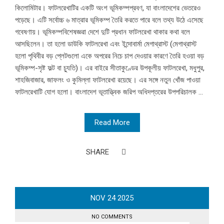
কিলোমিটার। ফাটলরেখাটির একটি অংশ ভূমিকম্পপ্রবণ, যা বাংলাদেশের ভেতরেও
পড়েছে। এটি সর্বোচ্চ ৬ মাত্রার ভূমিকম্প তৈরি করতে পারে বলে তথ্য উঠে এসেছে
গবেষণায়। ভূমিকম্পবিশেষজ্ঞরা দেশে দুটি প্রধান ফাটলরেখা থাকার কথা বলে
আসছিলেন। তা হলো ডাউকি ফাটলরেখা এবং ইন্দোবার্মা মেগাথ্রাস্ট (মেগাথ্রাস্ট
হলো পৃথিবীর বড় প্লেটগুলো একে অপরের নিচে চাপ দেওয়ার কারণে তৈরি হওয়া বড়
ভূমিকম্প-সৃষ্ট ফল্ট বা চ্যুতি)। এর বাইরে সীতাকুণ্ডের উপকূলীয় ফাটলরেখা, মধুপুর,
শাহজিবাজার, জাফলং ও কুমিল্লা ফাটলরেখা রয়েছে। এর সঙ্গে নতুন খোঁজ পাওয়া
ফাটলরেখাটি যোগ হলো। বাংলাদেশ ভূতাত্ত্বিক জরিপ অধিদপ্তরের উপপরিচালক ...
Read More
SHARE
NOV
24
2025
NO COMMENTS