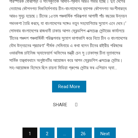
পারস্পরিক বোঝাপড়া ও সাংস্কৃতিক আদান-প্রদান আরও গভীর হচ্ছে। দুই দেশের
নেতাদের কৌশলগত দিকনির্দেশনায় চীন-বাংলাদেশের ব্যাপক কৌশলগত অংশীদারত্ব
আরও সুদৃঢ় হয়েছে। চীনের ১৫তম পঞ্চবার্ষিক পরিকল্পনা আগামী পাঁচ বছরের উন্নয়ন
পথনকশা তৈরি করবে, যা বাংলাদেশের সঙ্গেও নতুন সহযোগিতার সুযোগ এনে দেবে।’
সোমবার বাংলাদেশের রাজধানী ঢাকায় আপন ফ্রেন্ডশিপ এক্সচেঞ্জ সেন্টারের কার্যালয়ে
‘চীনের পঞ্চদশ পঞ্চবার্ষিকী পরিকল্পনার সুযোগ ভাগাভাগি করে নিতে চীন ও বাংলাদেশের
যৌথ উন্নয়নের প্রচারণা’ শীর্ষক সেমিনারে এ কথা বলেন চীনের রাষ্ট্রীয় পরিষদের
ওভারসিজ চাইনিজ অ্যাফেয়ার্স অফিসের মন্ত্রী চেন সু।ঢাকাস্থ চীনা দূতাবাসের
সার্বিক তত্ত্বাবধানে অনুষ্ঠানটির আয়োজন করে আপন ফ্রেন্ডশিপ এক্সচেঞ্জ সেন্টার।
সহ-আয়োজক হিসেবে ছিল চায়না মিডিয়া গ্রুপের সেন্টার ফর এশিয়ান অ্যা...
Read More
SHARE
Posts
1
2
…
26
Next