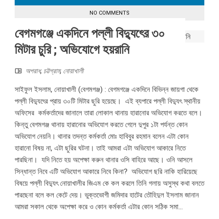
NO COMMENTS
বেগমগঞ্জে একদিনে পল্লী বিদ্যুৎের ৩০
মিটার চুরি ; অভিযোগে হয়রানি
অপরাধ
,
চট্টগ্রাম
,
নোয়াখালী
সাইফুল ইসলাম, নোয়াখালী (বেগমগঞ্জ) : বেগমগঞ্জে একদিনে বিভিন্ন জায়গা থেকে
পল্লী বিদ্যুৎের প্রায় ৩০টি মিটার ছুরি হয়েছে। এই ব্যপারে পল্লী বিদ্যুৎ স্থানীয়
অফিসের কর্মকর্তাদের জানালে তারা লোকাল থানায় হারানোর অভিযোগ করতে বলে।
কিন্তু বেগমগঞ্জ থানায় হারানোর অভিযোগ করতে গেলে দুপুর ১টা পর্যন্ত কোন
অভিযোগ নেয়নি। থানার তদন্ত কর্মকর্তা মোঃ হাবিবুর রহমান বলেন এটা কোন
হারানো বিষয় না, এটা ছুরির ঘটনা। তাই আমরা এটা অভিযোগ আকারে নিতে
পারছিনা। যদি নিতে হয় অপেক্ষা করুন থানার ওসি বাহিরে আছে। ওনি আসলে
সিন্ধান্ত নিবে এটি অভিযোগ আকারে নিবে কিনা? অভিযোগ ছরি নাকি হারিয়েছে
বিষয়ে পল্লী বিদ্যুৎ নোয়াখালীর জিএম কে কল করলে তিনি গলায় অসুস্থ কথা বলতে
পারছেনা বলে কল কেটে দেয়। ভুক্তভোগী জমিদার হাটের তৌহিদুল ইসলাম জানান
আমরা সকাল থেকে অপেক্ষা করে ও কোন কর্মকর্তা এটার কোন সঠিক সমা...