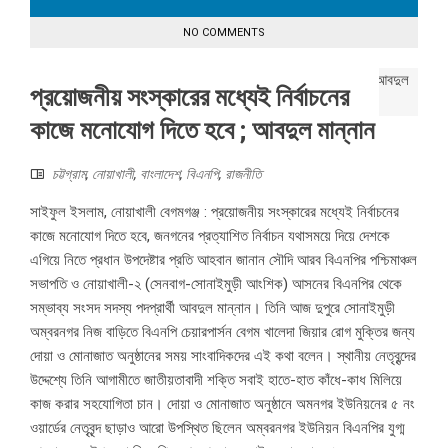
NO COMMENTS
প্রয়োজনীয় সংস্কারের মধ্যেই নির্বাচনের
কাজে মনোযোগ দিতে হবে ; আবদুল মান্নান
চট্টগ্রাম
,
নোয়াখালী
,
বাংলাদেশ
,
বিএনপি
,
রাজনীতি
সাইফুল ইসলাম, নোয়াখালী বেগমগঞ্জ : প্রয়োজনীয় সংস্কারের মধ্যেই নির্বাচনের
কাজে মনোযোগ দিতে হবে, জনগনের প্রত্যাশিত নির্বাচন যথাসময়ে দিয়ে দেশকে
এগিয়ে নিতে প্রধান উপদেষ্টার প্রতি আহবান জানান সৌদি আরব বিএনপির পশ্চিমাঞ্চল
সভাপতি ও নোয়াখালী-২ (সেনবাগ-সোনাইমুড়ী আংশিক) আসনের বিএনপির থেকে
সম্ভাব্য সংসদ সদস্য পদপ্রার্থী আবদুল মান্নান। তিনি আজ দুপুরে সোনাইমুড়ী
অম্বরনগর নিজ বাড়িতে বিএনপি চেয়ারপার্সন বেগম খালেদা জিয়ার রোগ মুক্তির জন্য
দোয়া ও মোনাজাত অনুষ্ঠানের সময় সাংবাদিকদের এই কথা বলেন। স্থানীয় নেতৃবৃন্দের
উদ্দেশ্যে তিনি আগামীতে জাতীয়তাবাদী শক্তি সবাই হাতে-হাত কাঁধে-কাধ মিলিয়ে
কাজ করার সহযোগিতা চান। দোয়া ও মোনাজাত অনুষ্ঠানে অমনগর ইউনিয়নের ৫ নং
ওয়ার্ডের নেতৃবৃন্দ ছাড়াও আরো উপস্থিত ছিলেন অম্বরনগর ইউনিয়ন বিএনপির যুগ্ম