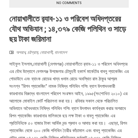
NO COMMENTS
নোয়াখালীতে র‍্যাব-১১ ও পরিবেশ অধিদপ্তরের
যৌথ অভিযান ; ১৪,৩৭৯ কেজি পলিথিন ও সাড়ে
ছয় টাকা জরিমানা
অপরাধ
,
চট্টগ্রাম
,
নোয়াখালী
,
বাংলাদেশ
সাইফুল ইসলাম,নোয়াখালী (বেগমগঞ্জ) নোয়াখালীতে র‍্যাব-১১ ও পরিবেশ অধিদপ্তর
এর যৌথ উদ্যোগে বেগমগঞ্জ উপজেলার চৌমুহনী হকার্স মার্কেটের বাবলু প্যাকেজিং এর
গোডাউনে এবং ব্যাংক রোডের খাদ্য গুদাম রোডে অবস্থিত রাম ঠাকুর আশ্রম
সংলগ্ন “রিপন প্যাকেজিং” নামক নিষিদ্ধ পলিথিন শপিং ব্যাগ উৎপাদনকারী
কারখানার বিরুদ্ধে বাংলাদেশ পরিবেশ সংরক্ষন আইন, ১৯৯৫(সংশোধিত ২০১০) এর
আলোকে মোবাইল কোর্ট পরিচালনা করা হয়। রবিবার সকাল থেকে পরিচালিত
অভিযানে অবৈধভাবে নিষিদ্ধ পলিথিন শপিং ব্যাগ উৎপাদন কার্যক্রম করার অপরাধে
রিপন প্যাকেজিং কারখানার মালিককে ছয় লক্ষ টাকা ও বাবলু প্যাকেজিং এর
প্রতিনিধিকে ৫০ হাজার টাকা আর্থিক দন্ড প্রদান ও আদায় করা হয়। এছাড়া, রিপন
প্যাকেজিং থেকে ২০০ কেজি পলিথিন তৈরীর কাঁচামাল এবং বাবলু প্যাকেজিং এর