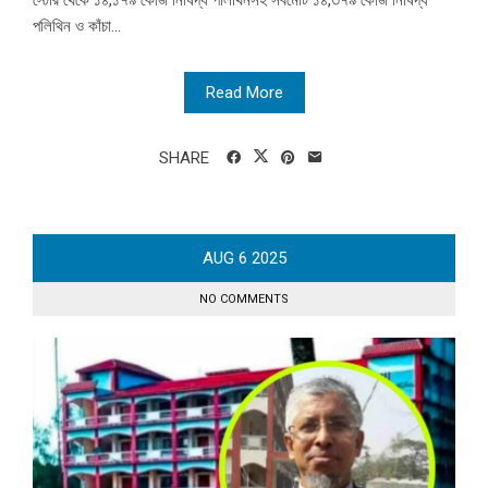
স্টোর থেকে ১৪,১৭৯ কেজি নিষিদ্ধ পলিথিনসহ সর্বমোট ১৪,৩৭৯ কেজি নিষিদ্ধ
পলিথিন ও কাঁচা...
Read More
SHARE
AUG
6
2025
NO COMMENTS