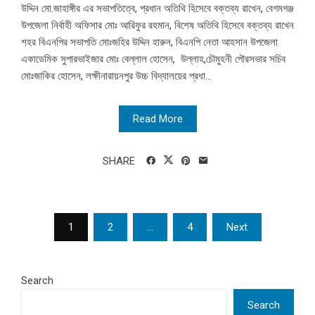
উদ্দিন মো.জাহাঙ্গীর এর সভাপতিত্বে, প্রধান অতিথি হিসেবে বক্তব্য রাখেন, বেগমগঞ্জ
উপজেলা নির্বাহী অফিসার মোঃ আরিফুর রহমান, বিশেষ অতিথি হিসেবে বক্তব্য রাখেন
শহর বিএনপির সভাপতি মোঃজহির উদ্দিন হারুন, বিএনপি নেতা আহসান উপজেলা
একাডেমিক সুপারভাইজার মোঃ বেল্লাল হোসেন, উল্লাহ,চৌমুহনী পৌরসভার সচিব
মোঃজাকির হোসেন, লক্ষীনারায়নপুর উচ্চ বিদ্যালয়ের প্রধা...
Read More
SHARE
Posts
1
2
…
4
Next
pagination
Search
Search