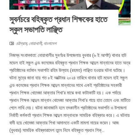
সুবর্নচরে বহিষ্কৃত প্রধান শিক্ষকের হাতে
স্কুল সভাপতি লাঞ্ছিত
চট্টগ্রাম
,
নোয়াখালী
,
বাংলাদেশ
নিজস্ব সংবাদদাতা: নোয়াখালীর সুবর্ণচর উপজেলায় বুধবার (৬ ই আগষ্ট) থানার হাট
মডেল হাই স্কুল এন্ড কলেজের বহিষ্কৃত প্রধান শিক্ষক আব্দুল মান্নানের হাতে অত্র
প্রতিষ্ঠানের বর্তমান সভাপতি রহিম উল্যাহ (রহমত) লাঞ্ছিত হওয়ার ঘটনা ঘটেছে।
ঘটনা সুত্রে জানা যায় গত ৮ই অক্টোবর ২০২৪ তারিখে থানার হাট মডেল হাই স্কুল
এন্ড কলেজের প্রধান শিক্ষক আব্দুল মান্নানের সাথে একই প্রতিষ্ঠানের সহকারী
প্রধান শিক্ষক খোদেজা আক্তার শিখা'র মাঝে কথা কাটাকাটি হয়। এক পর্যায়ে
প্রধান শিক্ষক আব্দুল মান্নান খোদেজা আক্তার শিখা'র গায়ে হাত তোলে এবং মাটিতে
পেলে লাথি দেয়। ঘটনা জানাজানি হলে তৎকালীন প্রতিষ্ঠানের সভাপতি ও উপজেলা
নির্বাহী কর্মকর্তা প্রধান শিক্ষক আব্দুল মান্নানকে সাময়িক বহিষ্কার করে। এ ঘটনায়
বাদী হয়ে খোদেজা আক্তার শিখা আদালতে একটি মামলা দায়ের করেন। আজ
(বুধবার) সাময়িক বহিষ্কারাদেশ তুলে নিলে বহিষ্কৃত প্রধান শিক্...