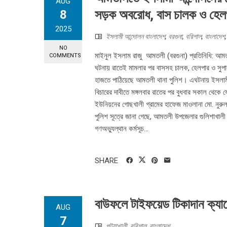
AUG
সড়ক অবরোধ, বাস চালক ও হেলপ
8
2025
ইসলামী আন্দোলন বাংলাদেশ
,
বরগুনা
,
বরিশাল
,
বাংলাদেশ
NO
মাইনুল ইসলাম রাজু আমতলী (বরগুনা) প্রতিনিধি: আমত
COMMENTS
ঘটনায় রাতেই মামলার পর বাসসহ চালক, হেলপার ও সুপার
হাজতে পাঠিয়েছে আমতলী থানা পুলিশ। এঘটনায় ইসলামী আ
বিচারের দাবীতে মঙ্গলবার রাতের পর বুধবার সকাল থ
ইউনিয়নের গোছখালী গ্রামের হাফেজ মাওলানা মো. নুর
পুলিশ সূত্রে জানা গেছে, আমতলী উপজেলার গুলিশাখালী
গণঅভ্যুল্থান কর্মসূচ...
SHARE
বাউফলে টাইফয়েড টিকাদান ক্যাম
AUG
7
পটুয়াখালী
,
বরিশাল
,
বাংলাদেশ