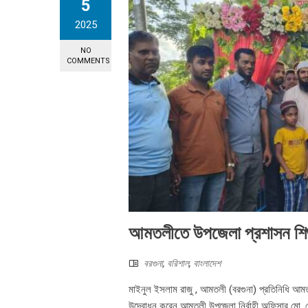
5
2025
NO
COMMENTS
আমতলীতে উপজেলা প্রশাসন শিশু
বরগুনা
,
বরিশাল
,
বাংলাদেশ
মাইনুল ইসলাম রাজু , আমতলী (বরগুনা) প্রতিনিধি আমতল
উদ্বোধন করেন আমতলী উপজেলা নির্বাহী অফিসার মো. র