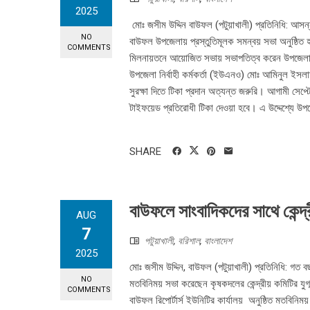
2025
মোঃ জসীম উদ্দিন বাউফল (পটুয়াখালী) প্রতিনিধি: আসন
NO
বাউফল উপজেলায় প্রস্তুতিমূলক সমন্বয় সভা অনুষ্ঠিত 
COMMENTS
মিলনায়তনে আয়োজিত সভায় সভাপতিত্ব করেন উপজেলা স্ব
উপজেলা নির্বাহী কর্মকর্তা (ইউএনও) মোঃ আমিনুল ইসলা
সুরক্ষা দিতে টিকা প্রদান অত্যন্ত জরুরি। আগামী সেপ্ট
টাইফয়েড প্রতিরোধী টিকা দেওয়া হবে। এ উদ্দেশ্যে উপজেল
SHARE
বাউফলে সাংবাদিকদের সাথে কেন্দ
AUG
7
পটুয়াখালী
,
বরিশাল
,
বাংলাদেশ
2025
মোঃ জসীম উদ্দিন, বাউফল (পটুয়াখালী) প্রতিনিধি: গত ব
NO
মতবিনিময় সভা করেছেন কৃষকদলের কেন্দ্রীয় কমিটির যু
COMMENTS
বাউফল রিপোর্টার্স ইউনিটির কার্যালয় অনুষ্ঠিত মতবিন