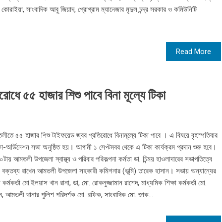
 কোরাইয়া, সাংবাদিক আবু জিয়াদ, প্রোগ্রাম ম্যানেজার মৃদুল চন্দ্র সরকার ও কমিউনিটি
Read More
ধে ৫৫ হাজার শিশু পাবে বিনা মূল্যে টিকা
ীতে ৫৫ হাজার শিশু টাইফয়েড জ্বর প্রতিরোধে বিনামূল্যে টিকা পাবে । এ বিষয়ে বৃহস্পতিবার
ক কো-অর্ডিনেশন সভা অনুষ্ঠিত হয়। আগামী ১ সেপ্টমবর থেকে এ টিকা কার্যক্রম প্রদান শুরু হবে।
ায় আমতলী উপজেলা স্বাস্থ্য ও পরিবার পরিকল্পনা কর্মতা ডা. চিন্ময় হাওলাদারের সভাপতিত্বে
ির বক্তব্য রাখেন আমতলী উপজেলা সহকারী কমিশনার (ভূমি) তারেক হাসান। সভায় অন্যান্যের
্মকর্তা মো.ইলয়াস খান রানা, ডা, মো. রোকনুজ্জামান রাশেদ, মাধ্যমিক শিক্ষা কর্মকর্তা মো.
লম, আমতলী থানার পুলিশ পরিদর্শক মো. রফিক, সাংবাদিক মো. জাক...