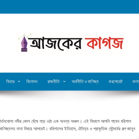
ফিচার
বিনোদন
রাজনীতি
অর্থনীতি ও বাণিজ্য
করপোরেট
কলা
 কীর্তনখোলা নদীর কোল ঘেঁষে গড়ে ওঠা এক অনন্য অঞ্চল। এই বিভাগে আপনি পাবেন বরিশাল
া-বাণিজ্যসহ নানা বিষয়ে আপডেট। বরিশালের ইতিহাস, ঐতিহ্য ও প্রাকৃতিক সৌন্দর্যের গল্প জানুন