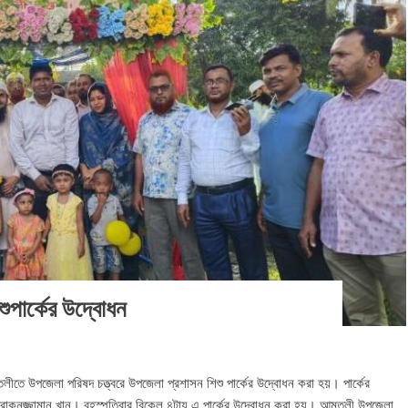
পার্কের উদ্বোধন
ীতে উপজেলা পরিষদ চত্ত্বরে উপজেলা প্রশাসন শিশু পার্কের উদ্বোধন করা হয়। পার্কের
োকনুজ্জামান খান। বৃহস্পতিবার বিকেল ৪টায় এ পার্কের উদ্বোধন করা হয়। আমতলী উপজেলা