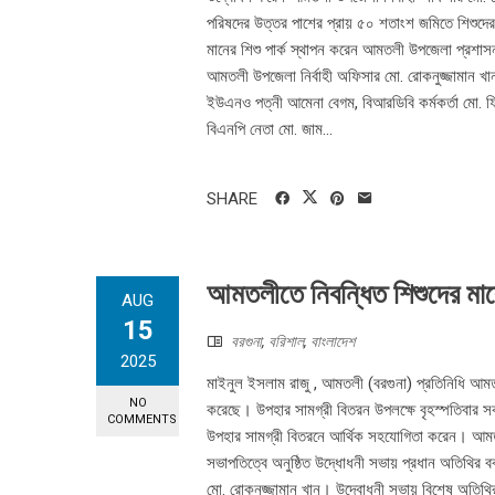
পরিষদের উত্তর পাশের প্রায় ৫০ শতাংশ জমিতে শিশুদে
মানের শিশু পার্ক স্থাপন করেন আমতলী উপজেলা প্রশাসন
আমতলী উপজেলা নির্বাহী অফিসার মো. রোকনুজ্জামান 
ইউএনও পত্নী আমেনা বেগম, বিআরডিবি কর্মকর্তা মো. ফি
বিএনপি নেতা মো. জাম...
SHARE
আমতলীতে নিবন্ধিত শিশুদের মাঝ
AUG
15
বরগুনা
,
বরিশাল
,
বাংলাদেশ
2025
মাইনুল ইসলাম রাজু , আমতলী (বরগুনা) প্রতিনিধি আমত
NO
করেছে। উপহার সামগ্রী বিতরন উপলক্ষে বৃহস্পতিবার স
COMMENTS
উপহার সামগ্রী বিতরনে আর্থিক সহযোগিতা করেন। আমতলী
সভাপতিত্বে অনুষ্ঠিত উদ্ধোধনী সভায় প্রধান অতিথির ব
মো. রোকনুজ্জামান খান। উদ্বোধনী সভায় বিশেষ অতিথির