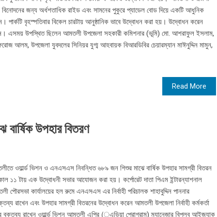
র বিনোদনের জন্য অর্ধশতাধিক রাইড এবং সামনের পুকুরে প্যাডেল বোড দিয়ে একটি আধুনিক
। পার্কটি বৃহস্পতিবার বিকেল চারটায় আনুষ্ঠানিক ভাবে উদ্বোধন করা হয়। উদ্বোধন করেন
খান। এসময় উপস্থিত ছিলেন আমতলী উপজেলা সহকারী কমিশনার (ভূমি) মো. আশরাফুল ইসলাম,
রোজ আলম, উপজেলা যুবদলের সিনিয়র যুগ্ম আহবায়ক বিআরডিবির চেয়ারম্যান মাঈনুদ্দিন মামুন,
Read More
ে বার্ষিক উপহার বিতরণ
লীতে ওয়ার্ল্ড ভিশন ও এনএসএস নিবন্ধিত ৬৮৯ জন শিশুর মাঝে বার্ষিক উপহার সামগ্রী বিতরন
কাল ১১ টায় এক উদ্বোধনী সভার আযোজন করা হয়। কর্পোরেট দাতা পিএম ইন্টারন্যাশনাল
 পৌরসভা কার্যালয়ের হল রুমে এনএসএস এর নির্বাহী পরিচালক শাহাবুদ্দিন পাননার
ক্তব্য রাখেন এবং উপহার সামগ্রী বিতরনের উদ্বোধন করেন আমতলী উপজেলা নির্বাহী কর্মকর্তা
 বক্তব্য রাখেন ওয়ার্ল্ড ভিশন আমতলী এপির (্এড়িয়া প্রোগ্রাম) ম্যানেজার বিপ্লব আইজ্যাক