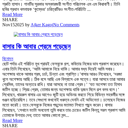
শ্রুতি হাসান। গানটির সুরকার অস্কারজয়ী সংগীত পরিচালক এম এম কিরাবাণী। তিনি
ছবির প্রধান খলনায়ক ‘কুম্ভের’ চরিত্রটিরও সংগীত-পরিচিতি ...
Read More
SHARE
Nov
15
2025
by
Ajker Kagoj
No Comments
বাসার কি আবার প্রেমে পড়েছেন
বিনোদন
ছোট পর্দার এই পরিচিত মুখ প্রায়ই ফেসবুকে গল্প, কবিতায় নিজের ভাব প্রকাশ করেছেন।
এবার তিনি লিখেছেন, ‘আমি আমাকে নিয়ে থাকি। আমার মধ্য দিয়েই আমি সবার।
অপেক্ষায় থাকে আমার শ্রম, চর্চা, চিন্তা এবং প্রাপ্তি।’বাসার আরও লিখেছেন, ‘দরজা
খুলে অপেক্ষায় আছি। ঠিক বসে আছি এক বিশ্বাসে এক সত্যে। যারা আসবে তারা আমার
প্রেমিক, তাদের অন্তরে রাখি। যারা আসছে না তারা প্রেম।’ ‘যত অপেক্ষা তত হিসাব
জটিল হচ্ছে। প্রিয় প্রেম, তোমার জন্য অপেক্ষায় থাকি দুজন মিলে গল্প বলব বলে।’
লিখেছেন, খায়রুল বাসার এর আগেও জুটি হয়ে অভিনয় করতে গিয়ে বিভিন্ন সহকর্মীর সঙ্গে
গুঞ্জন ছড়িয়েছিল। তবে সেগুলো কখনোই গুরুত্ব দেননি এই অভিনেতা। চলেছেন নিজের
মতো করেই। তবে ফেসবুকে নিজের পছন্দের মতামত লিখতে পছন্দ করেন। বাসার
লিখেছেন, ‘সেখানে যতটা অবহেলা তুমি করবে তার চেয়েও জটিল কিন্তু সরল প্রকাশ আমি
তোমাকে উপহার দেব; তাতে আমার কোনো সন্দ...
Read More
SHARE