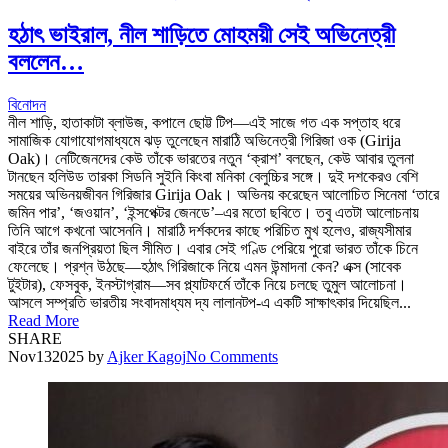
হঠাৎ ভাইরাল, নীল শাড়িতে মোহময়ী সেই অভিনেত্রী
বললেন…
বিনোদন
নীল শাড়ি, হাতাকাটা ব্লাউজ, কপালে ছোট্ট টিপ—এই সাজে গত এক সপ্তাহ ধরে
সামাজিক যোগাযোগমাধ্যমে ঝড় তুলেছেন মারাঠি অভিনেত্রী গিরিজা ওক (Girija
Oak)। নেটিজেনদের কেউ তাঁকে ভারতের নতুন ‘ক্রাশ’ বলছেন, কেউ আবার তুলনা
টানছেন হলিউড তারকা সিডনি সুইনি কিংবা মনিকা বেলুচ্চির সঙ্গে। দুই দশকেরও বেশি
সময়ের অভিনয়জীবন গিরিজার Girija Oak। অভিনয় করেছেন আলোচিত সিনেমা ‘তারে
জমিন পার’, ‘জওয়ান’, ‘ইন্সপেক্টর জেনডে’–এর মতো ছবিতে। তবু এতটা আলোচনায়
তিনি আগে কখনো আসেননি। মারাঠি দর্শকদের কাছে পরিচিত মুখ হলেও, রাজ্যসীমার
বাইরে তাঁর জনপ্রিয়তা ছিল সীমিত। এবার সেই গণ্ডি পেরিয়ে পুরো ভারত তাঁকে চিনে
ফেলেছে। প্রশ্ন উঠছে—হঠাৎ গিরিজাকে নিয়ে এমন উন্মাদনা কেন? এক্স (সাবেক
টুইটার), ফেসবুক, ইনস্টাগ্রাম—সব প্ল্যাটফর্মে তাঁকে নিয়ে চলছে তুমুল আলোচনা।
আসলে সম্প্রতি ভারতীয় সংবাদমাধ্যম দ্য লালানটপ-এ একটি সাক্ষাৎকার দিয়েছিল...
Read More
SHARE
Nov
13
2025
by
Ajker Kagoj
No Comments