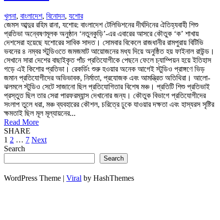
খুলনা
,
বাংলাদেশ
,
বিনোদন
,
যশোর
জেমস আব্দুর রহিম রানা, যশোর: বাংলাদেশ টেলিভিশনের দীর্ঘদিনের ঐতিহ্যবাহী শিশু
প্রতিভা অন্বেষণমূলক অনুষ্ঠান ‘নতুনকুড়ি’-এর এবারের আসরে কৌতুক ‘ক’ শাখায়
দেশসেরা হয়েছে যশোরের সাবিক সাদত। সোমবার বিকেলে রাজধানীর রামপুরায় বিটিভি
ভবনের ৪ নম্বর স্টুডিওতে জমজমাট আয়োজনের মধ্য দিয়ে অনুষ্ঠিত হয় ফাইনাল রাউন্ড।
সেখানে সারা দেশের বাছাইকৃত পাঁচ প্রতিযোগীকে পেছনে ফেলে চ্যাম্পিয়ন হয়ে ইতিহাস
গড়ে এই কিশোর প্রতিভা। রেকর্ডিং শুরু হওয়ার অনেক আগেই স্টুডিও প্রাঙ্গণে ভিড়
জমান প্রতিযোগীদের অভিভাবক, নির্মাতা, প্রযোজক এবং আমন্ত্রিত অতিথিরা। আলো-
ঝলমলে স্টুডিও সেটে সাজানো ছিল প্রতিযোগিতার বিশেষ মঞ্চ। প্রতিটি শিশু প্রতিভাই
প্রস্তুত ছিল তার সেরা পারফরম্যান্স দেখানোর জন্য। কৌতুক বিভাগে প্রতিযোগীদের
সংলাপ তুলে ধরা, মঞ্চ ব্যবহারের কৌশল, চরিত্রে ঢুকে যাওয়ার দক্ষতা এবং হাস্যরস সৃষ্টির
ক্ষমতাই ছিল মূল মূল্যায়নের...
Read More
SHARE
Posts
1
2
…
7
Next
Search
pagination
Search
WordPress Theme |
Viral
by HashThemes