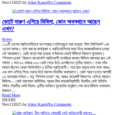
Nov
13
2025
by
Ajker Kagoj
No Comments
ভোটে দারুণ এগিয়ে মিথিলা, কোন অবস্থানে আছেন
এখন?
বিনোদন
১২১টি দেশের প্রতিযোগীদের অংশগ্রহণে থাইল্যান্ডে শুরু হয়েছে ‘মিস ইউনিভার্স’-এর
৭৪তম আসর। নানা ধরণের কার্যক্রম ও প্রতিযোগিতার মধ্য দিয়ে জমজমাটভাবে চলছে
এই আয়োজন। এরই মধ্যে শুরু হয়েছে দর্শকদের ভোটে বিভিন্ন বিভাগে মূল্যায়ন।
‘পিপলস চয়েস’ বিভাগে বাংলাদেশি প্রতিযোগী তানজিয়া জামান মিথিলা মঙ্গলবার রাত ৮টা
পর্যন্ত ১ লাখ ৯২ হাজার ৩১৩ ভোট পেয়ে উঠে এসেছিলেন তৃতীয় স্থানে। তখন তাঁর
সামনে ছিলেন কেবল ফিলিপাইন ও চিলির প্রতিযোগী। পরে রাত বাড়ার সঙ্গে সঙ্গে আরও
এক ধাপ এগিয়ে গিয়ে ভোরে উঠে আসেন দ্বিতীয় অবস্থানে। ভোট গ্রহণ চলবে আগামী
১৯ নভেম্বর পর্যন্ত। শুধু ‘পিপলস চয়েস’ নয়, আরও কয়েকটি বিভাগেও এগিয়ে আছেন
মিথিলা— বেস্ট ন্যাশনাল কস্টিউম: প্রথম মিস কনজেনিয়ালিটি: দ্বিতীয় বেস্ট ইভিনিং
গাউন: দ্বিতীয় বেস্ট স্কিন: তৃতীয় বর্তমানে ফুকেটের অনুষ্ঠান শেষ করে মিথিলা অবস্থান
করছেন ...
Read More
SHARE
Nov
13
2025
by
Ajker Kagoj
No Comments