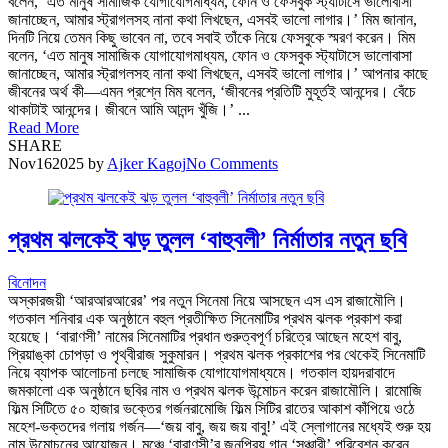
বলেন, ‘এত মানুষ সামাজিক যোগাযোগমাধ্যম, ফোন ও ফেসবুক স্ট্যাটাসে ভালোবাসা
জানাচ্ছেন, আমার স্ট্রাগলসহ নানা কথা লিখছেন, এসবই ভালো লাগার।’ মিম জানান,
দিনটি নিয়ে তেমন কিছু ভাবেন না, তবে সবাই তাঁকে নিয়ে ফেসবুকে স্মরণ করেন। মিম
বলেন, ‘এত মানুষ সামাজিক যোগাযোগমাধ্যম, ফোন ও ফেসবুক স্ট্যাটাসে ভালোবাসা
জানাচ্ছেন, আমার স্ট্রাগলসহ নানা কথা লিখছেন, এসবই ভালো লাগার।’ আপনার কাছে
জীবনের অর্থ কী—এমন প্রশ্নে মিম বলেন, ‘জীবনের প্রতিটি মুহূর্তই আনন্দের। বেঁচে
থাকাটাই আনন্দের। জীবনে আমি আনন্দ খুঁজি।’ ...
Read More
SHARE
Nov
16
2025
by
Ajker Kagoj
No Comments
প্রথম ঝলকেই ঝড় তুলল ‘বাহুবলী’ নির্মাতার নতুন ছবি
বিনোদন
অস্কারজয়ী ‘আরআরআরের’ পর নতুন সিনেমা নিয়ে আসছেন এস এস রাজামৌলি।
গতকাল শনিবার এক অনুষ্ঠানে বহুল প্রতীক্ষিত সিনেমাটির প্রথম ঝলক প্রকাশ করা
হয়েছে। ‘বারাণসী’ নামের সিনেমাটির প্রধান গুরুত্বপূর্ণ চরিত্রে আছেন মহেশ বাবু,
প্রিয়াঙ্কা চোপড়া ও পৃথ্বীরাজ সুকুমারন। প্রথম ঝলক প্রকাশের পর থেকেই সিনেমাটি
নিয়ে ব্যাপক আলোচনা চলছে সামাজিক যোগাযোগমাধ্যমে। গতকাল হায়দরাবাদে
জমকালো এক অনুষ্ঠানে ছবির নাম ও প্রথম ঝলক উন্মোচন করেন রাজামৌলি। রামোজি
ফিল্ম সিটিতে ৫০ হাজার ভক্তের গর্জনরামোজি ফিল্ম সিটির রাতের আকাশ কাঁপিয়ে ওঠে
মহেশ-ভক্তদের গলায় গর্জন—‘জয় বাবু, জয় জয় বাবু!’ এই স্লোগানের মধ্যেই শুরু হয়
নাম উন্মোচনের আয়োজন। মঞ্চে ‘বারাণসী’র জনপ্রিয় গান ‘সঞ্চারী’ পরিবেশন করেন