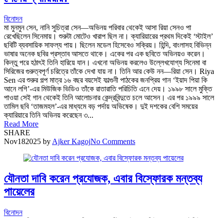
বিনোদন
মা মুনমুন সেন, নানি সুচিত্রা সেন—অভিনয় পরিবার থেকেই আসা রিয়া সেনও পা
রেখেছিলেন সিনেমায়। শুরুটা মোটেও খারাপ ছিল না। ক্যারিয়ারের প্রথম দিকেই ‘স্টাইল’
ছবিটি ব্যবসায়িক সাফল্য পায়। ছিলেন মডেল হিসেবেও সক্রিয়। হিন্দি, বাংলাসহ বিভিন্ন
ভাষার অনেক ছবির প্রস্তাব আসতে থাকে। একের পর এক ছবিতে অভিনয়ও করেন।
কিন্তু পরে হঠাৎই তিনি হারিয়ে যান। এখনো অভিনয় করলেও উল্লেখযোগ্য সিনেমা বা
সিরিজের গুরুত্বপূর্ণ চরিত্রে তাঁকে দেখা যায় না। তিনি আর কেউ নন—রিয়া সেন। Riya
Sen এর শুরুর গল্প মাত্র ১৬ বছর বয়সেই ফাল্গুনী পাঠকের জনপ্রিয় গান ‘ইয়াদ পিয়া কি
আনে লগি’-এর মিউজিক ভিডিও তাঁকে রাতারাতি পরিচিতি এনে দেয়। ১৯৯৮ সালে মুক্তি
পাওয়া সেই গান থেকেই তিনি আলোচনার কেন্দ্রবিন্দুতে চলে আসেন। এর পর ১৯৯৯ সালে
তামিল ছবি ‘তাজমহল’-এর মাধ্যমে বড় পর্দায় অভিষেক। দুই দশকের বেশি সময়ের
ক্যারিয়ারে তিনি অভিনয় করেছেন ৩...
Read More
SHARE
Nov
18
2025
by
Ajker Kagoj
No Comments
যৌনতা দাবি করেন প্রযোজক, এবার বিস্ফোরক মন্তব্য
পায়েলের
বিনোদন