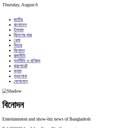
Skip
Thursday, August 6
to
content
জাতীয়
বাংলাদেশ
ইসলাম
বিদেশের খবর
খেলা
ফিচার
বিনোদন
রাজনীতি
অর্থনীতি ও বাণিজ্য
করপোরেট
কলাম
পড়াশোনা
যোগাযোগ
বিনোদন
Entertainment and show-biz news of Bangladesh