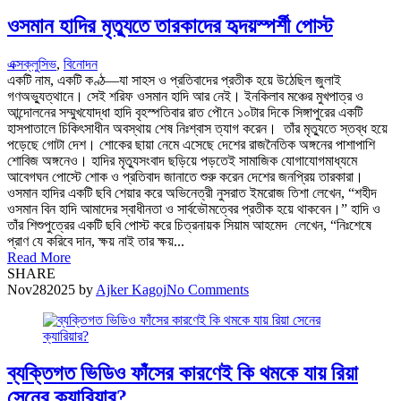
ওসমান হাদির মৃত্যুতে তারকাদের হৃদয়স্পর্শী পোস্ট
এক্সক্লুসিভ
,
বিনোদন
একটি নাম, একটি কণ্ঠ—যা সাহস ও প্রতিবাদের প্রতীক হয়ে উঠেছিল জুলাই
গণঅভ্যুত্থানে। সেই শরিফ ওসমান হাদি আর নেই। ইনকিলাব মঞ্চের মুখপাত্র ও
আন্দোলনের সম্মুখযোদ্ধা হাদি বৃহস্পতিবার রাত পৌনে ১০টার দিকে সিঙ্গাপুরের একটি
হাসপাতালে চিকিৎসাধীন অবস্থায় শেষ নিঃশ্বাস ত্যাগ করেন। তাঁর মৃত্যুতে স্তব্ধ হয়ে
পড়েছে গোটা দেশ। শোকের ছায়া নেমে এসেছে দেশের রাজনৈতিক অঙ্গনের পাশাপাশি
শোবিজ অঙ্গনেও। হাদির মৃত্যুসংবাদ ছড়িয়ে পড়তেই সামাজিক যোগাযোগমাধ্যমে
আবেগঘন পোস্টে শোক ও প্রতিবাদ জানাতে শুরু করেন দেশের জনপ্রিয় তারকারা।
ওসমান হাদির একটি ছবি শেয়ার করে অভিনেত্রী নুসরাত ইমরোজ তিশা লেখেন, “শহীদ
ওসমান বিন হাদি আমাদের স্বাধীনতা ও সার্বভৌমত্বের প্রতীক হয়ে থাকবেন।” হাদি ও
তাঁর শিশুপুত্রের একটি ছবি পোস্ট করে চিত্রনায়ক সিয়াম আহমেদ লেখেন, “নিঃশেষে
প্রাণ যে করিবে দান, ক্ষয় নাই তার ক্ষয়...
Read More
SHARE
Nov
28
2025
by
Ajker Kagoj
No Comments
ব্যক্তিগত ভিডিও ফাঁসের কারণেই কি থমকে যায় রিয়া
সেনের ক্যারিয়ার?