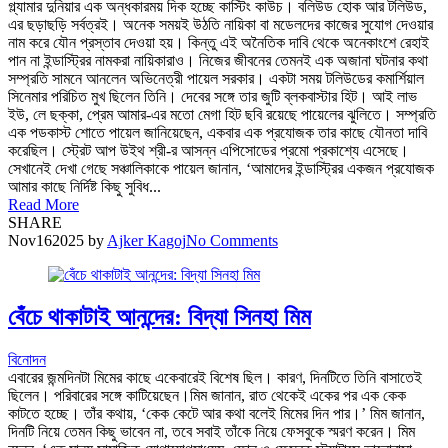
গ্ল্যামার দুনিয়ার এক অন্ধকারময় দিক হচ্ছে কাস্টিং কাউচ। বলিউড হোক আর টলিউড,
এর ছড়াছড়ি সর্বত্রই। অনেক সময়ই উঠতি নায়িকা বা মডেলদের কাজের সুযোগ দেওয়ার
নাম করে যৌন প্রস্তাব দেওয়া হয়। কিন্তু এই অনৈতিক দাবি থেকে অনেকাংশে রেহাই
পান না ইন্ডাস্ট্রির নামকরা নায়িকারাও। নিজের জীবনের তেমনই এক অজানা ঘটনার কথা
সম্প্রতি সামনে আনলেন অভিনেত্রী পায়েল সরকার। একটা সময় টলিউডের কমার্শিয়াল
সিনেমার পরিচিত মুখ ছিলেন তিনি। দেবের সঙ্গে তার জুটি ব্লকবাস্টার হিট। আই লাভ
ইউ, লে ছক্কা, প্রেম আমার-এর মতো মেগা হিট ছবি রয়েছে পায়েলের ঝুলিতে। সম্প্রতি
এক পডকাস্ট শোতে পায়েল জানিয়েছেন, একবার এক প্রযোজক তার কাছে যৌনতা দাবি
করেছিল। স্ট্রেট আপ উইথ শ্রী-র আসন্ন এপিসোডের প্রমো প্রকাশ্যে এসেছে।
সেখানেই দেখা গেছে সঞ্চালিকাকে পায়েল জানান, ‘আমাদের ইন্ডাস্ট্রির একজন প্রযোজক
আমার কাছে নির্দিষ্ট কিছু সুবিধ...
Read More
SHARE
Nov
16
2025
by
Ajker Kagoj
No Comments
বেঁচে থাকাটাই আনন্দের: বিদ্যা সিনহা মিম
বিনোদন
এবারের জন্মদিনটা মিমের কাছে একেবারেই বিশেষ ছিল। কারণ, দিনটিতে তিনি বাসাতেই
ছিলেন। পরিবারের সঙ্গে কাটিয়েছেন।মিম জানান, রাত থেকেই একের পর এক কেক
কাটতে হচ্ছে। তাঁর কথায়, ‘কেক কেটে আর কথা বলেই মিমের দিন পার।’ মিম জানান,
দিনটি নিয়ে তেমন কিছু ভাবেন না, তবে সবাই তাঁকে নিয়ে ফেসবুকে স্মরণ করেন। মিম