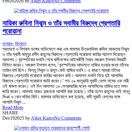
Feb
20
2026
by
Ajker Kagoj
No Comments
নায়িকা রুবিনা নিঝুম ও তাঁর স্বামীর বিরুদ্ধে গ্রেপ্তারি
পরোয়ানা
অপরাধ
,
বিনোদন
প্রতারণা ও বিশ্বাস ভঙ্গের অভিযোগে করা এক মামলায় চিত্রনায়িকা রুবিনা আক্তার নিঝুম
ও তাঁর স্বামী মামূনুর রশীদ রাহূলের বিরুদ্ধে গ্রেপ্তারি পরোয়ানা জারির আদেশ দিয়েছেন
আদালত। বৃহস্পতিবার শুনানি শেষে বাদীপক্ষের আইনজীবী সৈয়দ নজরুল ইসলাম বিষয়টি
নিশ্চিত করেন। নজরুল ইসলাম বলেন, ‘বৃহস্পতিবার আদালতে হাজির হওয়ার জন্য তাঁদের
তারিখ ধার্য ছিল। কিন্তু নিঝুম ও রাহূল কেউ হাজির হননি। এ কারণে আমরা তাঁদের
বিরুদ্ধে গ্রেপ্তারি পরোয়ানা জারির আবেদন করি। আদালত শুনানি নিয়ে দুই আসামির
বিরুদ্ধে গ্রেপ্তারি পরোয়ানা জারি করেন।’ গত ২৯ জানুয়ারি সুরভী বেগম নামের এক নারী
ওই মামলা করেন। ওই দিন আদালত ১৯ ফেব্রুয়ারির মধ্যে আসামিদের হাজির হতে সমন
জারি করেন। মামলায় আরও দুজনকে আসামি করা হয়েছে। তাঁরা হলেন রাহূলের ভাই নান্নু
মিঞা ও বোন মহিমা বিবি। মামলার অভিযোগে বলা হয়েছে, বাদী সুরভী বেগমের সঙ্গে
আসামি নিঝুম ...
Read More
SHARE
Dec
19
2025
by
Ajker Kagoj
No Comments