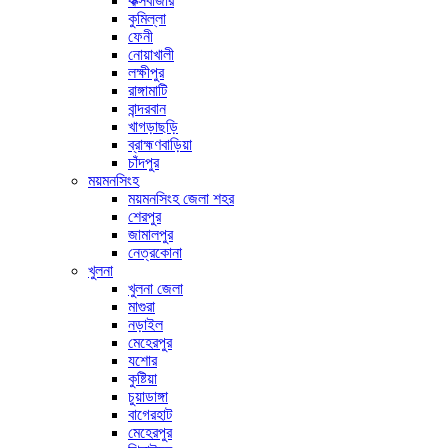
কক্সবাজার
কুমিল্লা
ফেনী
নোয়াখালী
লক্ষীপুর
রাঙ্গামাটি
বান্দরবান
খাগড়াছড়ি
ব্রাহ্মণবাড়িয়া
চাঁদপুর
ময়মনসিংহ
ময়মনসিংহ জেলা শহর
শেরপুর
জামালপুর
নেত্রকোনা
খুলনা
খুলনা জেলা
মাগুরা
নড়াইল
মেহেরপুর
যশোর
কুষ্টিয়া
চুয়াডাঙ্গা
বাগেরহাট
মেহেরপুর