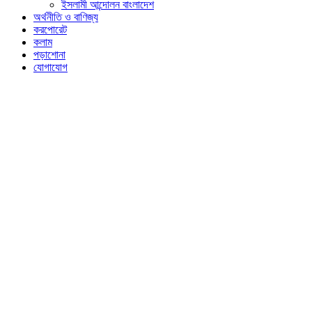
ইসলামী আন্দোলন বাংলাদেশ
অর্থনীতি ও বাণিজ্য
করপোরেট
কলাম
পড়াশোনা
যোগাযোগ