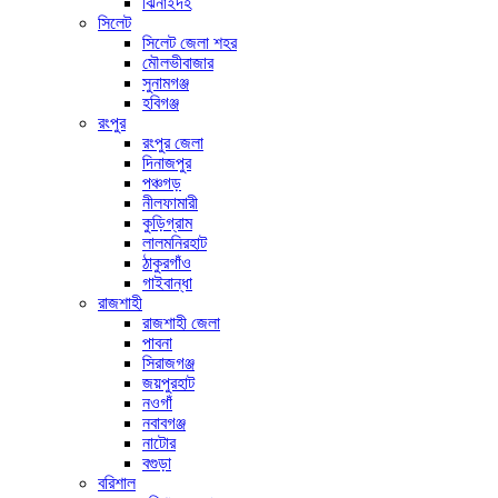
ঝিনাইদহ
সিলেট
সিলেট জেলা শহর
মৌলভীবাজার
সুনামগঞ্জ
হবিগঞ্জ
রংপুর
রংপুর জেলা
দিনাজপুর
পঞ্চগড়
নীলফামারী
কুড়িগ্রাম
লালমনিরহাট
ঠাকুরগাঁও
গাইবান্ধা
রাজশাহী
রাজশাহী জেলা
পাবনা
সিরাজগঞ্জ
জয়পুরহাট
নওগাঁ
নবাবগঞ্জ
নাটোর
বগুড়া
বরিশাল