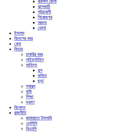
বরিশাল জেলা
ঝালকাঠি
পটুয়াখালী
পিরোজপুর
বরগুনা
ভোলা
ইসলাম
বিদেশের খবর
খেলা
ফিচার
চাকরির খবর
লাইফস্টাইল
সাহিত্য
গল্প
কবিতা
ছড়া
স্বাস্থ্য
কৃষি
শিক্ষা
ভ্রমণ
বিনোদন
রাজনীতি
জামায়াতে ইসলামি
এনসিপি
বিএনপি