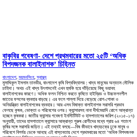
বাকৃবির গবেষণা- দেশে প্রথমবারের মতো ২৫টি ‘অধিক
বিপদজনক বালাইনাশক’ চিহ্নিত
বাংলাদেশ
,
ময়মনসিংহ
,
স্বাস্থ্য
মুসাদ্দিকুল ইসলাম তানভীর, বাংলাদেশ কৃষি বিশ্ববিদ্যালয় : খাদ্য মানুষের অন্যতম মৌলিক
চাহিদা। অথচ এই খাদ্য উৎপাদনেই এখন হুমকি হয়ে দাঁড়িয়েছে কিছু ভয়াবহ
বালাইনাশকের কারণে। অধিক ফলন নিশ্চিত করতে কৃষিতে হাইব্রিড ও উচ্চফলনশীল
জাতের ফসলের ব্যবহার বাড়ছে। এর ফলে পাল্লা দিয়ে বেড়েছে রোগ-পোকা ও
অনিয়ন্ত্রিত বালাইনাশকের ব্যবহার। আর এসব বিষাক্ত বালাইনাশক সরাসরি প্রভাব
ফেলছে কৃষক, ভোক্তা ও পরিবেশের ওপর। ক্যান্সারসহ নানা দীর্ঘমেয়াদি রোগে আক্রান্ত
হচ্ছেন কৃষকরা। জাতীয় ক্যান্সার গবেষণা ইনস্টিটিউট ও হাসপাতালের জরিপ (২০১৫–১৭)
অনুযায়ী, তাদের হাসপাতালে ক্যান্সারে আক্রান্ত পুরুষ রোগীদের মধ্যে প্রায় ৬৪ শতাংশ
কৃষির সঙ্গে সরাসরি জড়িত। এই তথ্যই বলছে—বিষ কীভাবে খাদ্যচক্রে ঢুকে মানুষ ও
পরিবেশে বিপর্যয় ডেকে আনছে এই বাস্তবতায় দেশে প্রথমবারের মতো ‘অধিক বিপদজনক