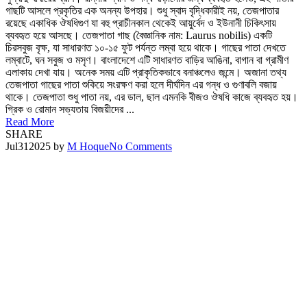
গাছটি আসলে প্রকৃতির এক অনন্য উপহার। শুধু স্বাদ বৃদ্ধিকারীই নয়, তেজপাতার
রয়েছে একাধিক ঔষধিগুণ যা বহু প্রাচীনকাল থেকেই আয়ুর্বেদ ও ইউনানী চিকিৎসায়
ব্যবহৃত হয়ে আসছে। তেজপাতা গাছ (বৈজ্ঞানিক নাম: Laurus nobilis) একটি
চিরসবুজ বৃক্ষ, যা সাধারণত ১০-১৫ ফুট পর্যন্ত লম্বা হয়ে থাকে। গাছের পাতা দেখতে
লম্বাটে, ঘন সবুজ ও মসৃণ। বাংলাদেশে এটি সাধারণত বাড়ির আঙিনা, বাগান বা গ্রামীণ
এলাকায় দেখা যায়। অনেক সময় এটি প্রাকৃতিকভাবে বনাঞ্চলেও জন্মে। অজানা তথ্য
তেজপাতা গাছের পাতা শুকিয়ে সংরক্ষণ করা হলে দীর্ঘদিন এর গন্ধ ও গুণাবলি বজায়
থাকে। তেজপাতা শুধু পাতা নয়, এর ডাল, ছাল এমনকি বীজও ঔষধি কাজে ব্যবহৃত হয়।
গ্রিক ও রোমান সভ্যতায় বিজয়ীদের ...
Read More
SHARE
Jul
31
2025
by
M Hoque
No Comments