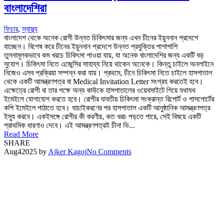
বাংলাদেশিরা
ফিচার
,
স্বাস্থ্য
বাংলাদেশ থেকে অনেক রোগী উন্নত চিকিৎসার জন্য এখন চীনের ইয়ুননান প্রদেশে
যাচ্ছেন। বিশেষ করে চীনের ইয়ুননান প্রদেশে উন্নত প্রযুক্তির পাশাপাশি
তুলনামূলকভাবে কম খরচে চিকিৎসা পাওয়া যায়, যা অনেক বাংলাদেশির জন্য একটি বড়
সুযোগ। চিকিৎসা নিতে এজেন্সির সাহায্য নিয়ে থাকেন অনেকে। কিন্তু চাইলে অনলাইনে
নিজেও এসব প্রক্রিয়া সম্পন্ন করা যায়। প্রথমে, চীনে চিকিৎসা নিতে চাইলে হাসপাতাল
থেকে একটি আমন্ত্রণপত্র বা Medical Invitation Letter সংগ্রহ করতেই হবে।
এক্ষেত্রে রোগী বা তার পক্ষে অন্য কাউকে হাসপাতালের ওয়েবসাইটে গিয়ে যথাযথ
ইমেইলে যোগাযোগ করতে হবে। রোগীর যাবতীয় চিকিৎসা সংক্রান্ত রিপোর্ট ও পাসপোর্টের
কপি ইমেইলে পাঠাতে হবে। যাচাইকরণের পর হাসপাতাল একটি আনুষ্ঠানিক আমন্ত্রণপত্র
ইস্যু করবে। একইসঙ্গে রোগীর কী করণীয়, কত খরচ পড়তে পারে, সেই বিষয়ে একটি
প্রাথমিক ধারণাও দেবে। এই আমন্ত্রণপত্রই চীনা ভি...
Read More
SHARE
Aug
4
2025
by
Ajker Kagoj
No Comments