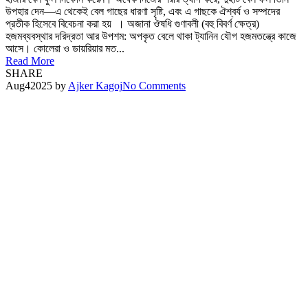
উপহার দেন—এ থেকেই বেল গাছের ধারণা সৃষ্টি, এবং এ গাছকে ঐশ্বর্য ও সম্পদের
প্রতীক হিসেবে বিবেচনা করা হয় । অজানা ঔষধি গুণাবলী (বহু বিবর্ণ ক্ষেত্র)
হজমব্যবস্থার দরিদ্রতা আর উপশম: অপকৃত বেলে থাকা ট্যানিন যৌগ হজমতন্ত্রে কাজে
আসে। কোলেরা ও ডায়রিয়ার মত...
Read More
SHARE
Aug
4
2025
by
Ajker Kagoj
No Comments