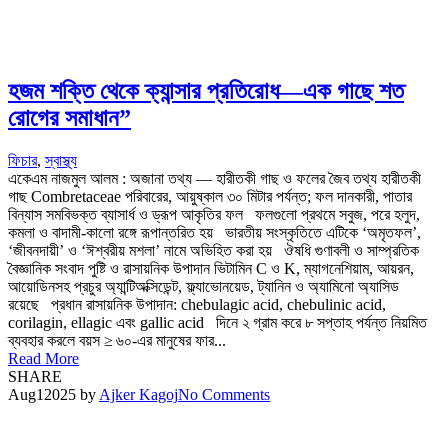
হজম শক্তি থেকে ক্যান্সার প্রতিরোধ—এক গাছে শত
রোগের সমাধান”
ফিচার
,
স্বাস্থ্য
একেএম নাজমুল আলম : অজানা তথ্য — হারীতকী গাছ ও ফলের জৈব তথ্য হারীতকী
গাছ Combretaceae পরিবারের, আয়ুষ্কাল ৩০ মিটার পর্যন্ত; ফল দানকারী, পাতার
বিন্যাস সমবিভক্ত ব্যাসার্ধ ও ড্রূপ আকৃতির ফল ফলগুলো প্রথমে সবুজ, পরে হলুদ,
কমলা ও বাদামী-কালো রঙ্গে রূপান্তরিত হয় ভারতীয় সংস্কৃতিতে এটিকে ‘অমৃতফল’,
‘জীবনদায়ী’ ও ‘ঈশ্বরীয় মশলা’ নামে অভিহিত করা হয় ঔষধি গুণাবলী ও সাম্প্রতিক
বৈজ্ঞানিক সংবাদ পুষ্টি ও রাসায়নিক উপাদান ভিটামিন C ও K, ম্যাগনেশিয়াম, আয়রন,
আয়োডিনসহ প্রচুর অ্যান্টিঅক্সিডেন্ট, ফ্ল্যাভোনয়েড, ট্যানিন ও অ্যামিনো অ্যাসিড
রয়েছে প্রধান রাসায়নিক উপাদান: chebulagic acid, chebulinic acid,
corilagin, ellagic এবং gallic acid দিনে ২ গ্রাম করে ৮ সপ্তাহ পর্যন্ত নিয়মিত
ব্যবহার করলে বয়স ≥ ৬০‑এর মানুষের ফার...
Read More
SHARE
Aug
1
2025
by
Ajker Kagoj
No Comments