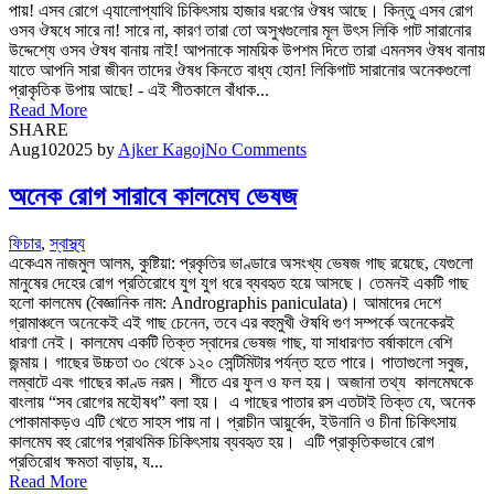
পায়! এসব রোগে এ্যালোপ্যাথি চিকিৎসায় হাজার ধরণের ঔষধ আছে। কিন্তু এসব রোগ
ওসব ঔষধে সারে না! সারে না, কারণ তারা তো অসুখগুলোর মূল উৎস লিকি গাট সারানোর
উদ্দেশ্যে ওসব ঔষধ বানায় নাই! আপনাকে সাময়িক উপশম দিতে তারা এমনসব ঔষধ বানায়
যাতে আপনি সারা জীবন তাদের ঔষধ কিনতে বাধ্য হোন! লিকিগাট সারানোর অনেকগুলো
প্রাকৃতিক উপায় আছে! - এই শীতকালে বাঁধাক...
Read More
SHARE
Aug
10
2025
by
Ajker Kagoj
No Comments
অনেক রোগ সারাবে কালমেঘ ভেষজ
ফিচার
,
স্বাস্থ্য
একেএম নাজমুল আলম, কুষ্টিয়া: প্রকৃতির ভাণ্ডারে অসংখ্য ভেষজ গাছ রয়েছে, যেগুলো
মানুষের দেহের রোগ প্রতিরোধে যুগ যুগ ধরে ব্যবহৃত হয়ে আসছে। তেমনই একটি গাছ
হলো কালমেঘ (বৈজ্ঞানিক নাম: Andrographis paniculata)। আমাদের দেশে
গ্রামাঞ্চলে অনেকেই এই গাছ চেনেন, তবে এর বহুমুখী ঔষধি গুণ সম্পর্কে অনেকেরই
ধারণা নেই। কালমেঘ একটি তিক্ত স্বাদের ভেষজ গাছ, যা সাধারণত বর্ষাকালে বেশি
জন্মায়। গাছের উচ্চতা ৩০ থেকে ১২০ সেন্টিমিটার পর্যন্ত হতে পারে। পাতাগুলো সবুজ,
লম্বাটে এবং গাছের কাণ্ড নরম। শীতে এর ফুল ও ফল হয়। অজানা তথ্য কালমেঘকে
বাংলায় “সব রোগের মহৌষধ” বলা হয়। এ গাছের পাতার রস এতটাই তিক্ত যে, অনেক
পোকামাকড়ও এটি খেতে সাহস পায় না। প্রাচীন আয়ুর্বেদ, ইউনানি ও চীনা চিকিৎসায়
কালমেঘ বহু রোগের প্রাথমিক চিকিৎসায় ব্যবহৃত হয়। এটি প্রাকৃতিকভাবে রোগ
প্রতিরোধ ক্ষমতা বাড়ায়, য...
Read More