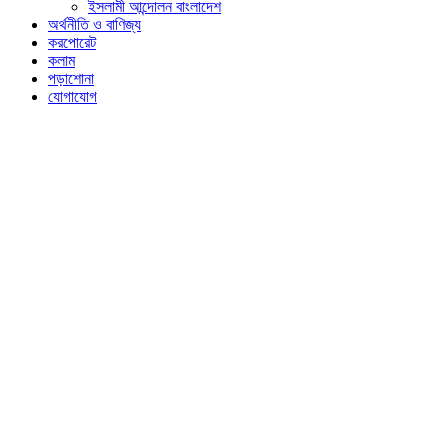
ইসলামী আন্দোলন বাংলাদেশ
অর্থনীতি ও বাণিজ্য
করপোরেট
কলাম
পড়াশোনা
যোগাযোগ