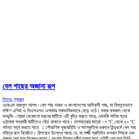
বেল গাছের অজানা রূপ
ফিচার
,
স্বাস্থ্য
একেএম নাজমুল আলম : বেল গাছ ভারত ও বাংলাদেশের আদিবাসী গাছ, যা বিস্তৃতভাবে
দক্ষিণ এশিয়া ও সিএসএলও এলাকায় স্বাভাবিকভাবে বেড়ে ওঠে। শুষ্ক বনাঞ্চল থেকে
বনভূমি—প্রায় যেকোনো ধরনের মাটিতে এটি বৃদ্ধি করতে পারে, এমনকি পানির স্তর
ওঠানামা সহকারী মাটিতেও বেঁচে থাকতে পারে। তাপমাত্রার মাত্রা −৭ °C থেকে ৫০ °C
পর্যন্ত সহ্য করতে পারে । পৌরাণিক পূজারহিতি ও সাংস্কৃতিক গুরুত্ব হিন্দুধর্মে বেল গাছ
পবিত্র বলে বিবেচিত। রিগবেদে উল্লেখ আছে যে, মা লক্ষ্মী প্রতিদিন ভগবান শিবকে এক
হাজার বেল ফুল নিবেদন করেন। অর্ধেক নিজের শরীর ত্যাগ করে, দুইটি বেল ফল তিনি