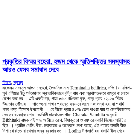
প্রকৃতির বিস্ময় বহেরা, হজম থেকে স্মৃতিশক্তির সমস্যাসহ
আরও যেসব সমাধান দেবে
ফিচার
,
স্বাস্থ্য
একেএম নাজমুল আলম : বহেরা, বৈজ্ঞানিক নাম Terminalia bellirica, দক্ষিণ ও দক্ষিণ-
পূর্ব এশিয়ার নীচু পর্বতমালায় স্বাভাবিকভাবে বৃদ্ধি পায় এবং প্রথাগতভাবে রাস্তা বা লোনে
রোপণ করা হয় । এটি একটি বড়, পাতovisাঙ্কিত বৃক্ষ, গড়ে প্রায় ১২‑৫০ মিটার
উচ্চতায় পৌঁছায় । পাতাগুলো শাখার প্রান্তে ঘনভাবে জমে এবং লম্বা হয়, যা গবাদি
পশুর খাদ্য হিসেবে উপযোগী । এর বীজে প্রায় ৪০% তেল পাওয়া যায় যা জৈবডিজেলের
ক্ষেত্রে ব্যবহারযোগ্য কর্মবাহী দানবাৎসল গাছ: Charaka Samhita অনুযায়ী
Bibhitaki নামক এই গাছ অতীতে রোগ, বিষাক্ততা ও বয়সরোধকারি হিসেবে পরিচিত
ছিল । প্রাচীন গেমিং বীজ: মহাভারত ও ঋগ্বেদে লেখা আছে, এই গাছের বাদামী বীজ
দিশা বোঝাতে বা খেলার জন্য ব্যবহার হত । Lodha উপজাতীয়রা বাদামি বীজ খেয়ে