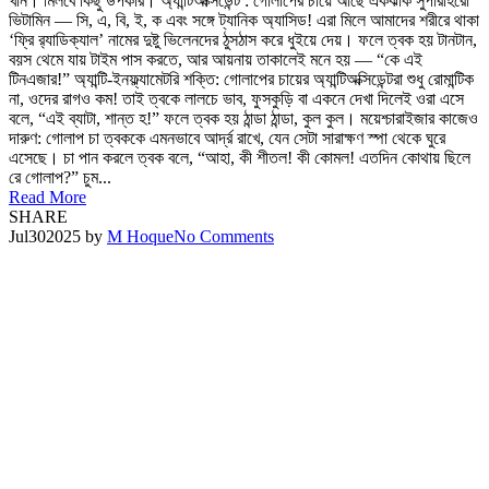
খান। মিলবে কিছু উপকার। অ্যান্টিঅক্সিডেন্ট : গোলাপের চায়ে আছে একঝাঁক সুপারহিরো
ভিটামিন — সি, এ, বি, ই, ক এবং সঙ্গে ট্যানিক অ্যাসিড! এরা মিলে আমাদের শরীরে থাকা
‘ফ্রি র‍্যাডিক্যাল’ নামের দুষ্টু ভিলেনদের ঠুসঠাস করে ধুইয়ে দেয়। ফলে ত্বক হয় টানটান,
বয়স থেমে যায় টাইম পাস করতে, আর আয়নায় তাকালেই মনে হয় — “কে এই
টিনএজার!” অ্যান্টি-ইনফ্ল্যামেটরি শক্তি: গোলাপের চায়ের অ্যান্টিঅক্সিডেন্টরা শুধু রোমান্টিক
না, ওদের রাগও কম! তাই ত্বকে লালচে ভাব, ফুসকুড়ি বা একনে দেখা দিলেই ওরা এসে
বলে, “এই ব্যাটা, শান্ত হ!” ফলে ত্বক হয় ঠান্ডা ঠান্ডা, কুল কুল। ময়েশ্চারাইজার কাজেও
দারুণ: গোলাপ চা ত্বককে এমনভাবে আর্দ্র রাখে, যেন সেটা সারাক্ষণ স্পা থেকে ঘুরে
এসেছে। চা পান করলে ত্বক বলে, “আহা, কী শীতল! কী কোমল! এতদিন কোথায় ছিলে
রে গোলাপ?” চুম...
Read More
SHARE
Jul
30
2025
by
M Hoque
No Comments