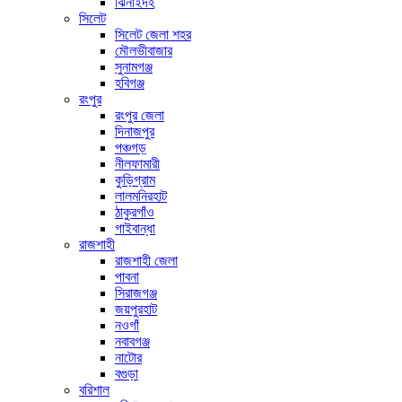
ঝিনাইদহ
সিলেট
সিলেট জেলা শহর
মৌলভীবাজার
সুনামগঞ্জ
হবিগঞ্জ
রংপুর
রংপুর জেলা
দিনাজপুর
পঞ্চগড়
নীলফামারী
কুড়িগ্রাম
লালমনিরহাট
ঠাকুরগাঁও
গাইবান্ধা
রাজশাহী
রাজশাহী জেলা
পাবনা
সিরাজগঞ্জ
জয়পুরহাট
নওগাঁ
নবাবগঞ্জ
নাটোর
বগুড়া
বরিশাল