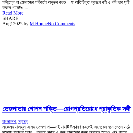
মস্তিষ্ক বা মেজাজের পরিবর্তন অনুভব করত—যা অতিরিক্ত গ্রহণে বমি ও বমি ভাব সৃষ্টি
করতে পারে&n...
Read More
SHARE
Aug
1
2025
by
M Hoque
No Comments
তেজপাতার গোপন শক্তি—রোগপ্রতিরোধে প্রাকৃতিক সঙ্গী
বাংলাদেশ
,
স্বাস্থ্য
একেএম নাজমুল আলম তেজপাতা—এই নামটি উচ্চারণ করলেই অনেকের মনে ভেসে ওঠে
সুস্বাদু খাবারের ঘ্রাণ। রান্নায় স্বাদ ও গন্ধ বাড়ানোর জন্য ব্যবহৃত হলেও, এই পাতার