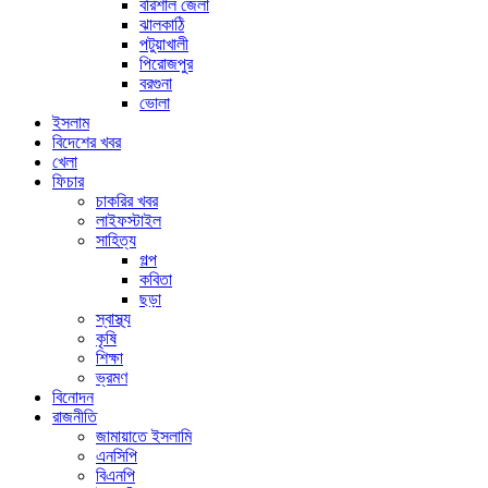
বরিশাল জেলা
ঝালকাঠি
পটুয়াখালী
পিরোজপুর
বরগুনা
ভোলা
ইসলাম
বিদেশের খবর
খেলা
ফিচার
চাকরির খবর
লাইফস্টাইল
সাহিত্য
গল্প
কবিতা
ছড়া
স্বাস্থ্য
কৃষি
শিক্ষা
ভ্রমণ
বিনোদন
রাজনীতি
জামায়াতে ইসলামি
এনসিপি
বিএনপি