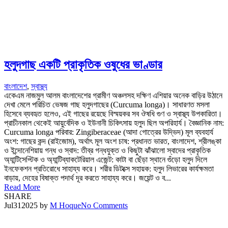
হলুদগাছ একটি প্রাকৃতিক ওষুধের ভাণ্ডার
বাংলাদেশ
,
স্বাস্থ্য
একেএম নাজমুল আলম বাংলাদেশের গ্রামীণ অঞ্চলসহ দক্ষিণ এশিয়ার অনেক বাড়ির উঠানে
দেখা মেলে পরিচিত ভেষজ গাছ হলুদগাছের (Curcuma longa)। সাধারণত মসলা
হিসেবে ব্যবহৃত হলেও, এই গাছের রয়েছে বিস্ময়কর সব ঔষধি গুণ ও স্বাস্থ্য উপকারিতা।
প্রাচীনকাল থেকেই আয়ুর্বেদিক ও ইউনানী চিকিৎসায় হলুদ ছিল অপরিহার্য। বৈজ্ঞানিক নাম:
Curcuma longa পরিবার: Zingiberaceae (আদা গোত্রের উদ্ভিদ) মূল ব্যবহার্য
অংশ: গাছের কন্দ (রাইজোম), অর্থাৎ মূল অংশ চাষ: প্রধানত ভারত, বাংলাদেশ, শ্রীলঙ্কা
ও ইন্দোনেশিয়ায় গন্ধ ও স্বাদ: তীব্র গন্ধযুক্ত ও কিছুটা ঝাঁঝালো স্বাদের প্রাকৃতিক
অ্যান্টিসেপ্টিক ও অ্যান্টিব্যাকটেরিয়াল এজেন্ট: কাটা বা ছেঁড়া স্থানে গুঁড়ো হলুদ দিলে
ইনফেকশন প্রতিরোধে সাহায্য করে। শরীর ডিটক্সে সহায়ক: হলুদ লিভারের কার্যক্ষমতা
বাড়ায়, দেহের বিষাক্ত পদার্থ দূর করতে সাহায্য করে। জয়েন্ট ও ব...
Read More
SHARE
Jul
31
2025
by
M Hoque
No Comments