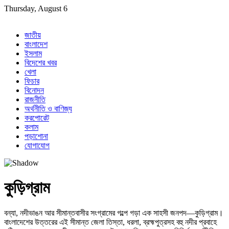
Skip
Thursday, August 6
to
content
জাতীয়
বাংলাদেশ
ইসলাম
বিদেশের খবর
খেলা
ফিচার
বিনোদন
রাজনীতি
অর্থনীতি ও বাণিজ্য
করপোরেট
কলাম
পড়াশোনা
যোগাযোগ
কুড়িগ্রাম
বন্যা, নদীভাঙন আর সীমান্তবাসীর সংগ্রামের গল্পে গড়া এক সাহসী জনপদ—কুড়িগ্রাম।
বাংলাদেশের উত্তরের এই সীমান্ত জেলা তিস্তা, ধরলা, ব্রহ্মপুত্রসহ বহু নদীর প্রবাহে