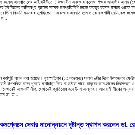
কেল কলেজ হাসপাতালের আইসিইউতে চিকিৎসাধীন অবস্থায় কলেজ শিক্ষক জাহাঙ্গীর আলম (৫৪) ম
সদর ইউনিয়নের কালিকাপুর গ্রামের সাবেক জনপ্রতিনিধি মরহুম ফয়জুর রহমান মাস্টার ওরফে ফয
ক মাস ধরে তিনি কিডনি সমস্যায় ভুগছিলেন। অবস্থার অবনতি হলে তাকে রাজশাহী মেডিকেল ক
 শ...
থান কর্মসূচি পালন করা হয়েছে। বৃহস্পতিবার (১৩ নভেম্বর) সকাল ৯টার দিকে উপজেলার ফেরিঘা
ী উপশক্তি যাতে পুনরায় মাথাচাড়া দিয়ে না উঠতে পারে, মানুষের জান-মালের নিরাপত্তা ও ন
লেন, ‘যেখানেই আওয়ামী লীগ, সেখানেই প্রতিরোধ হবে ইনশাআল্লাহ। আওয়ামী লীগের অন্যায়
ান ডা. ত...
মপ্লেক্সে সেবার মানোন্নয়নে দৃষ্টান্ত স্থাপন করলেন ডা. র