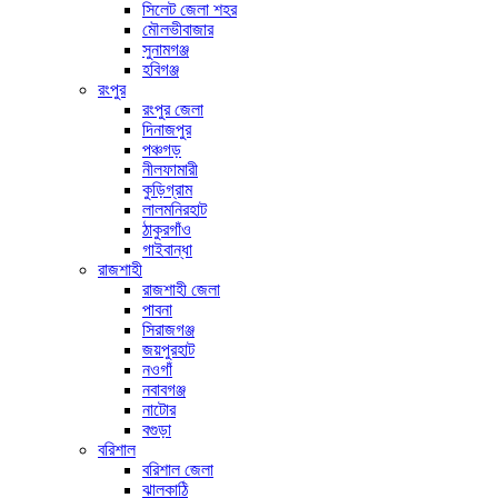
সিলেট জেলা শহর
মৌলভীবাজার
সুনামগঞ্জ
হবিগঞ্জ
রংপুর
রংপুর জেলা
দিনাজপুর
পঞ্চগড়
নীলফামারী
কুড়িগ্রাম
লালমনিরহাট
ঠাকুরগাঁও
গাইবান্ধা
রাজশাহী
রাজশাহী জেলা
পাবনা
সিরাজগঞ্জ
জয়পুরহাট
নওগাঁ
নবাবগঞ্জ
নাটোর
বগুড়া
বরিশাল
বরিশাল জেলা
ঝালকাঠি