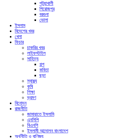
পটুয়াখালী
পিরোজপুর
বরগুনা
ভোলা
ইসলাম
বিদেশের খবর
খেলা
ফিচার
চাকরির খবর
লাইফস্টাইল
সাহিত্য
গল্প
কবিতা
ছড়া
স্বাস্থ্য
কৃষি
শিক্ষা
ভ্রমণ
বিনোদন
রাজনীতি
জামায়াতে ইসলামি
এনসিপি
বিএনপি
ইসলামী আন্দোলন বাংলাদেশ
অর্থনীতি ও বাণিজ্য