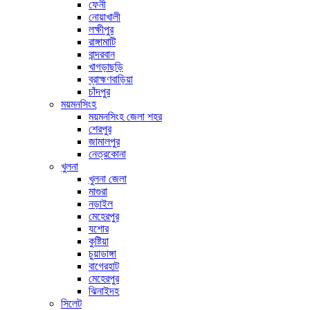
ফেনী
নোয়াখালী
লক্ষীপুর
রাঙ্গামাটি
বান্দরবান
খাগড়াছড়ি
ব্রাহ্মণবাড়িয়া
চাঁদপুর
ময়মনসিংহ
ময়মনসিংহ জেলা শহর
শেরপুর
জামালপুর
নেত্রকোনা
খুলনা
খুলনা জেলা
মাগুরা
নড়াইল
মেহেরপুর
যশোর
কুষ্টিয়া
চুয়াডাঙ্গা
বাগেরহাট
মেহেরপুর
ঝিনাইদহ
সিলেট