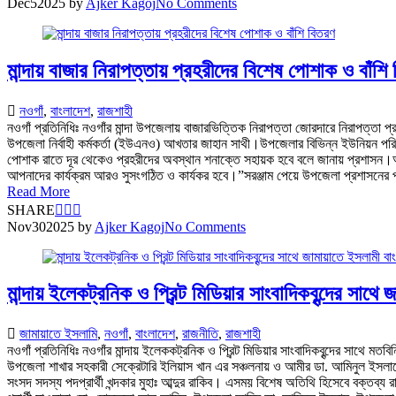
Dec
5
2025
by
Ajker Kagoj
No Comments
মান্দায় বাজার নিরাপত্তায় প্রহরীদের বিশেষ পোশাক ও বাঁশি
নওগাঁ
,
বাংলাদেশ
,
রাজশাহী
নওগাঁ প্রতিনিধিঃ নওগাঁর মান্দা উপজেলায় বাজারভিত্তিক নিরাপত্তা জোরদারে নিরাপত্ত
উপজেলা নির্বাহী কর্মকর্তা (ইউএনও) আখতার জাহান সাথী।উপজেলার বিভিন্ন ইউনিয়ন পরিষ
পোশাক রাতে দূর থেকেও প্রহরীদের অবস্থান শনাক্তে সহায়ক হবে বলে জানায় প্রশাসন।অন
আপনাদের কার্যক্রম আরও সুসংগঠিত ও কার্যকর হবে।”সরঞ্জাম পেয়ে উপজেলা প্রশাসনের প্
Read More
SHARE
Nov
30
2025
by
Ajker Kagoj
No Comments
মান্দায় ইলেকট্রনিক ও প্রিন্ট মিডিয়ার সাংবাদিকবৃন্দের সা
জামায়াতে ইসলামি
,
নওগাঁ
,
বাংলাদেশ
,
রাজনীতি
,
রাজশাহী
নওগাঁ প্রতিনিধিঃ নওগাঁর মান্দায় ইলেককট্রনিক ও প্রিন্ট মিডিয়ার সাংবাদিকবৃন্দের সাথে 
উপজেলা শাখার সহকারী সেক্রেটারি ইলিয়াস খান এর সঞ্চলনায় ও আমীর ডা. আমিনুল ইসলামে
সংসদ সদস্য পদপ্রার্থী খন্দকার মুহাঃ আব্দুর রাকিব। এসময় বিশেষ অতিথি হিসেবে বক্ত