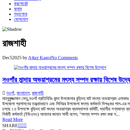
করপোরেট
কলাম
পড়াশোনা
যোগাযোগ
রাজশাহী
Dec
5
2025
by
Ajker Kagoj
No Comments
নওগাঁর মান্দায় অভয়াশ্রমের মৎস্য সম্পদ রক্ষায় বিশেষ উদ্
নওগাঁ
,
বাংলাদেশ
,
রাজশাহী
মাহবুবুজ্জামান সেতু,নওগাঁ প্রতিনিধিঃ মান্দা উপজেলার বুড়িদহ ঘাট মৎস্য অভয়াশ্রম এল
উপজেলা প্রশাসনের তত্ত্বাবধানে এবং সিনিয়র উপজেলা মৎস্য কর্মকর্তা দিপঙ্কর পাল-এর 
চলছে।এ উপলক্ষে বুড়িদহ ঘাট মৎস্য অভয়াশ্রম ব্যবস্থাপনা কমিটি, স্থানীয় গণ্যমান্
নির্বাহী কর্মকর্তা (ইউএনও) আখতার জাহান সাথী বলেন, “মৎস্য সম্পদ রক্ষা করা শ...
Read More
SHARE