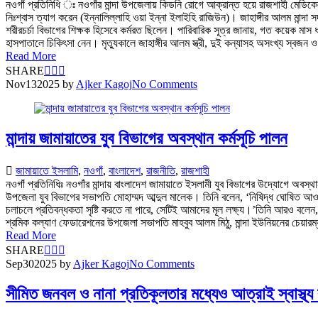
নওগাঁ প্রতিনিধি ঃ নওগাঁর মান্দা উপজেলায় কিডনি রোগে আক্রান্ত হয়ে রাজশাহী মেডি
নিঃশ্বাস ত্যাগ করেন (ইন্নালিল্লাহি ওয়া ইন্না ইলাইহি রাজিউন)। জাহাঙ্গীর আলম মান্দা 
শরীরচর্চা বিভাগের শিক্ষক হিসেবে কর্মরত ছিলেন। পারিবারিক সূত্র জানায়, গত কয়ে
হাসপাতালে চিকিৎসা নেন। মৃত্যুকালে জাহাঙ্গীর আলম স্ত্রী, দুই কন্যাসহ অসংখ্য স্বজন ও
Read More
SHARE
Nov
13
2025
by
Ajker Kagoj
No Comments
মান্দায় জামায়াতের যুব বিভাগের অবস্থান কর্মসূচি পালন
জামায়াতে ইসলামি
,
নওগাঁ
,
বাংলাদেশ
,
রাজনীতি
,
রাজশাহী
নওগাঁ প্রতিনিধিঃ নওগাঁর মান্দায় বাংলাদেশ জামায়াতে ইসলামী যুব বিভাগের উদ্যোগে অবস্
উপজেলা যুব বিভাগের সভাপতি মোহাম্মদ আব্দুল মালেক। তিনি বলেন, ‘নিষিদ্ধ ঘোষিত আওয়াম
চলাচলে প্রতিবন্ধকতা সৃষ্টি করতে না পারে, সেটিই আমাদের মূল লক্ষ্য।’তিনি আরও ব
শ্রমিক কল্যাণ ফেডারেশনের উপজেলা সভাপতি মাহবুব আলম মিঠু, মান্দা ইউনিয়নের চেয়ারম্য
Read More
SHARE
Sep
30
2025
by
Ajker Kagoj
No Comments
সীমিত জনবল ও নানা প্রতিকূলতার মধ্যেও আত্রাই স্বাস্থ্য ক