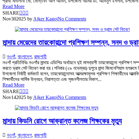
প্রার্থী মাওলানা মো. মোস্তফা আল আমিন, উপজেলা আমির ডা. আমিনুল ইসলাম, উপজেলা 
Read More
SHARE
Nov
30
2025
by
Ajker Kagoj
No Comments
মান্দায় মেয়েদের তায়কোয়ান্দো প্রশিক্ষণ সম্পন্ন, সনদ ও ড্
নওগাঁ
,
বাংলাদেশ
,
রাজশাহী
নওগাঁ প্রতিনিধিঃ নওগাঁর মান্দায় এডিপির অর্থায়নে দুই মাসব্যাপী তায়কোয়ান্দো প্রশিক্ষ
করতে ড্রাম সেট বিতরণ করা হয়।শনিবার (২৯ নভেম্বর) দুপুরে মান্দা জিমনেশিয়াম হলরুম
উপজেলা নির্বাহী কর্মকর্তা বলেন, তায়কোয়ান্দোসহ আত্মরক্ষামূলক প্রশিক্ষণ শিক্ষার্থীদের আ
শিক্ষার্থীদের সার্বিক উন্নয়ন, নিরাপত্তা এবং সৃজনশীলতার বিকাশ...
Read More
SHARE
Nov
14
2025
by
Ajker Kagoj
No Comments
মান্দায় কিডনি রোগে আক্রান্ত কলেজ শিক্ষকের মৃত্যু
নওগাঁ
,
বাংলাদেশ
,
রাজশাহী