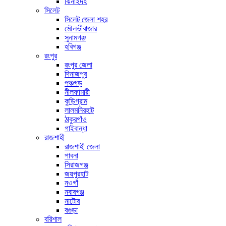
ঝিনাইদহ
সিলেট
সিলেট জেলা শহর
মৌলভীবাজার
সুনামগঞ্জ
হবিগঞ্জ
রংপুর
রংপুর জেলা
দিনাজপুর
পঞ্চগড়
নীলফামারী
কুড়িগ্রাম
লালমনিরহাট
ঠাকুরগাঁও
গাইবান্ধা
রাজশাহী
রাজশাহী জেলা
পাবনা
সিরাজগঞ্জ
জয়পুরহাট
নওগাঁ
নবাবগঞ্জ
নাটোর
বগুড়া
বরিশাল