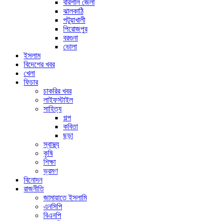
বরিশাল জেলা
ঝালকাঠি
পটুয়াখালী
পিরোজপুর
বরগুনা
ভোলা
ইসলাম
বিদেশের খবর
খেলা
ফিচার
চাকরির খবর
লাইফস্টাইল
সাহিত্য
গল্প
কবিতা
ছড়া
স্বাস্থ্য
কৃষি
শিক্ষা
ভ্রমণ
বিনোদন
রাজনীতি
জামায়াতে ইসলামি
এনসিপি
বিএনপি