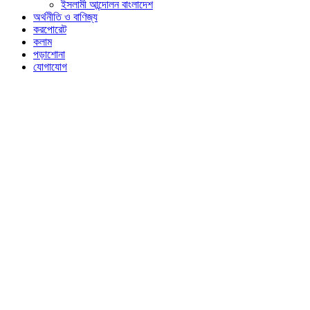
ইসলামী আন্দোলন বাংলাদেশ
অর্থনীতি ও বাণিজ্য
করপোরেট
কলাম
পড়াশোনা
যোগাযোগ