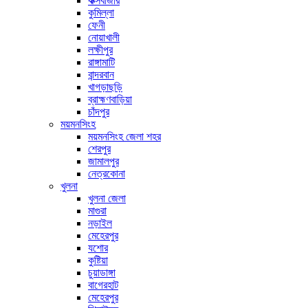
কক্সবাজার
কুমিল্লা
ফেনী
নোয়াখালী
লক্ষীপুর
রাঙ্গামাটি
বান্দরবান
খাগড়াছড়ি
ব্রাহ্মণবাড়িয়া
চাঁদপুর
ময়মনসিংহ
ময়মনসিংহ জেলা শহর
শেরপুর
জামালপুর
নেত্রকোনা
খুলনা
খুলনা জেলা
মাগুরা
নড়াইল
মেহেরপুর
যশোর
কুষ্টিয়া
চুয়াডাঙ্গা
বাগেরহাট
মেহেরপুর