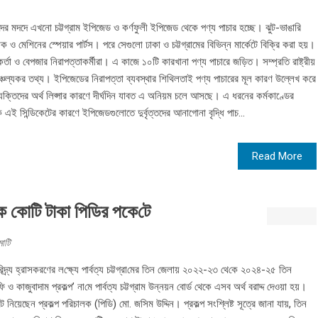
দের মদদে এখনো চট্টগ্রাম ইপিজেড ও কর্ণফুলী ইপিজেড থেকে পণ্য পাচার হচ্ছে। ঝুট-ভাঙারি
ক ও মেশিনের স্পেয়ার পার্টস। পরে সেগুলো ঢাকা ও চট্টগ্রামের বিভিন্ন মার্কেটে বিক্রি করা হয়।
কর্তা ও বেপজার নিরাপত্তাকর্মীরা। এ কাজে ১০টি কারখানা পণ্য পাচারে জড়িত। সম্প্রতি রাষ্ট্রীয়
ঞ্চল্যকর তথ্য। ইপিজেডের নিরাপত্তা ব্যবস্থার শিথিলতাই পণ্য পাচারের মূল কারণ উল্লেখ করে
ব্যক্তিদের অর্থ লিপ্সার কারণে দীর্ঘদিন যাবত এ অনিয়ম চলে আসছে। এ ধরনের কর্মকাণ্ডের
ই সিন্ডিকেটের কারণে ইপিজেডগুলোতে দুর্বৃত্তদের আনাগোনা বৃদ্ধি পাচ...
Read More
েক কোটি টাকা পি‌ডির পকে‌টে
ামাটি
িদ্র্য হ্রাসকরণের ল‌ক্ষ্যে পার্বত্য চট্টগ্রা‌মের তিন জেলায় ২০২২-২৩ থে‌কে ২০২৪-২৫ তিন
ও কাজুবাদাম প্রক‌ল্প’ না‌মে পার্বত্য চট্টগ্রাম উন্নয়ন বোর্ড থেকে এসব অর্থ বরাদ্দ দেওয়া হয়।
নিয়েছেন প্রকল্প প‌রিচালক (পি‌ডি) মো. জ‌সিম উদ্দি‌ন। প্রকল্প সংশ্লিষ্ট সূত্রে জানা যায়, তিন