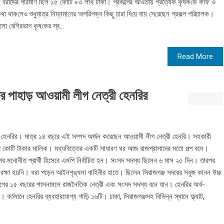
বানে বরাদ্দের প‌রিমাণ ছিল ১৫ কোটি ৮৩ লাখ টাকা। প্রকল্পের আওতায় প্রত্যেক কৃষক‌কে কফি ও
 থাক‌লেও শুধুমাত্র নিম্নমা‌নের অপ‌রিপক্ব কিছু চারা দি‌য়ে দায় সে‌রেছেন প্রকল্প প‌রিচালক।
লো বে‌শিরভাগ কৃষ‌কের স্ব...
Read More
র পাহাড় আওয়ামী লীগ নেত্রী হেনরির
আরা হেনরির। মাত্র ১৪ বছরে এই সম্পদ অর্জন করেছেন আওয়ামী লীগ নেত্রী হেনরি। সহকারী
ার কোটি টাকার মালিক। মধ্যবিত্তের একটি সাধারণ ঘর আজ রাজপ্রাসাদের মতো গল্প বলে।
ের মনোনীত প্রার্থী হিসেবে এমপি নির্বাচিত হন। সংসদ সদস্য ছিলেন ৬ মাস ২৫ দিন। তারপর
্ষা হয়নি। ধরা পড়েন আইনশৃঙ্খলা বাহিনীর হাতে। ছিলেন সিরাজগঞ্জ সদরের সবুজ কানন উচ্চ
লীগের ১৫ বছরের শাসনামলে রাজনৈতিক নেত্রী এবং সংসদ সদস্য বনে যান। হেনরির অর্থ-
বর্তমানে হেনরির ব্যবহারযোগ্য গাড়ি ১৬টি। ঢাকা, সিরাজগঞ্জসহ বিভিন্ন স্থানে ফ্ল্যাট,