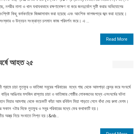
ছে, নগরীর নালা ও খাল যথাযথভাবে রক্ষণাবেক্ষণ না করে জনদুর্ভোগ সৃষ্টি করার অভিযোগের
শ্লিষ্ট কিছু কর্মকর্তাকে জিজ্ঞাসাবাদ করা হয়েছে এবং আংশিক কাগজপত্র জব্দ করা হয়েছে।
 সংস্কার ও উন্নয়ন সংক্রান্ত চলমান কাজ পরিদর্শন করে। এ ...
Read More
সংঘর্ষে আহত ২৫
 গ্রামে চাচা লুতফুর ও ভাতিজা সবুরের পরিবারের মধ্যে গাছ থেকে আমপাড়া কেন্দ্র করে সংঘর্ষে
াড়ির আঙিনার মসজিদ রাস্তায় চাচা ও ভাতিজার গোষ্ঠীর লোকজনের মধ্যে এসংঘর্ষের ঘটনা
াহান মিয়ার আমগাছ থেকে কয়েকটি কাঁচা আম রবিউল মিয়া পাড়তে গেলে বাঁধা দেয় রুমা বেগম।
 সকাল ৭টার দিকে লুতফুর ও সবুর পরিবারের মধ্যে ফের কথাকাটি হয়।
ীয় অস্ত্র নিয়ে সংঘাতে লিপ্ত হয়।&nb...