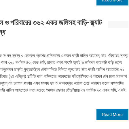
Read More
 ও পরিবারের ৩৬২ একর জমিসহ বাড়ি-ফ্ল্যাট
দ্ধ
ক সংসদ সদস্য ও জেমকন গ্রুপের মালিকদের একজন কাজী নাবিল আহমেদ, তার পরিবারের সদস্য
্থানে থাকা ৩৬২ দশমিক ৪৩ একর জমি, ঢাকায় থাকা সাতটি ফ্ল্যাট ও জমিসহ কয়েকটি বাড়ি জব্দের
নুমোদন ছাড়াই যুক্তরাষ্ট্রের কোম্পানিতে বিনিয়োগকৃত তার ভাই কাজী আনিস আহমেদের ৬১
পতিবার (২৪ এপ্রিল) দুর্নীতি দমন কমিশনের আবেদনের পরিপ্রেক্ষিতে এ আদেশ দেন ঢাকা মহানগর
নুসন্ধান চলমান থাকায় এসব সম্পদ জব্দ ও অবরুদ্ধের আদেশ চেয়ে আবেদন করেন সংস্থাটির
ী নাবিল আহমেদের নামে রয়েছে পঞ্চগড় জেলার তেঁতুলিয়ায় ৩৪ দশমিক ৬৩ একর জমি, একই
Read More