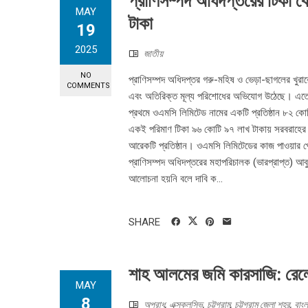
প্রাণিসম্পদ অধিদপ্তরের টিকা কে
MAY
টাকা
19
2025
জাতীয়
NO
প্রাণিসম্পদ অধিদপ্তর গরু-মহিষ ও ভেড়া-ছাগলের খুরা
COMMENTS
এবং অতিরিক্ত মূল্য পরিশোধের অভিযোগ উঠেছে। এতে 
প্রথমে ওএমসি লিমিটেড নামের একটি প্রতিষ্ঠান ৮২ কোট
একই পরিমাণ টিকা ৯৬ কোটি ৯৭ লাখ টাকায় সরবরাহের 
আরেকটি প্রতিষ্ঠান। ওএমসি লিমিটেডের কাজ পাওয়ার 
প্রাণিসম্পদ অধিদপ্তরের মহাপরিচালক (ভারপ্রাপ্ত) আবু
আলোচনা হয়নি বলে দাবি ক...
SHARE
শাহ আলমের জমি কারসাজি: রেলের
MAY
8
অপরাধ
,
এক্সক্লুসিভ
,
চট্টগ্রাম
,
চট্টগ্রাম জেলা শহর
,
বাংল