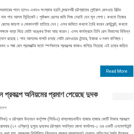
কারের পতন হলেও এখনও সংস্কার হয়নি বন্দরনগরী চট্টগ্রামের সেন্ট্রাল রেলওয়ে বিল্ডিং
 শাহ আলম সিন্ডিকেট। পূর্বাঞ্চল রেলের জমি লিজ নেয়াই যেন মূল পেশা। কখনো নিজের
বে রেলের জায়গা ও দোকানপাট হাতিয়ে নেন। এসব জমিতে কখনো তৈরি করেন রেস্টুরেন্ট, কখনো
পক্ষকে ভাড়া দিয়ে মোটা অঙ্কের টাকা আয় করেন। এসব কার্যক্রমে তিনি রেল বিভাগের বিভিন্ন
িযোগ রয়েছে। শাহ আলমের দাপটে চলছে গোটা রেলওয়ের টেন্ডার, ইজারা ও দখল বাণিজ্য।
 ভবন ও পদ্মা রেল প্রজেক্টের মতো স্পর্শকাতর প্রকল্পের কাজও বাগিয়ে নিয়েছে এই চক্রে জড়িত
Read More
প্রকল্পে অনিয়মের প্রমাণ পেয়েছে দুদক
াদেশ
ক) ও চট্টগ্রাম উন্নয়ন কর্তৃপক্ষ (সিডিএ) বাস্তবায়নাধীন হাজার হাজার কোটি টাকার প্রকল্পে
োববার (২৭ এপ্রিল) দুপুরে দুদকের চট্টগ্রাম সমন্বিত জেলা কার্যালয়-১ এর একটি এনফোর্সমেন্ট
খা যায়, প্রকল্পের ডিপিপিতে (উন্নয়ন প্রকল্প প্রস্তাবনা) যেভাবে রেলিংয়ের দৈর্ঘ্য উল্লেখ