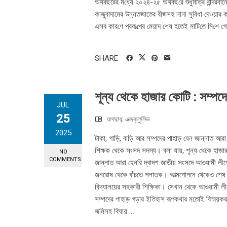
অর্থবছরের ম‌ধ্যে ২০২৪-২৫ অর্থবছ‌রে শুধুমাত্র বান্দর
কাজুবাদামের উন্নতজাতের বীজসহ নানা সু‌বিধা দেওয়ার কথা
এসব কার‌ণে প্রক‌ল্পের মেয়াদ শেষ হতেই মা‌টি‌তে মি‌শে গে
SHARE
শূন্য থেকে হাজার কোটি : সম্পদে
JUL
25
অপরাধ
,
এক্সক্লুসিভ
2025
টাকা, গাড়ি, বাড়ি আর সম্পদের পাহাড় যেন জান্নাত 
শিক্ষক থেকে সংসদ সদস্য। বলা যায়, শূন্য থেকে হাজ
NO
COMMENTS
জান্নাত আরা হেনরি দ্বাদশ জাতীয় সংসদে আওয়ামী লীগ
জনরোষ থেকে বাঁচতে পলাতক। আত্মগোপনে থেকেও শেষ রক
বিদ্যালয়ের সহকারী শিক্ষিকা। সেখান থেকে আওয়ামী 
সম্পদের পাহাড় গড়ার ইতিহাস রূপকথার মতোই বিস্ময়কর। 
জমিসহ বিঘায় ...