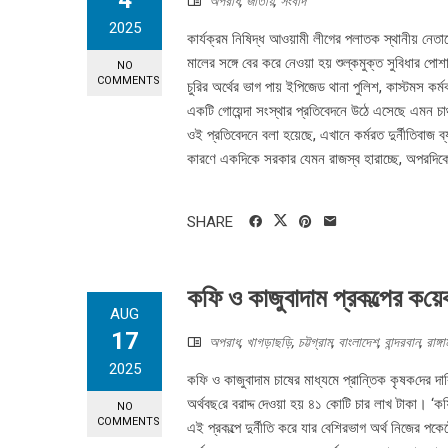
4
অপরাধ
,
জাতীয়
,
সংবাদ
2025
কার্যক্রম নিষিদ্ধ আওয়ামী লীগের পলাতক স্থানীয় নেতা
মালের সঙ্গে বের করে নেওয়া হয় শুল্কমুক্ত সুবিধার পোশা
NO
COMMENTS
চুরির অর্থের ভাগ পায় ইপিজেড থানা পুলিশ, কাস্টমস কর্ম
একটি গোয়েন্দা সংস্থার প্রতিবেদনে উঠে এসেছে এমন চা
ওই প্রতিবেদনে বলা হয়েছে, এখানে কর্মরত দুর্নীতিবাজ 
কারণে একদিকে সরকার যেমন রাজস্ব হারাচ্ছে, অপরদিকে এ
SHARE
কফি ও কাজুবাদাম প্রকল্পের ক‌য়
AUG
17
অপরাধ
,
খাগড়াছড়ি
,
চট্টগ্রাম
,
বাংলাদেশ
,
বান্দরবান
,
রাঙ্গ
2025
কফি ও কাজুবাদাম চাষের মাধ্যমে প্রা‌ন্তিক কৃষক‌দের দার
অর্থবছ‌রে বরাদ্দ দেওয়া হয় ৪১ কোটি চার লাখ টাকা। ‘ক‌ফি 
NO
COMMENTS
এই প্রকল্পে দুর্নীতি করে যার বেশিরভাগ অর্থ নিজের পকেটে 