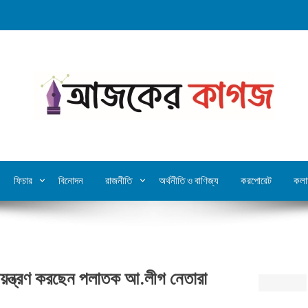
ফিচার
বিনোদন
রাজনীতি
অর্থনীতি ও বাণিজ্য
করপোরেট
কলা
য়ন্ত্রণ করছেন পলাতক আ.লীগ নেতারা