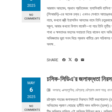
2025
আরমান আহমেদ, প্রধান প্রতিবেদক: ফ্যাসিবাদি হাসিনা সর
(সিআরবি)-এর অনেক চক্র। এখনও সেখানে আতঙ্কের নাম
NO
COMMENTS
নামে, কখনো স্ত্রী ইয়াসমিন আলমের নামে তিনি চতুরভা
স্কুল, আবার কখনো বিশাল মার্কেট—যা পরে তিনি তৃতীয় 
শাখা ও ক্ষমতাধর মহলের সহায়তা নিয়ে থাকেন বলে অভ
অভিজ্ঞতার ভুয়া সনদ দিয়ে প্রভাব খাটিয়ে রেল সচিবালয়
অদক্ষ...
SHARE
চসিক-সিডিএ’র জলাবদ্ধতা নিরসন 
MAY
6
অপরাধ
,
এক্সক্লুসিভ
,
চট্টগ্রাম
,
চট্টগ্রাম জেলা শহর
,
বাংল
2025
চট্টগ্রাম শহরের জলাবদ্ধতা নিরসনে সিটি করপোরেশন (চসি
অনিয়মের প্রমাণ পেয়েছে দুর্নীতি দমন কমিশন (দুদক)।র
NO
COMMENTS
টিম অভিযান চালিয়ে এই অনিয়ম চিহ্নিত করে। অভিযানে দে