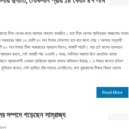
নায় দুর্নীতি; লোকসান প্রায় ১৪ কোটি ৪৭ লাখ
রোগের টিকা কেনার জন্য দরপত্র আহ্বান করেছিল। তবে টিকা কেনার প্রক্রিয়ায় স্বচ্ছতার অভাব
সরকারের প্রায় ১৪ কোটি ৪৭ লাখ টাকার লোকসান হবে বলে জানা গেছে। দরপত্র অনুযায়ী
ি ৫০ লাখ টাকায় টিকা সরবরাহের প্রস্তাব দিলেও, কাজটি পায়নি। পরে দুই মাসের ব্যবধানে
প্রস্তাব করলে, সেই কাজটি পায় ওএমসি। অথচ, সর্বনিম্ন দরদাতা ছিল জেনটেক নামের
পেছনে প্রভাবশালী একজন ব্যক্তির প্রভাব থাকার অভিযোগ উঠেছে। এ বিষয়ে জানতে চাইলে
 সুফিয়ান জানান, সেই ব্যক্তি তাঁর দপ্তরে এসেছিলেন, তবে খুরারোগের টিকার বিষয়ে কোনো
Read More
 সম্পদে গড়েছেন সাম্রাজ্য
াদেশ