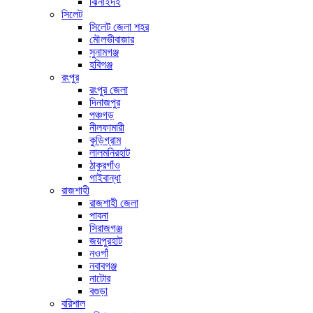
ঝিনাইদহ
সিলেট
সিলেট জেলা শহর
মৌলভীবাজার
সুনামগঞ্জ
হবিগঞ্জ
রংপুর
রংপুর জেলা
দিনাজপুর
পঞ্চগড়
নীলফামারী
কুড়িগ্রাম
লালমনিরহাট
ঠাকুরগাঁও
গাইবান্ধা
রাজশাহী
রাজশাহী জেলা
পাবনা
সিরাজগঞ্জ
জয়পুরহাট
নওগাঁ
নবাবগঞ্জ
নাটোর
বগুড়া
বরিশাল