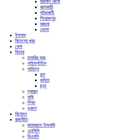
বরিশাল জেলা
ঝালকাঠি
পটুয়াখালী
পিরোজপুর
বরগুনা
ভোলা
ইসলাম
বিদেশের খবর
খেলা
ফিচার
চাকরির খবর
লাইফস্টাইল
সাহিত্য
গল্প
কবিতা
ছড়া
স্বাস্থ্য
কৃষি
শিক্ষা
ভ্রমণ
বিনোদন
রাজনীতি
জামায়াতে ইসলামি
এনসিপি
বিএনপি