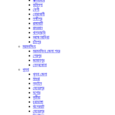
কক্সবাজার
কুমিল্লা
ফেনী
নোয়াখালী
লক্ষীপুর
রাঙ্গামাটি
বান্দরবান
খাগড়াছড়ি
ব্রাহ্মণবাড়িয়া
চাঁদপুর
ময়মনসিংহ
ময়মনসিংহ জেলা শহর
শেরপুর
জামালপুর
নেত্রকোনা
খুলনা
খুলনা জেলা
মাগুরা
নড়াইল
মেহেরপুর
যশোর
কুষ্টিয়া
চুয়াডাঙ্গা
বাগেরহাট
মেহেরপুর