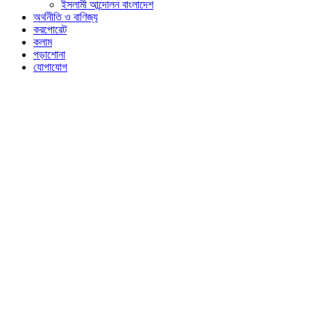
ইসলামী আন্দোলন বাংলাদেশ
অর্থনীতি ও বাণিজ্য
করপোরেট
কলাম
পড়াশোনা
যোগাযোগ