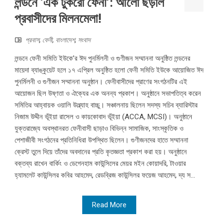
লন্ডনে ‘এক টুকরো ফেনী’: আলো ছড়াল
প্রবাসীদের মিলনমেলা!
প্রবাস
,
ফেনী
,
বাংলাদেশ
,
সংবাদ
লন্ডনে ফেনী সমিতি ইউকে’র ঈদ পুনর্মিলনী ও গুণীজন সম্মাননা অনুষ্ঠিত লন্ডনের
মায়েদা ব্যাঙ্কুয়েট হলে ১৭ এপ্রিল অনুষ্ঠিত হলো ফেনী সমিতি ইউকে আয়োজিত ঈদ
পুনর্মিলনী ও গুণীজন সম্মাননা অনুষ্ঠান। ফেনীবাসীদের প্রাণের সংগঠনটির এই
আয়োজন ছিল উষ্ণতা ও ঐক্যের এক অনন্য প্রকাশ। অনুষ্ঠানে সভাপতিত্ব করেন
সমিতির আহ্বায়ক ওয়ালি উল্ল্যাহ বাচ্চু। সঞ্চালনায় ছিলেন সদস্য সচিব ব্যারিস্টার
নিজাম উদ্দীন ভূঁইয়া রাসেল ও কায়কোবাদ ভূঁইয়া (ACCA, MCSI)। অনুষ্ঠানে
যুক্তরাজ্যে অবস্থানরত ফেনীবাসী ছাড়াও বিভিন্ন সামাজিক, সাংস্কৃতিক ও
পেশাজীবী সংগঠনের প্রতিনিধিরা উপস্থিত ছিলেন। গুণীজনদের হাতে সম্মাননা
ক্রেস্ট তুলে দিয়ে তাঁদের অবদানের প্রতি কৃতজ্ঞতা প্রকাশ করা হয়। অনুষ্ঠানে
বক্তব্য রাখেন বার্কিং ও ডেগেনহাম কাউন্সিলের মেয়র মইন কোয়াদরি, টাওয়ার
হ্যামলেট কাউন্সিলর কবির আহমেদ, রেডব্রিজ কাউন্সিলর ফয়েজ আহমেদ, দ্য স...
Read More