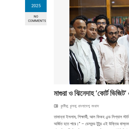
2025
NO
COMMENTS
মাগুরা ও ঝিনেদাহ ‘কোর্ট ভিজিট
কুষ্টিয়া
,
খুলনা
,
বাংলাদেশ
,
সংবাদ
তামান্না ইসলাম, শিক্ষার্থী, আল ফিকহ এন্ড লিগ্যাল স্টা
অর্জিত হতে পারে।” – ডেসমন্ড টুটুর এই উক্তির বাস্ত