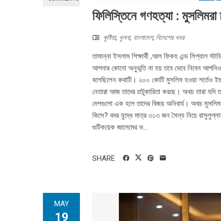
ফিলিস্তিনে গণহত্যা : মুসলিমরা
কুষ্টিয়া
,
খুলনা
,
বাংলাদেশ
,
বিদেশের খবর
তামান্না ইসলাম শিক্ষার্থী ,আল ফিকহ এন্ড লিগ্যাল স্টাডি
আপনার কোনো অনুভূতি না হয় তবে ভেবে নিবেন আপনিও ব
বলেছিলেন কথাটি। ২০০ কোটি মুসলিম হওয়া শর্তেও ইহুদ
নেতারা আজ তাদের চাটুকারিতা করছে। অথচ তারা যদি তা
দেশগুলো এক হলে তাদের বিজয় অনিবার্য। অথচ মুসলি
কিসে? বদর যুদ্ধে মাত্র ৩১৩ জন সৈন্য নিয়ে রাসুলু
গুটিকয়েক জালেমের ভ...
SHARE
MAY
19