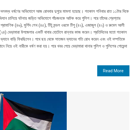
ত্রীকে দলবদ্ধ ধর্ষণের অভিযোগে আজ রোববার দুপুরে মামলা হয়েছে। গতকাল শনিবার রাত ১১টার দিকে
িযান চালিয়ে ঘটনায় জড়িত অভিযোগে পাঁচজনকে আটক করে পুলিশ। পরে তাঁদের গ্রেপ্তার
প্রামাণিক (৪৬), মুর্শিদ শেখ (৪৫), টিটু মন্ডল ওরফে টিপু (৪২), এজাজুল (৪২) ও রুবেল আলী
রী (২৪) ভেড়ামারা উপজেলার একটি খাবার হোটেলে রান্নার কাজ করেন। প্রতিদিনের মতো গতকাল
্গে ভ্যানে বাড়ি ফিরছিলেন। পথে ছয় থেকে সাতজন ভ্যানের গতি রোধ করেন এবং ওই দম্পতিকে
ানে নিয়ে ওই নারীকে ধর্ষণ করা হয়। পরে খবর পেয়ে ভেড়ামারা থানার পুলিশ ও পুলিশের গোয়েন্দা
Read More