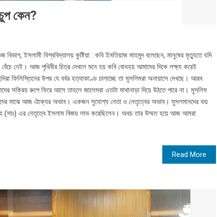
 চুপ কেন?
জ বিভাগ, ইসলামী বিশ্ববিদ্যালয় কুষ্টিয়া : কবি ইমতিয়াজ মাহমুদ বলেছেন, মানুষের মৃত্যুতে যদি
েঁচে নেই। আজ পৃথিবীর চিত্র দেখলে মনে হয় কবি বোধহয় আমাদের দিকে লক্ষ্য করেই
িরা ফিলিস্তিনের উপর যে বর্বর হত্যাকাণ্ড চালাচ্ছে তা মুসলিমরা অনায়াসে দেখছে। আরব
দের সক্রিয় রুপে ফিরে আসে তাহলে জালেমরা এতটা মাথানাড়া দিয়ে উঠতে পারে না। মুসলিম
মদের মাঝে আজ ঐক্যের অভাব। একজন সুযোগ্য নেতা ও নেতৃত্বের অভাব। মুসলমানদের ভয়
ল্লাহ (সাঃ) এর নেতৃত্বে ইসলাম বিজয় লাভ করেছিলেন। অথচ তার উম্মত হয়ে আজ আমরা
Read More