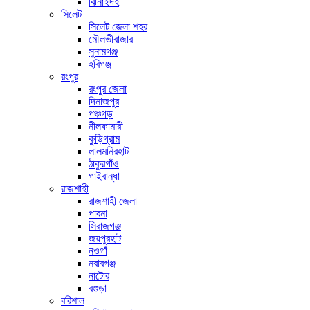
ঝিনাইদহ
সিলেট
সিলেট জেলা শহর
মৌলভীবাজার
সুনামগঞ্জ
হবিগঞ্জ
রংপুর
রংপুর জেলা
দিনাজপুর
পঞ্চগড়
নীলফামারী
কুড়িগ্রাম
লালমনিরহাট
ঠাকুরগাঁও
গাইবান্ধা
রাজশাহী
রাজশাহী জেলা
পাবনা
সিরাজগঞ্জ
জয়পুরহাট
নওগাঁ
নবাবগঞ্জ
নাটোর
বগুড়া
বরিশাল