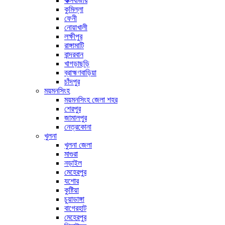
কক্সবাজার
কুমিল্লা
ফেনী
নোয়াখালী
লক্ষীপুর
রাঙ্গামাটি
বান্দরবান
খাগড়াছড়ি
ব্রাহ্মণবাড়িয়া
চাঁদপুর
ময়মনসিংহ
ময়মনসিংহ জেলা শহর
শেরপুর
জামালপুর
নেত্রকোনা
খুলনা
খুলনা জেলা
মাগুরা
নড়াইল
মেহেরপুর
যশোর
কুষ্টিয়া
চুয়াডাঙ্গা
বাগেরহাট
মেহেরপুর