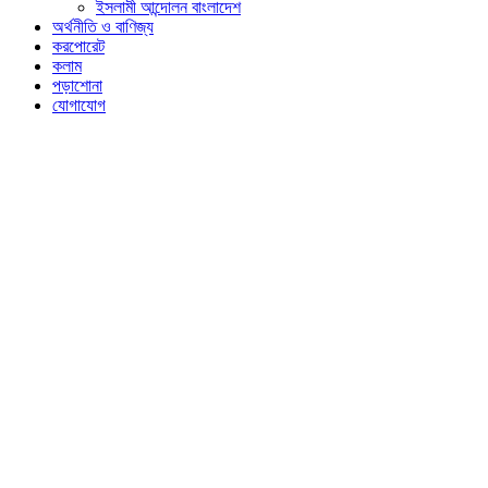
ইসলামী আন্দোলন বাংলাদেশ
অর্থনীতি ও বাণিজ্য
করপোরেট
কলাম
পড়াশোনা
যোগাযোগ