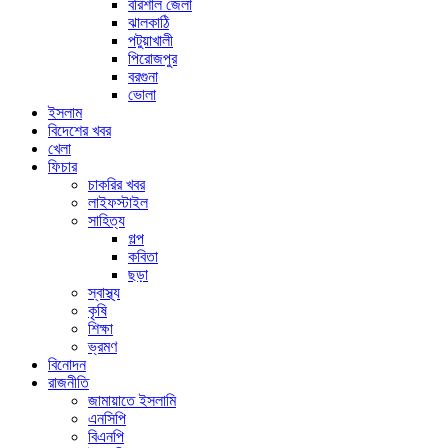
বরিশাল জেলা
ঝালকাঠি
পটুয়াখালী
পিরোজপুর
বরগুনা
ভোলা
ইসলাম
বিদেশের খবর
খেলা
ফিচার
চাকরির খবর
লাইফস্টাইল
সাহিত্য
গল্প
কবিতা
ছড়া
স্বাস্থ্য
কৃষি
শিক্ষা
ভ্রমণ
বিনোদন
রাজনীতি
জামায়াতে ইসলামি
এনসিপি
বিএনপি