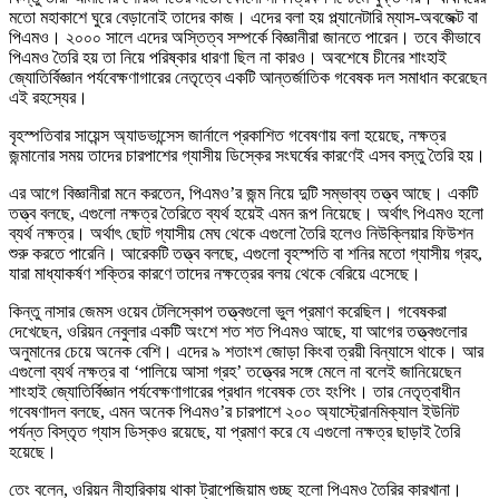
মতো মহাকাশে ঘুরে বেড়ানোই তাদের কাজ। এদের বলা হয় প্ল্যানেটারি ম্যাস-অবজেক্ট বা
পিএমও। ২০০০ সালে এদের অস্তিত্ব সম্পর্কে বিজ্ঞানীরা জানতে পারেন। তবে কীভাবে
পিএমও তৈরি হয় তা নিয়ে পরিষ্কার ধারণা ছিল না কারও। অবশেষে চীনের শাংহাই
জ্যোতির্বিজ্ঞান পর্যবেক্ষণাগারের নেতৃত্বে একটি আন্তর্জাতিক গবেষক দল সমাধান করেছেন
এই রহস্যের।
বৃহস্পতিবার সায়েন্স অ্যাডভান্সেস জার্নালে প্রকাশিত গবেষণায় বলা হয়েছে, নক্ষত্র
জন্মানোর সময় তাদের চারপাশের গ্যাসীয় ডিস্কের সংঘর্ষের কারণেই এসব বস্তু তৈরি হয়।
এর আগে বিজ্ঞানীরা মনে করতেন, পিএমও’র জন্ম নিয়ে দুটি সম্ভাব্য তত্ত্ব আছে। একটি
তত্ত্ব বলছে, এগুলো নক্ষত্র তৈরিতে ব্যর্থ হয়েই এমন রূপ নিয়েছে। অর্থাৎ পিএমও হলো
ব্যর্থ নক্ষত্র। অর্থাৎ ছোট গ্যাসীয় মেঘ থেকে এগুলো তৈরি হলেও নিউক্লিয়ার ফিউশন
শুরু করতে পারেনি। আরেকটি তত্ত্ব বলছে, এগুলো বৃহস্পতি বা শনির মতো গ্যাসীয় গ্রহ,
যারা মাধ্যাকর্ষণ শক্তির কারণে তাদের নক্ষত্রের বলয় থেকে বেরিয়ে এসেছে।
কিন্তু নাসার জেমস ওয়েব টেলিস্কোপ তত্ত্বগুলো ভুল প্রমাণ করেছিল। গবেষকরা
দেখেছেন, ওরিয়ন নেবুলার একটি অংশে শত শত পিএমও আছে, যা আগের তত্ত্বগুলোর
অনুমানের চেয়ে অনেক বেশি। এদের ৯ শতাংশ জোড়া কিংবা ত্রয়ী বিন্যাসে থাকে। আর
এগুলো ব্যর্থ নক্ষত্র বা ‘পালিয়ে আসা গ্রহ’ তত্ত্বের সঙ্গে মেলে না বলেই জানিয়েছেন
শাংহাই জ্যোতির্বিজ্ঞান পর্যবেক্ষণাগারের প্রধান গবেষক তেং হংপিং। তার নেতৃত্বাধীন
গবেষণাদল বলছে, এমন অনেক পিএমও’র চারপাশে ২০০ অ্যাস্ট্রোনমিক্যাল ইউনিট
পর্যন্ত বিস্তৃত গ্যাস ডিস্কও রয়েছে, যা প্রমাণ করে যে এগুলো নক্ষত্র ছাড়াই তৈরি
হয়েছে।
তেং বলেন, ওরিয়ন নীহারিকায় থাকা ট্রাপেজিয়াম গুচ্ছ হলো পিএমও তৈরির কারখানা।