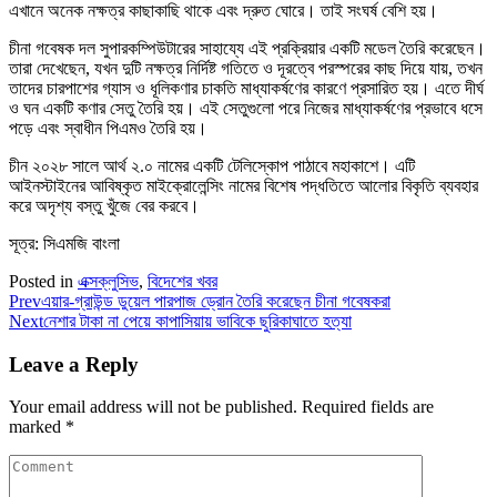
এখানে অনেক নক্ষত্র কাছাকাছি থাকে এবং দ্রুত ঘোরে। তাই সংঘর্ষ বেশি হয়।
চীনা গবেষক দল সুপারকম্পিউটারের সাহায্যে এই প্রক্রিয়ার একটি মডেল তৈরি করেছেন।
তারা দেখেছেন, যখন দুটি নক্ষত্র নির্দিষ্ট গতিতে ও দূরত্বে পরস্পরের কাছ দিয়ে যায়, তখন
তাদের চারপাশের গ্যাস ও ধূলিকণার চাকতি মাধ্যাকর্ষণের কারণে প্রসারিত হয়। এতে দীর্ঘ
ও ঘন একটি কণার সেতু তৈরি হয়। এই সেতুগুলো পরে নিজের মাধ্যাকর্ষণের প্রভাবে ধসে
পড়ে এবং স্বাধীন পিএমও তৈরি হয়।
চীন ২০২৮ সালে আর্থ ২.০ নামের একটি টেলিস্কোপ পাঠাবে মহাকাশে। এটি
আইনস্টাইনের আবিষ্কৃত মাইক্রোলেন্সিং নামের বিশেষ পদ্ধতিতে আলোর বিকৃতি ব্যবহার
করে অদৃশ্য বস্তু খুঁজে বের করবে।
সূত্র: সিএমজি বাংলা
Posted in
এক্সক্লুসিভ
,
বিদেশের খবর
Prev
এয়ার-গ্রাউন্ড ডুয়েল পারপাজ ড্রোন তৈরি করেছেন চীনা গবেষকরা
Next
নেশার টাকা না পেয়ে কাপাসিয়ায় ভাবিকে ছুরিকাঘাতে হত্যা
Leave a Reply
Your email address will not be published.
Required fields are
marked
*