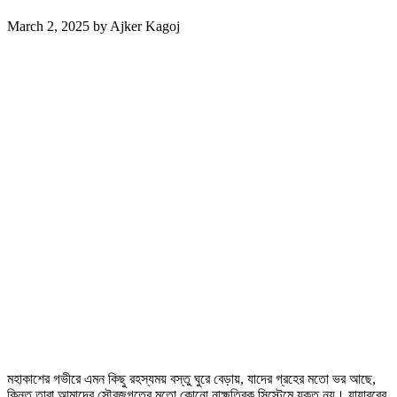
March 2, 2025
by
Ajker Kagoj
মহাকাশের গভীরে এমন কিছু রহস্যময় বস্তু ঘুরে বেড়ায়, যাদের গ্রহের মতো ভর আছে,
কিন্তু তারা আমাদের সৌরজগতের মতো কোনো নাক্ষত্রিক সিস্টেমে যুক্ত নয়। যাযাবরের