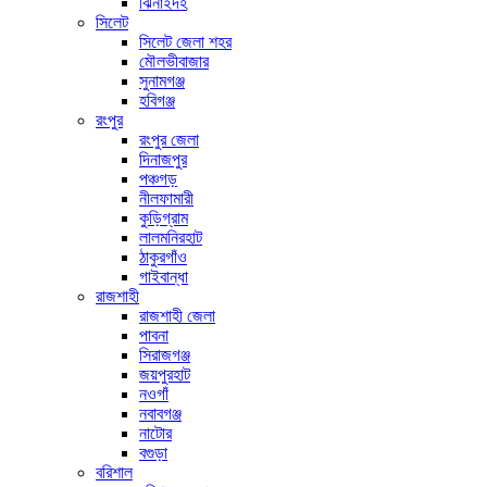
ঝিনাইদহ
সিলেট
সিলেট জেলা শহর
মৌলভীবাজার
সুনামগঞ্জ
হবিগঞ্জ
রংপুর
রংপুর জেলা
দিনাজপুর
পঞ্চগড়
নীলফামারী
কুড়িগ্রাম
লালমনিরহাট
ঠাকুরগাঁও
গাইবান্ধা
রাজশাহী
রাজশাহী জেলা
পাবনা
সিরাজগঞ্জ
জয়পুরহাট
নওগাঁ
নবাবগঞ্জ
নাটোর
বগুড়া
বরিশাল