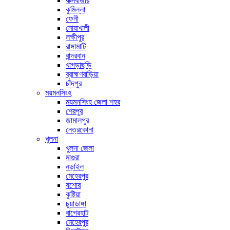
কক্সবাজার
কুমিল্লা
ফেনী
নোয়াখালী
লক্ষীপুর
রাঙ্গামাটি
বান্দরবান
খাগড়াছড়ি
ব্রাহ্মণবাড়িয়া
চাঁদপুর
ময়মনসিংহ
ময়মনসিংহ জেলা শহর
শেরপুর
জামালপুর
নেত্রকোনা
খুলনা
খুলনা জেলা
মাগুরা
নড়াইল
মেহেরপুর
যশোর
কুষ্টিয়া
চুয়াডাঙ্গা
বাগেরহাট
মেহেরপুর