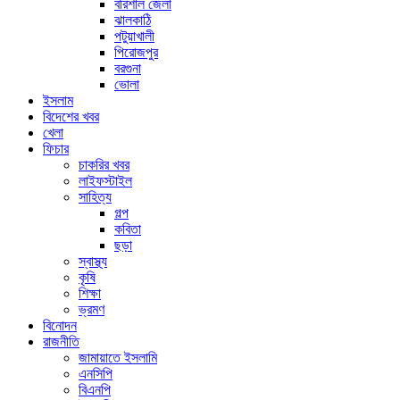
বরিশাল জেলা
ঝালকাঠি
পটুয়াখালী
পিরোজপুর
বরগুনা
ভোলা
ইসলাম
বিদেশের খবর
খেলা
ফিচার
চাকরির খবর
লাইফস্টাইল
সাহিত্য
গল্প
কবিতা
ছড়া
স্বাস্থ্য
কৃষি
শিক্ষা
ভ্রমণ
বিনোদন
রাজনীতি
জামায়াতে ইসলামি
এনসিপি
বিএনপি