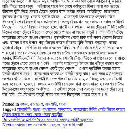
সাথে ঈদ করতে এবং ঈদের আনন্দ ভাগাভাগির জন্য কর্মস্থল থেকে জীবনের ঝুকি নিয়ে
বাড়ি ফিরে লাখো মানুষ। পরিবারের সাথে ঈদ শেষে কর্মস্থলে ফিরার পালা শুরু হয়েছে।
জীবনের ঝুঁকি নিয়ে কেউবা ট্রেনে কেউবা বাসে আবার কেউবা অতিরিক্ত মালবোঝাই
ট্রাকের উপরে চড়ে যেজার স্থানে যাচ্ছে। এ অবস্থা শুরু হয়েছে শুক্রবার থেকে।
ঈদের ছুটি শেষ ফিরতেই হবে কর্মস্থলে। কিন্তু ট্রেন-বাস সহ কোনও যানবাহনের টিকিট
মিলছে না। এতে বিরম্বনায় পরতে হচ্ছে যাত্রী সাধারণকে। আবার ট্রেনের টিকিট কেটেও
ভিড়ের কারণে ট্রেনে উঠতে না পেরে যেতে পারছে না অনেক যাত্রী। এমন ঘটনা ঘটেছে
সান্তাহার রেলওয়ে জংশন স্টেশনে। বৃহস্পতিবার থেকে ঢাকাগামী সকল ট্রেনের ভিতরে
এবং ছাদের উপরে উপচে পড়া ভিড়ের কারনে জীবনের ঝুঁকি নিয়েই গন্তব্যে যাচ্ছে
হাজারো মানুষ। বেশি ভিরের কারনে অনেক টিকিট কেটে ও ট্রেনে উঠতে না পেরে যেতে
পারছেনা। তবে সান্তাহার রেলওয়ে জংশন স্টেশনে কর্তব্যরত কর্মকর্তা মদুদ আহমদ
জানান, টিকিট কেটে যদি ভিড়ের কারনে কোন যাত্রী ট্রেনে উঠতে না পেরে যেতে না পারলে
পরের ট্রেনে যেতে কোন বাধা নেই। নওগাঁর মহাদেবপুর উপজেলার খলিলুর রহমান বলেন
সান্তাহার রেলওয়ে জংশন স্টেশন একটি বৃহৎ স্টেশন। এখানে প্রতিদিন হাজার হাজার
যাত্রী উঠানামা করে। ঈদের সময় কয়েক গুণ যাত্রী বেড়ে যায়। এক সময় এই শান্তার
জংশন স্টেশন থেকে ঢাকা গামী ঈদ স্পেশাল ট্রেন দেওয়া হতো কিন্তু এখন সে ট্রেনটি
বন্ধ করে দেয়া হয়েছে। বগুড়ার আদমদিঘীর সোহেল রানা বলেন সান্তাহার জংশন স্টেশন
উত্তরবঙ্গের মধ্যস্থানে অবস্থিত। এ স্টেশন থেকে ঢাকা এবং খুলনার মধ্যে ট্রেন চালু
করা হলে এই স্টেশনের যাত্রী সাধারণকে আর বিরম্বনায় পারতে হবে না। #
Posted in
বগুড়া
,
বাংলাদেশ
,
রাজশাহী
,
সংবাদ
Tagged
আদমদীঘি
,
বগুড়া
,
বাংলাদেশ
,
সান্তাহার
,
সান্তাহারে টিকিট কেটে ভিরের কারনে
ট্রেনে উঠতে না পেরে যেতে পারছে যাত্রীরা
Prev
বকশীগঞ্জে এনসিপি’র ২১ সদস্যের সমন্বয় কমিটি অনুমোদন
Next
সান্তাহার রেলওয়ে জংশনে বেড়েছে চুরি ও ছিনতাই