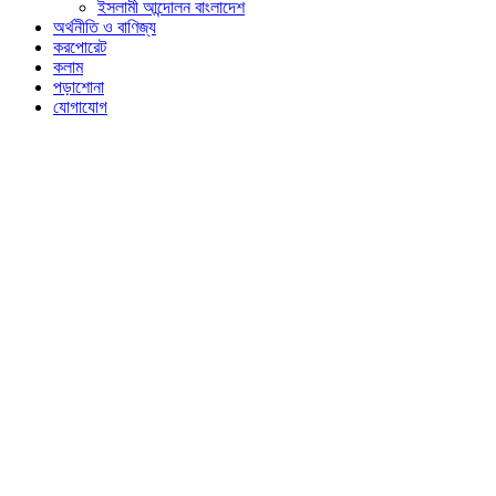
ইসলামী আন্দোলন বাংলাদেশ
অর্থনীতি ও বাণিজ্য
করপোরেট
কলাম
পড়াশোনা
যোগাযোগ