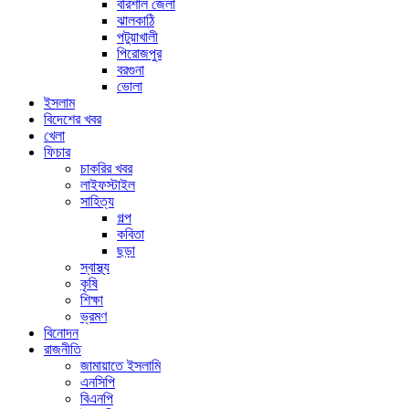
বরিশাল জেলা
ঝালকাঠি
পটুয়াখালী
পিরোজপুর
বরগুনা
ভোলা
ইসলাম
বিদেশের খবর
খেলা
ফিচার
চাকরির খবর
লাইফস্টাইল
সাহিত্য
গল্প
কবিতা
ছড়া
স্বাস্থ্য
কৃষি
শিক্ষা
ভ্রমণ
বিনোদন
রাজনীতি
জামায়াতে ইসলামি
এনসিপি
বিএনপি