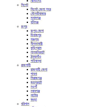
ঝিনাইদহ
সিলেট
সিলেট জেলা শহর
মৌলভীবাজার
সুনামগঞ্জ
হবিগঞ্জ
রংপুর
রংপুর জেলা
দিনাজপুর
পঞ্চগড়
নীলফামারী
কুড়িগ্রাম
লালমনিরহাট
ঠাকুরগাঁও
গাইবান্ধা
রাজশাহী
রাজশাহী জেলা
পাবনা
সিরাজগঞ্জ
জয়পুরহাট
নওগাঁ
নবাবগঞ্জ
নাটোর
বগুড়া
বরিশাল