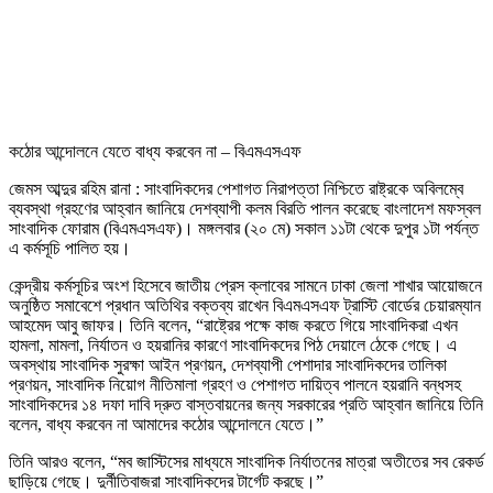
কঠোর আন্দোলনে যেতে বাধ্য করবেন না – বিএমএসএফ
জেমস আব্দুর রহিম রানা : সাংবাদিকদের পেশাগত নিরাপত্তা নিশ্চিতে রাষ্ট্রকে অবিলম্বে
ব্যবস্থা গ্রহণের আহ্বান জানিয়ে দেশব্যাপী কলম বিরতি পালন করেছে বাংলাদেশ মফস্বল
সাংবাদিক ফোরাম (বিএমএসএফ)। মঙ্গলবার (২০ মে) সকাল ১১টা থেকে দুপুর ১টা পর্যন্ত
এ কর্মসূচি পালিত হয়।
কেন্দ্রীয় কর্মসূচির অংশ হিসেবে জাতীয় প্রেস ক্লাবের সামনে ঢাকা জেলা শাখার আয়োজনে
অনুষ্ঠিত সমাবেশে প্রধান অতিথির বক্তব্য রাখেন বিএমএসএফ ট্রাস্টি বোর্ডের চেয়ারম্যান
আহমেদ আবু জাফর। তিনি বলেন, “রাষ্ট্রের পক্ষে কাজ করতে গিয়ে সাংবাদিকরা এখন
হামলা, মামলা, নির্যাতন ও হয়রানির কারণে সাংবাদিকদের পিঠ দেয়ালে ঠেকে গেছে। এ
অবস্থায় সাংবাদিক সুরক্ষা আইন প্রণয়ন, দেশব্যাপী পেশাদার সাংবাদিকদের তালিকা
প্রণয়ন, সাংবাদিক নিয়োগ নীতিমালা গ্রহণ ও পেশাগত দায়িত্ব পালনে হয়রানি বন্ধসহ
সাংবাদিকদের ১৪ দফা দাবি দ্রুত বাস্তবায়নের জন্য সরকারের প্রতি আহ্বান জানিয়ে তিনি
বলেন, বাধ্য করবেন না আমাদের কঠোর আন্দোলনে যেতে।”
তিনি আরও বলেন, “মব জাস্টিসের মাধ্যমে সাংবাদিক নির্যাতনের মাত্রা অতীতের সব রেকর্ড
ছাড়িয়ে গেছে। দুর্নীতিবাজরা সাংবাদিকদের টার্গেট করছে।”