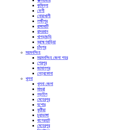
কক্সবাজার
কুমিল্লা
ফেনী
নোয়াখালী
লক্ষীপুর
রাঙ্গামাটি
বান্দরবান
খাগড়াছড়ি
ব্রাহ্মণবাড়িয়া
চাঁদপুর
ময়মনসিংহ
ময়মনসিংহ জেলা শহর
শেরপুর
জামালপুর
নেত্রকোনা
খুলনা
খুলনা জেলা
মাগুরা
নড়াইল
মেহেরপুর
যশোর
কুষ্টিয়া
চুয়াডাঙ্গা
বাগেরহাট
মেহেরপুর