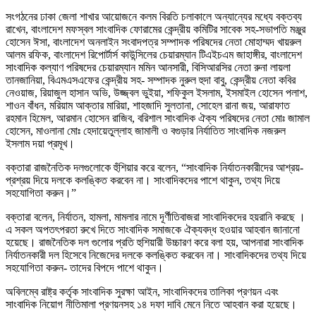
সংগঠনের ঢাকা জেলা শাখার আয়োজনে কলম বিরতি চলাকালে অন্যান্যের মধ্যে বক্তব্য
রাখেন, বাংলাদেশ মফস্বল সাংবাদিক ফোরামের কেন্দ্রীয় কমিটির সাবেক সহ-সভাপতি মঞ্জুর
হোসেন ঈসা, বাংলাদেশ অনলাইন সংবাদপত্র সম্পাদক পরিষদের নেতা মোহাম্মদ খায়রুল
আলম রফিক, বাংলাদেশ রিপোর্টার্স কাউন্সিলের চেয়ারম্যান টিএইচএম জাহাঙ্গীর, বাংলাদেশ
সাংবাদিক কল্যাণ পরিষদের চেয়ারম্যান মমিন আনসারী, বিসিআরসির নেতা রুনা লায়লা
তানজানিয়া, বিএমএসএফের কেন্দ্রীয় সহ- সম্পাদক নুরুল হুদা বাবু, কেন্দ্রীয় নেতা কবির
নেওয়াজ, রিয়াজুল হাসান অভি, উজ্জ্বল ভুইয়া, শফিকুল ইসলাম, ইসমাইল হোসেন পলাশ,
শাওন বাঁধন, মরিয়াম আক্তার মারিয়া, শাহজাদি সুলতানা, সোহেল রানা জয়, আরাফাত
রহমান হিমেল, আরমান হোসেন রাজিব, বরিশাল সাংবাদিক ঐক্য পরিষদের নেতা মোঃ জামাল
হোসেন, মাওলানা মোঃ হেদায়েতুল্লাহ জামালী ও বগুড়ার নির্যাতিত সাংবাদিক নজরুল
ইসলাম দয়া প্রমূখ।
বক্তারা রাজনৈতিক দলগুলোকে হুঁশিয়ার করে বলেন, “সাংবাদিক নির্যাতনকারীদের আশ্রয়-
প্রশ্রয় দিয়ে দলকে কলঙ্কিত করবেন না। সাংবাদিকদের পাশে থাকুন, তথ্য দিয়ে
সহযোগিতা করুন।”
বক্তারা বলেন, নির্যাতন, হামলা, মামলার নামে দূর্ণীতিবাজরা সাংবাদিকদের হয়রানি করছে ।
এ সকল অপতৎপরতা রুখে দিতে সাংবাদিক সমাজকে ঐক্যবদ্ধ হওয়ার আহবান জানানো
হয়েছে। রাজনৈতিক দল গুলোর প্রতি হুশিয়ারী উচ্চারণ করে বলা হয়, আপনারা সাংবাদিক
নির্যাতনকারী দল হিসেবে নিজেদের দলকে কলঙ্কিত করবেন না। সাংবাদিকদের তথ্য দিয়ে
সহযোগিতা করুন- তাদের বিপদে পাশে থাকুন।
অবিলম্বে রাষ্ট্র কর্তৃক সাংবাদিক সুরক্ষা আইন, সাংবাদিকদের তালিকা প্রণয়ন এবং
সাংবাদিক নিয়োগ নীতিমালা প্রণয়নসহ ১৪ দফা দাবি মেনে নিতে আহবান করা হয়েছে।