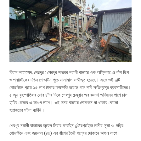
রিয়াদ আহাম্মেদ, শেরপুর : শেরপুর শহরের নয়ানী বাজারে এক অগ্নিকাণ্ডে বাঁশ শিল্প
ও প্লাস্টিকের দড়ির গোডাউন পুড়ে মালামাল ভস্মীভূত হয়েছে। এতে ওই দুটি
গোডাউনে প্রায় ১৫ লাখ টাকার ক্ষয়ক্ষতি হয়েছে বলে দাবি ক্ষতিগ্রস্ত ব্যবসায়ীদের।
৫ জুন বৃহস্পতিবার ভোর ৪টার দিকে শেরপুর চেম্বার অব কমার্স অফিসের পাশে চাল
হাটির ভেতরে এ আগুন লাগে। ওই সময় বাজারে লোকজন না থাকায় কোনো
হতাহতের ঘটনা ঘটেনি।
শেরপুর নয়ানী বাজারের জুয়েল মিয়ার ফারহিন এন্টারপ্রাইজ নামীয় সুতা ও দড়ির
গোডাউনে এবং জয়নাল (৪৫) এর বাঁশের তৈরী পণ্যের দোকানে আগুন লাগে।