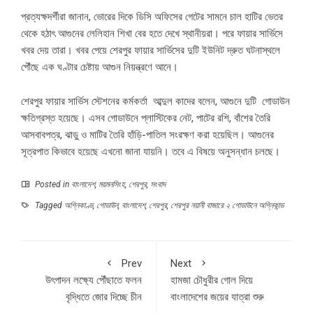
প্রত্যক্ষদর্শীরা জানান, ভোরের দিকে ডিসি অফিসের গেটের সামনে চাল হাটির ভেতর
থেকে হঠাৎ আগুনের লেলিহান শিখা বের হতে দেখে স্থানীয়রা। পরে ফায়ার সার্ভিসে
খবর দেয় তারা। খবর পেয়ে শেরপুর ফায়ার সার্ভিসের দুটি ইউনিট দ্রুত ঘটনাস্থলে
পৌঁছে এক ঘণ্টার চেষ্টায় আগুন নিয়ন্ত্রণে আনে।
শেরপুর ফায়ার সার্ভিস স্টেশনের কর্মকর্তা আব্দুল কাদের বলেন, আগুনে দুটি গোডাউন
ক্ষতিগ্রস্ত হয়েছে। এসব গোডাউনে প্লাস্টিকের নেট, পাটের রশি, বাঁশের তৈরি
আসবাবপত্র, ঝাড়ু ও মাটির তৈরি হাঁড়ি-পাতিল সংরক্ষণ করা হয়েছিল। আগুনের
সূত্রপাত কিভাবে হয়েছে এখনো জানা যায়নি। তবে এ বিষয়ে অনুসন্ধান চলছে।
Posted in
বাংলাদেশ
,
ময়মনসিংহ
,
শেরপুর
,
সংবাদ
Tagged
অগ্নিকাণ্ড
,
গোডাউন
,
বাংলাদেশ
,
শেরপুর
,
শেরপুর নয়ানী বাজারে ২ গোডাউনে অগ্নিকান্ড
Prev
Next
উৎপাদন লক্ষ্যে পৌঁছাতে ফলন
হামজা চৌধুরীর গোল দিয়ে
বৃদ্ধিতে জোর দিচ্ছে চীন
বাংলাদেশের জয়ের যাত্রা শুরু