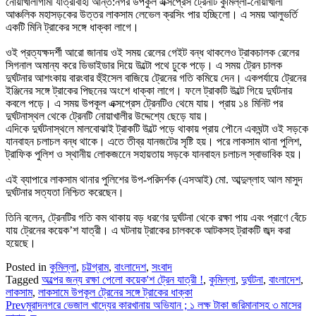
নোয়াখালীগামী যাত্রীবাহী আন্ত:নগর উপকুল এক্সপ্রেস ট্রেনটি কুমিল্লা-নোয়াখালী
আঞ্চলিক মহাসড়কের উত্তর লাকসাম লেভেল ক্রসিং পার হচ্ছিলো। এ সময় আলুভর্তি
একটি মিনি ট্রাকের সঙ্গে ধাক্কা লাগে।
ওই প্রত্যক্ষদর্শী আরো জানায় ওই সময় রেলের গেইট বন্ধ থাকলেও ট্রাকচালক রেলের
সিগনাল অমান্য করে ডিভাইডার দিয়ে উল্টো পথে ঢুকে পড়ে। এ সময় ট্রেন চালক
দুর্ঘটনার আশংকায় বারংবার হুঁইসেল বাজিয়ে ট্রেনের গতি কমিয়ে দেন। একপর্যায়ে ট্রেনের
ইঞ্জিনের সঙ্গে ট্রাকের পিছনের অংশে ধাক্কা লাগে। ফলে ট্রাকটি উল্টে গিয়ে দুর্ঘটনার
কবলে পড়ে। এ সময় উপকূল এক্সপ্রেস ট্রেনটিও থেমে যায়। প্রায় ১৪ মিনিট পর
দুর্ঘটনাস্থল থেকে ট্রেনটি নোয়াখালীর উদ্দেশ্যে ছেড়ে যায়।
এদিকে দুর্ঘটনাস্থলে মালবোঝাই ট্রাকটি উল্টে পড়ে থাকায় প্রায় পৌনে একঘন্টা ওই সড়কে
যানবাহন চলাচল বন্ধ থাকে। এতে তীব্র যানজটের সৃষ্টি হয়। পরে লাকসাম থানা পুলিশ,
ট্রাফিক পুলিশ ও স্থানীয় লোকজনেে সহায়তায় সড়কে যানবাহন চলাচল স্বাভাবিক হয়।
এই ব্যাপারে লাকসাম থানার পুলিশের উপ-পরিদর্শক (এসআই) মো. আব্দুল্লাহ আল মাসুদ
দুর্ঘটনার সত্যতা নিশ্চিত করেছেন।
তিনি বলেন, ট্রেনটির গতি কম থাকায় বড় ধরণের দুর্ঘটনা থেকে রক্ষা পায় এবং প্রাণে বেঁচে
যায় ট্রেনের কয়েক’শ যাত্রী। এ ঘটনায় ট্রাকের চালককে আটকসহ ট্রাকটি জব্দ করা
হয়েছে।
Posted in
কুমিল্লা
,
চট্টগ্রাম
,
বাংলাদেশ
,
সংবাদ
Tagged
অল্পের জন্য রক্ষা পেলো কয়েক'শ ট্রেন যাত্রী !
,
কুমিল্লা
,
দুর্ঘটনা
,
বাংলাদেশ
,
লাকসাম
,
লাকসামে উপকূল ট্রেনের সঙ্গে ট্রাকের ধাক্কা
Prev
মুরাদনগরে ভেজাল খাদ্যের কারখানায় অভিযান ; ১ লক্ষ টাকা জরিমানাসহ ৩ মাসের