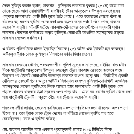
সৈয়দ মুজিবুর রহমান দুলাল, লাকসাম : কুমিল্লার লাকসামে বুধবার (২৮ মে) রাতে ঢাকা
থেকে ছেড়ে আসা নোয়াখালীগামী যাত্রীবাহী ট্রেন আন্ত:নগর উপকূল এক্সপ্রেসের
ধাক্কায় মালবোঝাই একটি মিনি ট্রাক উল্টে গেছে। এতে হতাহতের কোনো ঘটনা না
ঘটলেও বড় ধরণের দুর্ঘটনা থেকে রক্ষা এবং অল্পের জন্য প্রাণে বেঁচে গেছে ট্রেনের
কয়েক’শ যাত্রী। ঘটনাটি ঘটেছে লাকসাম-দৌলতগঞ্জ রেলস্টেশনের মধ্যবর্তী স্থান
লাকসাম পৌরসভা কার্যালয়ের অদূরে কুমিল্লা-নোয়াখালী আঞ্চলিক মহাসড়কের উত্তর
লাকসাম লেভেল ক্রসিংয়ে।
এ ঘটনায় পুলিশ ট্রাক চালক ইব্রাহিম মিয়াকে (২৫) আটক এবং ট্রাকটি জব্দ করেছেন।
আটককৃত ট্রাক চালক কুমিল্লার নিমসারের ফরিদ মিয়ার ছেলে।
লাকসাম রেলওয়ে স্টেশন, প্রত্যক্ষদর্শী ও পুলিশ সূত্রে জানা গেছে, ওইদিন রাত ৮টার
দিকে যাত্রীবাহী আন্ত:নগর উপকূল এক্সপ্রেস ট্রেন লাকসাম রেলওয়ে জংশনে থামে।
কিছুক্ষণ পর ট্রেনটি নোয়াখালীর উদ্দেশ্যে লাকসাম জংশন ছেড়ে যায়। বিরতিহীন ট্রেনটি
দৌলতগঞ্জ রেলস্টেশনের অদূরে আউটার সিগন্যাল সংলগ্ন কুমিল্লা-নোয়াখালী আঞ্চলিক
মহাসড়কের লেভেল ক্রসিংয়ের নিকট আসলে হঠাৎ মালবোঝাই একটি মিনি ট্রাক এসে
পড়লে ট্রেনের ধাক্কায় উল্টে সড়কের ওপর পড়ে যায়। এতে বড় ধরণের দুর্ঘটনা থেকে রক্ষা
পায় যাত্রীবাহী ট্রেনটি। প্রাণে বেঁচে যায় ট্রেনের কয়েক’শ যাত্রী।
প্রত্যক্ষদর্শীরা জানায়, লেভেল ক্রসিংয়ের একপাশে প্রতিবন্ধকতা থাকলেও অপর পাশে
ছিলো না। তবে ট্রাক চালক ট্রেন দেখেও না দাঁড়িয়ে লেভেল ক্রসিং পার হতে
চেয়েছিলেন। ফলে এ দুর্ঘটনা ঘটেছে।
মো. জয়নাল আবেদীন নামে একজন প্রতক্ষ্যদর্শী জানায় ৮:১৩ মিনিটের দিকে