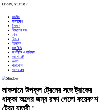
Skip
Friday, August 7
to
content
জাতীয়
বাংলাদেশ
ইসলাম
বিদেশের খবর
খেলা
ফিচার
বিনোদন
রাজনীতি
অর্থনীতি ও বাণিজ্য
করপোরেট
কলাম
পড়াশোনা
যোগাযোগ
লাকসামে উপকূল ট্রেনের সঙ্গে ট্রাকের
ধাক্কা অল্পের জন্য রক্ষা পেলো কয়েক’শ
ট্রেন যাত্রী !