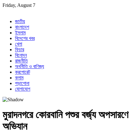
Skip
Friday, August 7
to
content
জাতীয়
বাংলাদেশ
ইসলাম
বিদেশের খবর
খেলা
ফিচার
বিনোদন
রাজনীতি
অর্থনীতি ও বাণিজ্য
করপোরেট
কলাম
পড়াশোনা
যোগাযোগ
মুরাদনগরে কোরবানি পশুর বর্জ্য অপসারণে
অভিযান