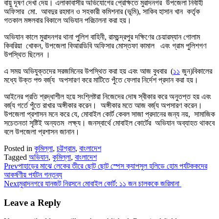
বায়ু দূষণ দেখা দেয়। এলাকাবাসীর অভিযোগের প্রেক্ষিতে মুরাদনগর উপজেলা নির্বাহী
অফিসার মো. আবদুর রহমান ও সহকারী কমিশনার (ভূমি), সাকিব হাসান খান কর্তৃক
গতকাল মঙ্গলবার বিকালে অভিযান পরিচালনা করা হয়।
অভিযান কালে মুরাদনগর থানা পুলিশ বাহিনী, রামচন্দ্রপুর দক্ষিণের চেয়ারম্যান গোলাম
কিবরিয়া খোকন, উপজেলা বিআরডিবি অফিসার মোস্তফা কামাল এবং গ্রাম পুলিশগণ
উপস্থিত ছিলেন ।
এ সময় অভিযুক্তদের সরজমিনের উপস্থিত করা হয় এবং আজ বুধবার (
১১
জুন)বিকালের
মধ্যে উক্ত পশু বর্জ্য অপসারণ করে মাটিতে পুঁতে ফেলার নির্দেশ প্রদান করা হয়।
আইনের প্রতি শ্রদ্ধাশীল হয়ে সংশ্লিষ্টরা নিজেদের দোষ স্বীকার করে অনুতপ্ত হয় এবং
বর্জ্য গর্তে পুঁতে রাখার অঙ্গীকার করেন। অঙ্গীকার মতে আজ বর্জ্য অপসারণ করেন।
উপজেলা প্রশাসন মনে করে যে, মোবাইল কোর্ট কেবল সাজা প্রদানের জন্য নয়, সামাজিক
সচেতনতা সৃষ্টিই অন্যতম লক্ষ্য। জনস্বার্থে মোবাইল কোর্টের অভিযান অব্যাহত থাকবে
বলে উপজেলা প্রশাসন জানান।
Posted in
কুমিল্লা
,
চট্টগ্রাম
,
বাংলাদেশ
Tagged
অভিযান
,
কুমিল্লা
,
বাংলাদেশ
Prev
পাহাড়ের মাঝে লেকের তীরে ছোট ছোট স্পেস ক্যাপসুল হলিডে হোম পর্যটককদের
আকর্ষণীয় পর্যটন গন্তব্য
Next
মুরাদনগরে যানজট নিরসনে মোবাইল কোর্ট: ১১ জন চালককে জরিমানা
Leave a Reply