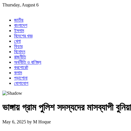
Skip
Thursday, August 6
to
content
জাতীয়
বাংলাদেশ
ইসলাম
বিদেশের খবর
খেলা
ফিচার
বিনোদন
রাজনীতি
অর্থনীতি ও বাণিজ্য
করপোরেট
কলাম
পড়াশোনা
যোগাযোগ
ভাঙ্গায় গ্রাম পুলিশ সদস্যদের মাসব্যাপী বুনিয়
May 6, 2025
by
M Hoque