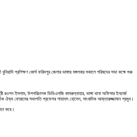
য়াদি প্রশিক্ষণ কোর্স ফরিদপুর জেলার ভাঙ্গায় মঙ্গলবার সকালে পরিষদের সভা কক্ষে শুরু
 চৌধুরী রওশন ইসলাম, উপপরিচালক ডিডিএলজি কামরুন্নাহার, ভাঙ্গা থানা অফিসার ইনচার্জ
ংবাদিক ঐক্য ফোরামের সভাপতি প্রফেসর শাহাদাৎ হোসেন, সাংবাদিক আক্তারুজ্জামান প্রমুখ।
গ্রহন করে।