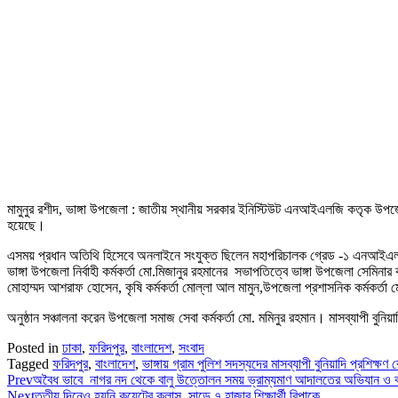
মামুনুর রশীদ, ভাঙ্গা উপজেলা : জাতীয় স্থানীয় সরকার ইনিস্টিউট এনআইএলজি কতৃক উপজেলা
হয়েছে।
এসময় প্রধান অতিথি হিসেবে অনলাইনে সংযুক্ত ছিলেন মহাপরিচালক গ্রেড -১ এনআইএ
ভাঙ্গা উপজেলা নির্বাহী কর্মকর্তা মো.মিজানুর রহমানের সভাপতিত্বে ভাঙ্গা উপজেলা সেমিনা
মোহাম্মদ আশরাফ হোসেন, কৃষি কর্মকর্তা মোল্লা আল মামুন,উপজেলা প্রশাসনিক কর্মকর্তা 
অনুষ্ঠান সঞ্চালনা করেন উপজেলা সমাজ সেবা কর্মকর্তা মো. মমিনুর রহমান। মাসব্যাপী বুনি
Posted in
ঢাকা
,
ফরিদপুর
,
বাংলাদেশ
,
সংবাদ
Tagged
ফরিদপুর
,
বাংলাদেশ
,
ভাঙ্গায় গ্রাম পুলিশ সদস্যদের মাসব্যাপী বুনিয়াদি প্রশিক্ষণ ক
Prev
অবৈধ ভাবে নাগর নদ থেকে বালু উত্তোলন সময় ভ্রাম্যমাণ আদালতের অভিযান ও বাল
Next
তৃতীয় দিনেও হয়নি কুয়েটের ক্লাস, সাড়ে ৭ হাজার শিক্ষার্থী বিপাকে