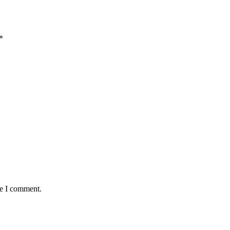
*
me I comment.