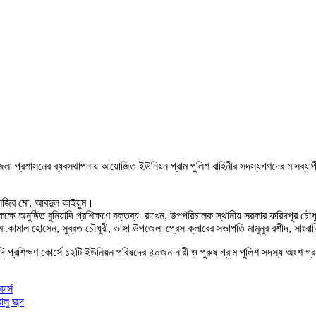
 প্রশাসনের ব্যবসথাপনায় আয়োজিত ইউনিয়ন গ্রাম পুলিশ বাহিনীর সদস্যগণদের মাসব্যাপী বুনি
লজির মো. আবদুল কাইয়ুম।
র কক্ষে অনুষ্ঠিত বুনিয়াদি প্রশিক্ষণে বক্তব্য রাখেন, উপপরিচালক স্থানীয় সরকার ফরিদপুর
মো.কামাল হোসেন, সুব্রত চৌধুরী, ভাঙ্গা উপজেলা প্রেস ক্লাবের সভাপতি মামুনুর রশীদ, সা
য়াদি প্রশিক্ষণ কোর্সে ১২টি ইউনিয়ন পরিষদের ৪০জন নারী ও পুরুষ গ্রাম পুলিশ সদস্য অংশ 
োর্স
ু জব্দ