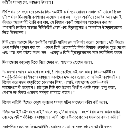
কমিটির সদস্য মো. কামরুল ইসলাম।
দীর্ঘ প্রায় ১০ বছর ধরে চলমান জিএমআইটি কার্যালয়ে সোমবার সকাল ৯টা থেকে বিকেল
৪টা পর্যন্ত দিনব্যাপী কর্মশালার আয়োজন করা হয়। মূলত একদিনে কোডিং জ্ঞান ছাড়াই
কীভাবে ওয়েবসাইট তৈরি করা যায়, সে বিষয়ক একটি ওয়ার্কশপ আয়োজন করা হয়।
পাশাপাশি চলছিল সাইবার সিকিউরিটি কোর্স এবং ফ্রিল্যান্সার ও অনলাইন উদ্যোক্তাদের
নিয়ে মিলনমেলা।
সিটি মেয়র প্রথমে জিএমআইটির আইটি সার্ভিস রুম পরিদর্শন করেন, যেখানে ১৭টি বিষয়ের
ওপর সার্ভিস প্রদান করা হয়। এরপর তিনি ওয়েবসাইট নির্মাণ বিষয়ক ওয়ার্কশপ ঘুরে দেখেন
এবং পরে কেক কাটায় অংশ নেন। এছাড়াও তিনি ফ্রিল্যান্সারদের সঙ্গে মতবিনিময় করেন।
মিলনমেলায় বক্তব্য দিতে গিয়ে মেয়র ডা. শাহাদাত হোসেন বলেন,
“চকবাজার আমার আবেগের জায়গা, শৈশব কেটেছে এই এলাকায়। জিএমআইটি যে
প্রযুক্তিনির্ভর প্রশিক্ষণের মাধ্যমে তরুণদের দক্ষ করে তুলছে তা সত্যিই প্রশংসনীয়।
বিশেষ করে সহজ পদ্ধতিতে কোরআন শিক্ষা, এআই, ল্যাঙ্গুয়েজ কোর্স—সবই
সময়োপযোগী উদ্যোগ। চট্টগ্রাম সিটি কর্পোরেশন শিগগির একটি অ্যাপ চালু করবে,
যেখানে নাগরিকরা এলাকার সমস্যা জানাতে পারবে।”
বিশেষ অতিথি হিসেবে প্রেস ক্লাবের সদস্য সচিব জাহেদুল করিম কচি বলেন,
“জিএমআইটি চট্টগ্রামে আইটি খাতে বড় ভূমিকা রাখছে। বহু পরিবার আজ কর্মসংস্থান
পেয়েছে এই প্রতিষ্ঠানের মাধ্যমে। আমি তাদের উত্তরোত্তর সফলতা কামনা করি।”
সভাপতির বক্তব্যে জিএমআইটির চেয়ারম্যান মো. কামরুল কায়েস চৌধুরী বলেন,