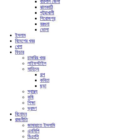
বরিশাল জেলা
ঝালকাঠি
পটুয়াখালী
পিরোজপুর
বরগুনা
ভোলা
ইসলাম
বিদেশের খবর
খেলা
ফিচার
চাকরির খবর
লাইফস্টাইল
সাহিত্য
গল্প
কবিতা
ছড়া
স্বাস্থ্য
কৃষি
শিক্ষা
ভ্রমণ
বিনোদন
রাজনীতি
জামায়াতে ইসলামি
এনসিপি
বিএনপি