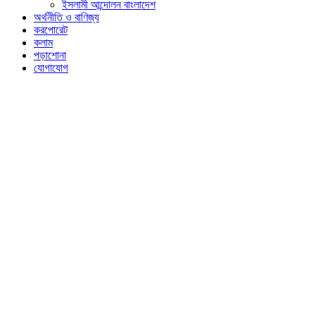
ইসলামী আন্দোলন বাংলাদেশ
অর্থনীতি ও বাণিজ্য
করপোরেট
কলাম
পড়াশোনা
যোগাযোগ