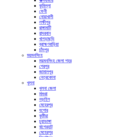
কক্সবাজার
কুমিল্লা
ফেনী
নোয়াখালী
লক্ষীপুর
রাঙ্গামাটি
বান্দরবান
খাগড়াছড়ি
ব্রাহ্মণবাড়িয়া
চাঁদপুর
ময়মনসিংহ
ময়মনসিংহ জেলা শহর
শেরপুর
জামালপুর
নেত্রকোনা
খুলনা
খুলনা জেলা
মাগুরা
নড়াইল
মেহেরপুর
যশোর
কুষ্টিয়া
চুয়াডাঙ্গা
বাগেরহাট
মেহেরপুর