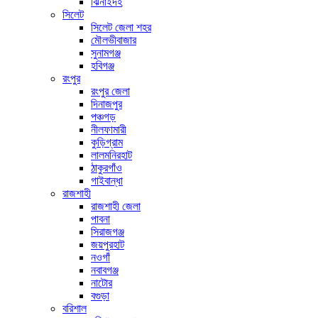
ঝিনাইদহ
সিলেট
সিলেট জেলা শহর
মৌলভীবাজার
সুনামগঞ্জ
হবিগঞ্জ
রংপুর
রংপুর জেলা
দিনাজপুর
পঞ্চগড়
নীলফামারী
কুড়িগ্রাম
লালমনিরহাট
ঠাকুরগাঁও
গাইবান্ধা
রাজশাহী
রাজশাহী জেলা
পাবনা
সিরাজগঞ্জ
জয়পুরহাট
নওগাঁ
নবাবগঞ্জ
নাটোর
বগুড়া
বরিশাল