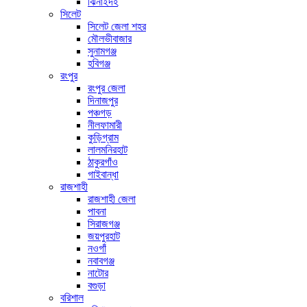
ঝিনাইদহ
সিলেট
সিলেট জেলা শহর
মৌলভীবাজার
সুনামগঞ্জ
হবিগঞ্জ
রংপুর
রংপুর জেলা
দিনাজপুর
পঞ্চগড়
নীলফামারী
কুড়িগ্রাম
লালমনিরহাট
ঠাকুরগাঁও
গাইবান্ধা
রাজশাহী
রাজশাহী জেলা
পাবনা
সিরাজগঞ্জ
জয়পুরহাট
নওগাঁ
নবাবগঞ্জ
নাটোর
বগুড়া
বরিশাল