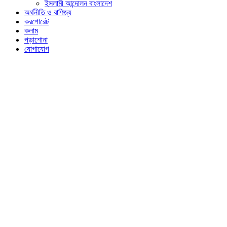
ইসলামী আন্দোলন বাংলাদেশ
অর্থনীতি ও বাণিজ্য
করপোরেট
কলাম
পড়াশোনা
যোগাযোগ