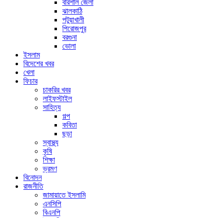
বরিশাল জেলা
ঝালকাঠি
পটুয়াখালী
পিরোজপুর
বরগুনা
ভোলা
ইসলাম
বিদেশের খবর
খেলা
ফিচার
চাকরির খবর
লাইফস্টাইল
সাহিত্য
গল্প
কবিতা
ছড়া
স্বাস্থ্য
কৃষি
শিক্ষা
ভ্রমণ
বিনোদন
রাজনীতি
জামায়াতে ইসলামি
এনসিপি
বিএনপি