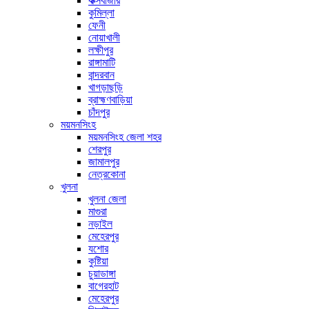
কক্সবাজার
কুমিল্লা
ফেনী
নোয়াখালী
লক্ষীপুর
রাঙ্গামাটি
বান্দরবান
খাগড়াছড়ি
ব্রাহ্মণবাড়িয়া
চাঁদপুর
ময়মনসিংহ
ময়মনসিংহ জেলা শহর
শেরপুর
জামালপুর
নেত্রকোনা
খুলনা
খুলনা জেলা
মাগুরা
নড়াইল
মেহেরপুর
যশোর
কুষ্টিয়া
চুয়াডাঙ্গা
বাগেরহাট
মেহেরপুর