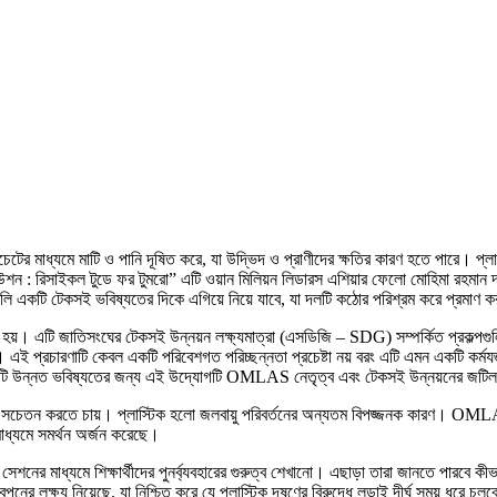
টি লিচেটের মাধ্যমে মাটি ও পানি দূষিত করে, যা উদ্ভিদ ও প্রাণীদের ক্ষতির কারণ হতে পার
িউশন : রিসাইকল টুডে ফর টুমরো” এটি ওয়ান মিলিয়ন লিডারস এশিয়ার ফেলো মোহিমা রহমান 
্ষেপগুলি একটি টেকসই ভবিষ্যতের দিকে এগিয়ে নিয়ে যাবে, যা দলটি কঠোর পরিশ্রম করে প্রমাণ
 হয়। এটি জাতিসংঘের টেকসই উন্নয়ন লক্ষ্যমাত্রা (এসডিজি – SDG) সম্পর্কিত প্রকল্প
প্রচারণাটি কেবল একটি পরিবেশগত পরিচ্ছন্নতা প্রচেষ্টা নয় বরং এটি এমন একটি কর্মযজ্ঞ যা 
য়। একটি উন্নত ভবিষ্যতের জন্য এই উদ্যোগটি OMLAS নেতৃত্ব এবং টেকসই উন্নয়নের জটিল
ষকে সচেতন করতে চায়। প্লাস্টিক হলো জলবায়ু পরিবর্তনের অন্যতম বিপজ্জনক কারণ। OMLAS 
র মাধ্যমে সমর্থন অর্জন করেছে।
টিভ সেশনের মাধ্যমে শিক্ষার্থীদের পুনর্ব্যবহারের গুরুত্ব শেখানো। এছাড়া তারা জানতে পারবে 
নের লক্ষ্য নিয়েছে, যা নিশ্চিত করে যে প্লাস্টিক দূষণের বিরুদ্ধে লড়াই দীর্ঘ সময় ধরে 