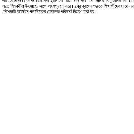
৩০ সেপ্টেম্বর (সোমবার) কালশী ইসলামিয়া উচ্চ বিদ্যালয়ে টিম “পলিউশন টু সলিউশন” OM
এতে শিক্ষার্থীরা উৎসাহের সাথে অংশগ্রহণ করে। প্রোগ্রামের শুরুতে শিক্ষার্থীদের সাথে এ
স্টেশনারি আইটেম প্লাস্টিকের বোতলের পরিবর্তে বিতরণ করা হয়।