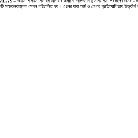
LAS – ওয়ান মিলিয়ন লিডারস এশিয়ার অধীনে ‘পলিউশন টু সলিউশন’ প্রকল্পের জন্য একটি প্
কটি সচেতনতামূলক সেশন পরিচালিত হয়। এরপর যারা আর্ট ও লেখার প্রতিযোগিতায় উত্তীর্ণ হয়ে