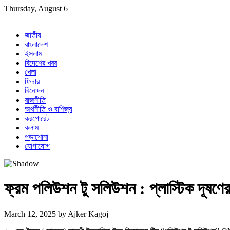
Skip
Thursday, August 6
to
content
জাতীয়
বাংলাদেশ
ইসলাম
বিদেশের খবর
খেলা
ফিচার
বিনোদন
রাজনীতি
অর্থনীতি ও বাণিজ্য
করপোরেট
কলাম
পড়াশোনা
যোগাযোগ
ফ্রম পলিউশন টু সলিউশন : প্লাস্টিক দূষণের 
March 12, 2025
by
Ajker Kagoj