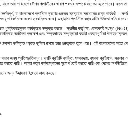
করেছে, যাতে তারা পরিবেশের উপর প্লাস্টিকের খারাপ প্রভাব সম্পর্কে সচেতন হতে পারে। ফ
তিপূর্ণ, যা বাংলাদেশে প্লাস্টিক দূষণের গুরুতর সমস্যাকে সমাধানের জন্য কার্যকরী। দেশট
ায়ু পরিবর্তনকে আরও ত্বরান্বিত করে। এছাড়াও প্লাস্টিক বর্জ্য মাটির উর্বরতা কমিয়ে দেয় 
়কে পুনর্ব্যবহারমূলক কার্যক্রমে সম্পৃক্ত করছে। স্থানীয় কর্তৃপক্ষ, বেসরকারি সংস্থা (N
োকাবিলায় সমষ্টিগত পদক্ষেপ এবং সম্প্রদায়ের সম্পৃক্ততা কতটা গুরুত্বপূর্ণ তা উদাহরণস্ব
 টেকসই ভবিষ্যত গড়তে ভূমিকা রাখছে তার গুরুত্বকে তুলে ধরে। এটি বাংলাদেশের মতো দেশ
 জন্য প্রতিশ্রুতিবদ্ধ। দলটি প্রতিটি ব্যক্তি, সম্প্রদায়, ব্যবসা প্রতিষ্ঠান, সরকার এ
রিণত করতে পারি। আমরা নতুন কর্মসংস্থানের সুযোগ তৈরি করতে পারি এবং দেশের অর্থনীতি
যদের জন্য উদাহরণ হিসেবে কাজ করছে।
*