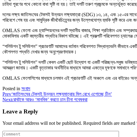
চাহিদা পূরণের পথে কোনো বাধা সৃষ্টি না হয়। তাই দলটি তরুণ প্রজন্মকে অন্তর্ভুক্ত 
দলের লক্ষ্য জাতিসংঘের টেকসই উন্নয়ন লক্ষ্যমাত্রা (SDG) ১৩, ১৪, এবং ১৫-এর সাথে সঙ্গ
পরিবেশে শেষ হয় এবং সামুদ্রিক জীববৈচিত্র্যের জন্য উল্লেখযোগ্য হুমকি সৃষ্টি করে এবং জলব
OMLAS ফেলো এবং চ্যাম্পিয়নদের দলটি স্থানীয় বাজার, শিক্ষা প্রতিষ্ঠান এবং সম্প্রদায
মোকাবিলায় একটি বহুস্তরীয় পদ্ধতির বিকাশ ঘটাচ্ছে। এই প্রকল্পটি পরিবেশগত চ্যালেঞ্জ ম
“পলিউশন টু সলিউশন” প্রচারণাটি আমাদের বর্তমান পরিবেশগত সিদ্ধান্তগুলি কীভাবে একটি
কৌশলগত পদ্ধতি দেখার জন্য অনুপ্রেরণাদায়ক।
“পলিউশন টু সলিউশন” দলটি কেবল একটি ছোট উদ্যোগ যা একটি পরিচ্ছন্ন-সবুজ ভবিষ্যত গড়ার
আমন্ত্রণ জানায়। একটি বৃত্তাকার অর্থনীতির মাধ্যমে আমরা একত্রে দূষণকে সমাধানে প
OMLAS ফেলোশিপের মাধ্যমে চলমান এই প্রচারণাটি এই অঞ্চলে এবং এর বাইরেও অন্
Posted in
সংবাদ
Prev
‘জাতিসংঘের টেকসই উন্নয়ন লক্ষ্যমাত্রায় মিল রেখে এগোচ্ছে চীন’
Next
রোবটকে আরও ‘মানবিক’ করতে চান চীনা গবেষকরা
Leave a Reply
Your email address will not be published.
Required fields are marked