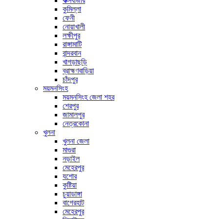
কক্সবাজার
কুমিল্লা
ফেনী
নোয়াখালী
লক্ষীপুর
রাঙ্গামাটি
বান্দরবান
খাগড়াছড়ি
ব্রাহ্মণবাড়িয়া
চাঁদপুর
ময়মনসিংহ
ময়মনসিংহ জেলা শহর
শেরপুর
জামালপুর
নেত্রকোনা
খুলনা
খুলনা জেলা
মাগুরা
নড়াইল
মেহেরপুর
যশোর
কুষ্টিয়া
চুয়াডাঙ্গা
বাগেরহাট
মেহেরপুর