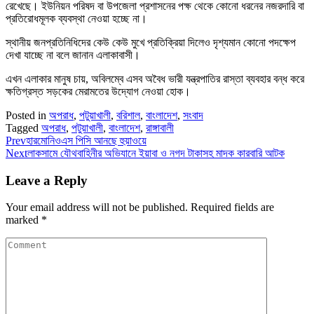
রেখেছে। ইউনিয়ন পরিষদ বা উপজেলা প্রশাসনের পক্ষ থেকে কোনো ধরনের নজরদারি বা
প্রতিরোধমূলক ব্যবস্থা নেওয়া হচ্ছে না।
স্থানীয় জনপ্রতিনিধিদের কেউ কেউ মুখে প্রতিক্রিয়া দিলেও দৃশ্যমান কোনো পদক্ষেপ
দেখা যাচ্ছে না বলে জানান এলাকাবাসী।
এখন এলাকার মানুষ চায়, অবিলম্বে এসব অবৈধ ভারী যন্ত্রপাতির রাস্তা ব্যবহার বন্ধ করে
ক্ষতিগ্রস্ত সড়কের মেরামতের উদ্যোগ নেওয়া হোক।
Posted in
অপরাধ
,
পটুয়াখালী
,
বরিশাল
,
বাংলাদেশ
,
সংবাদ
Tagged
অপরাধ
,
পটুয়াখালী
,
বাংলাদেশ
,
রাঙ্গাবালী
Prev
হারমোনিওএস পিসি আনছে হুয়াওয়ে
Next
লাকসামে যৌথবাহিনীর অভিযানে ইয়াবা ও নগদ টাকাসহ মাদক কারবারি আটক
Leave a Reply
Your email address will not be published.
Required fields are
marked
*