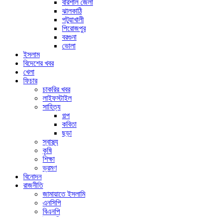
বরিশাল জেলা
ঝালকাঠি
পটুয়াখালী
পিরোজপুর
বরগুনা
ভোলা
ইসলাম
বিদেশের খবর
খেলা
ফিচার
চাকরির খবর
লাইফস্টাইল
সাহিত্য
গল্প
কবিতা
ছড়া
স্বাস্থ্য
কৃষি
শিক্ষা
ভ্রমণ
বিনোদন
রাজনীতি
জামায়াতে ইসলামি
এনসিপি
বিএনপি