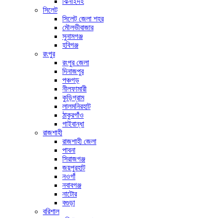
ঝিনাইদহ
সিলেট
সিলেট জেলা শহর
মৌলভীবাজার
সুনামগঞ্জ
হবিগঞ্জ
রংপুর
রংপুর জেলা
দিনাজপুর
পঞ্চগড়
নীলফামারী
কুড়িগ্রাম
লালমনিরহাট
ঠাকুরগাঁও
গাইবান্ধা
রাজশাহী
রাজশাহী জেলা
পাবনা
সিরাজগঞ্জ
জয়পুরহাট
নওগাঁ
নবাবগঞ্জ
নাটোর
বগুড়া
বরিশাল