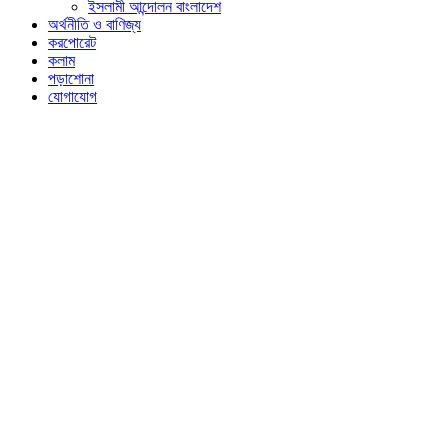
ইসলামী আন্দোলন বাংলাদেশ
অর্থনীতি ও বাণিজ্য
করপোরেট
কলাম
পড়াশোনা
যোগাযোগ