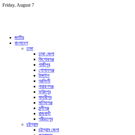
Skip
Friday, August 7
to
content
জাতীয়
বাংলাদেশ
ঢাকা
ঢাকা জেলা
কিশোরগঞ্জ
গাজীপুর
গোপালগঞ্জ
টাঙ্গাইল
নরসিংদী
নারায়ণগঞ্জ
ফরিদপুর
মাদারীপুর
মানিকগঞ্জ
মুন্সীগঞ্জ
রাজবাড়ী
শরীয়তপুর
চট্টগ্রাম
চট্টগ্রাম জেলা