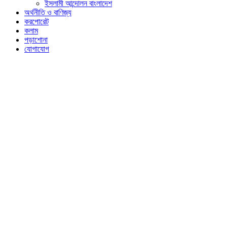
ইসলামী আন্দোলন বাংলাদেশ
অর্থনীতি ও বাণিজ্য
করপোরেট
কলাম
পড়াশোনা
যোগাযোগ