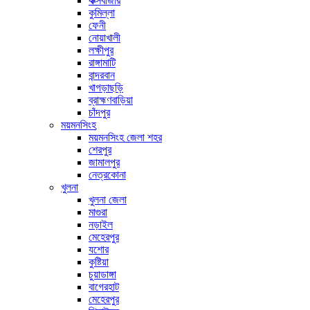
কক্সবাজার
কুমিল্লা
ফেনী
নোয়াখালী
লক্ষীপুর
রাঙ্গামাটি
বান্দরবান
খাগড়াছড়ি
ব্রাহ্মণবাড়িয়া
চাঁদপুর
ময়মনসিংহ
ময়মনসিংহ জেলা শহর
শেরপুর
জামালপুর
নেত্রকোনা
খুলনা
খুলনা জেলা
মাগুরা
নড়াইল
মেহেরপুর
যশোর
কুষ্টিয়া
চুয়াডাঙ্গা
বাগেরহাট
মেহেরপুর