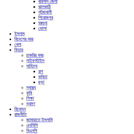
বরিশাল জেলা
ঝালকাঠি
পটুয়াখালী
পিরোজপুর
বরগুনা
ভোলা
ইসলাম
বিদেশের খবর
খেলা
ফিচার
চাকরির খবর
লাইফস্টাইল
সাহিত্য
গল্প
কবিতা
ছড়া
স্বাস্থ্য
কৃষি
শিক্ষা
ভ্রমণ
বিনোদন
রাজনীতি
জামায়াতে ইসলামি
এনসিপি
বিএনপি