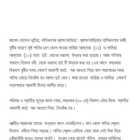
জাবেদ হোসেন ভূইঁয়া, নাসিরনগর ব্রাহ্মণবাড়িয়া : ব্রাহ্মণবাড়িয়ার নাসিরনগরে ভারী
বৃষ্টির কারণে সৃষ্ট পানির ঢলে ভেসে যাওয়া মারিয়া আক্তার (১২) ও সামিয়া
আক্তার (১০) নামে দুই বোনের মরদেহ উদ্ধার করা হয়েছে। আজ শনিবার
সকালে তিতাস নদী থেকে মর‍দেহ দুই টি উদ্ধার করা হয়।এর আগে শুক্রবার
বিকালে বৃষ্টির সময় গোকর্ণ আকাশী মাঠে গরু আনতে গিয়ে খাল পারাপারের সময়
পানির তোড়ে নিখোঁজ হন আপন দুই বোন। মারা যাওয়া মারিয়া ও সামিয়া গোকর্ণ
মধ‍্যপাড়ার প্রবাসী মিনার আলীর মেয়ে।
পরিবার ও স্থানীয় সূত্রে জানা গেছে, শুক্রবার (৩০ মে) বিকাল ৩টার দিকে স্থানীয়
আকাশী মাঠে গরু আনতে গিয়ে নিখোঁজ হয়।
আত্মীয়-স্বজনরা তাদের সন্ধানে খালে নেমেছিলেন। খাল থেকে পানির স্রোত
তিতাস নদীতে গিয়ে পড়েছে। পানির স্রোত যেদিকে গেছে তারা সেই দিক দিয়ে
খোঁজাখুঁজি করেও তাদের পাননি। সংবাদ পেয়ে রাতেই পুলিশ, ফায়ার সার্ভিসের