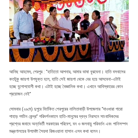
আনিছ আহমেদ, শেরপুর : “হাতিতো আপনার, আমার ভাষা বুঝবেনা। হাতি বসবাসের
কতটুকু জায়গা উপযুক্ত হলে, হাতি সেই জায়গা থেকে বের হয়ে আসবেনা-এটাই
হচ্ছে যুগোপযোগী কথা। এটাই হচ্ছে বৈজ্ঞানিক কথা। এখানে আবিস্কারের কোন
প্রয়োজন নেই”
সোমবার (২৬মে) দুপুরে বির্তকিত শেরপুরের নালিতাবাড়ী উপজেলার “দাওধারা গারো
পাহাড় পর্যটন কেন্দ্র” পরিদর্শনকালে হাতি-মানুষের দ্বন্ধ নিরসনে সাংবাদিকদের
প্রশ্নের জবাবে অর্ন্তবর্তী সরকারের পরিবেশ, বন ও জলবায়ু পরিবর্তন এবং পানিসম্পদ
মন্ত্রণালয়ের উপদেষ্টা সৈয়দা রিজওয়ানা হাসান এসব কথা বলেন।