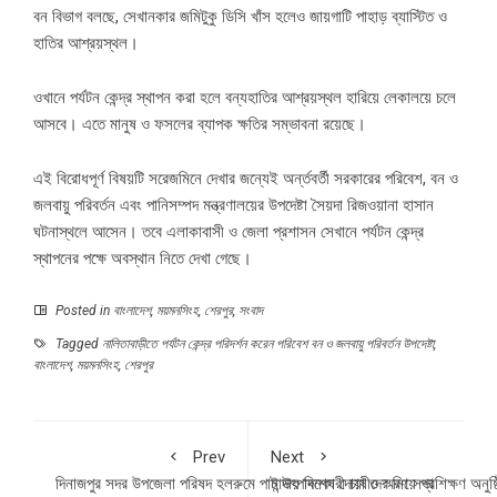
বন বিভাগ বলছে, সেখানকার জমিটুকু ডিসি খাঁস হলেও জায়গাটি পাহাড় ব্যাস্টিত ও
হাতির আশ্রয়স্থল।
ওখানে পর্যটন কেন্দ্র স্থাপন করা হলে বন্যহাতির আশ্রয়স্থল হারিয়ে লেকালয়ে চলে
আসবে। এতে মানুষ ও ফসলের ব্যাপক ক্ষতির সম্ভাবনা রয়েছে।
এই বিরোধপূর্ণ বিষয়টি সরেজমিনে দেখার জন্যেই অর্ন্তবর্তী সরকারের পরিবেশ, বন ও
জলবায়ু পরিবর্তন এবং পানিসম্পদ মন্ত্রণালয়ের উপদেষ্টা সৈয়দা রিজওয়ানা হাসান
ঘটনাস্থলে আসেন। তবে এলাকাবাসী ও জেলা প্রশাসন সেখানে পর্যটন কেন্দ্র
স্থাপনের পক্ষে অবস্থান নিতে দেখা গেছে।
Posted in
বাংলাদেশ
,
ময়মনসিংহ
,
শেরপুর
,
সংবাদ
Tagged
নালিতাবাড়ীতে পর্যটন কেন্দ্র পরিদর্শন করেন পরিবেশ বন ও জলবায়ু পরিবর্তন উপদেষ্টা
,
বাংলাদেশ
,
ময়মনসিংহ
,
শেরপুর
Prev
Next
দিনাজপুর সদর উপজেলা পরিষদ হলরুমে পাট উৎপাদনকারী চাষীদের নিয়ে প্রশিক্ষণ অনুষ্
মান্দায় বিশেষ দোয়া ও স্মরণ সভা