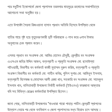
পরে মধুটিলা ইকোপার্কে জেলা প্রশাসক তরফদার মাহমুদুর রহমানের সভাপতিত্বে
আলোচনা সভা অনুষ্ঠিত হয়।
এতে উপদেষ্টা সৈয়দা রিজওয়ানা হাসান প্রধান অতিথি হিসেবে উপস্থিত থেকে
হাতির পায়ে পৃষ্ট হয়ে মৃত্যুবরণকারী দুটি পরিবারকে ৩ লাখ করে ৬লাখ টাকার
অনুদানের চেক প্রদান করেন।
এসময় প্রধান বন সংরক্ষক মো. আমির হোসেন চৌধুরী, কেন্দ্রীয় বন সংরক্ষক
এএসএম জহির উদ্দিন আকন, বন্যপ্রাণী ও প্রকৃতি সংরক্ষক মো. ছানাউল্যা
পাটওয়ারী, বিভাগীয় বন কর্মকর্তা কাজী মুহাম্মদ নুরুল করিম, বন্যপ্রাণী ও প্রকৃতি
সংরক্ষণ বিভাগীয় বন কর্মকর্তা মো. শাহীন কবির, পুলিশ সুপার মো. আমিনুল ইসলাম,
বন্যপ্রাণী বিশেষজ্ঞ ড.মোহাম্মদ আলী রেজা খান, সহকারি বন সংরক্ষক মো. সাদেকুল
ইসলাম খান, নালিতাবাড়ী উপজেলা নির্বাহী কর্মকর্তা (ইউএনও) ফারজানা আক্তার
ববি সহ বিভিন্ন রেঞ্জের কর্মকর্তারা উপস্থিত ছিলেন।
জানা গেছে, নালিতাবাড়ী উপজেলার “দাওধারা গারো পাহাড় পর্যটন কেন্দ্রটি স্থাপনের
উদ্যোগ নেয়ার পর থেকে বনবিভাগ ও জেলা প্রশাসনের মধ্য বিরোধ চলে আসছে।