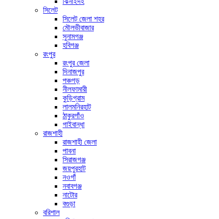
ঝিনাইদহ
সিলেট
সিলেট জেলা শহর
মৌলভীবাজার
সুনামগঞ্জ
হবিগঞ্জ
রংপুর
রংপুর জেলা
দিনাজপুর
পঞ্চগড়
নীলফামারী
কুড়িগ্রাম
লালমনিরহাট
ঠাকুরগাঁও
গাইবান্ধা
রাজশাহী
রাজশাহী জেলা
পাবনা
সিরাজগঞ্জ
জয়পুরহাট
নওগাঁ
নবাবগঞ্জ
নাটোর
বগুড়া
বরিশাল