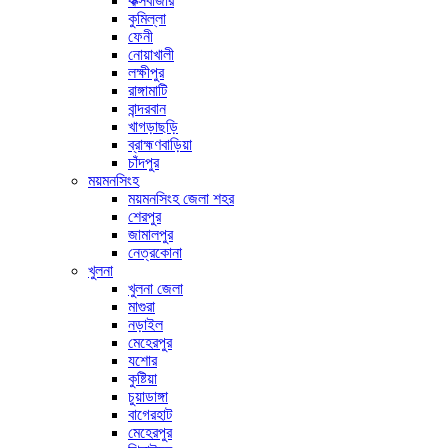
কক্সবাজার
কুমিল্লা
ফেনী
নোয়াখালী
লক্ষীপুর
রাঙ্গামাটি
বান্দরবান
খাগড়াছড়ি
ব্রাহ্মণবাড়িয়া
চাঁদপুর
ময়মনসিংহ
ময়মনসিংহ জেলা শহর
শেরপুর
জামালপুর
নেত্রকোনা
খুলনা
খুলনা জেলা
মাগুরা
নড়াইল
মেহেরপুর
যশোর
কুষ্টিয়া
চুয়াডাঙ্গা
বাগেরহাট
মেহেরপুর