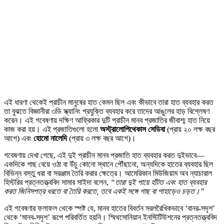
এই ধারণা থেকেই প্রাচীন মানুষের হাত কেমন ছিল এবং কীভাবে তারা হাত ব্যবহার করত
তা বুঝতে বিজ্ঞানীরা ৩ডি স্ক্যানিং প্রযুক্তি ব্যবহার করে তাদের আঙুলের হাড় বিশ্লেষণ
করেন। এই গবেষণায় দক্ষিণ আফ্রিকার দুটি প্রাচীন মানব প্রজাতির জীবাশ্ম হাত নিয়ে
কাজ করা হয়। এই প্রজাতিগুলো হলো
অস্ট্রালোপিথেকাস সেডিবা
(প্রায় ২০ লক্ষ বছর
আগে) এবং
হোমো নালেদি
(প্রায় ৩ লক্ষ বছর আগে)।
গবেষণায় দেখা গেছে, এই দুই প্রাচীন মানব প্রজাতি হাত ব্যবহার করত দুইভাবে—
একদিকে গাছ বেয়ে ওঠা বা উঁচু কোনো স্থানে পৌঁছানো, অন্যদিকে হাতের ব্যবহার ছিল
বিভিন্ন বস্তু ধরা বা সরঞ্জাম তৈরি করার ক্ষেত্রে। আমেরিকান মিউজিয়াম অব ন্যাচারাল
হিস্টরির প্রত্নতত্ত্ববিদ সামার সাইদা বলেন,
“তারা দুই পায়ে হাঁটত এবং হাত ব্যবহার
করত জিনিসপত্র ধরতে বা তৈরি করতে, তবে একই সঙ্গে গাছ বা পাহাড়েও চড়ত।”
এই গবেষণার ফলাফল থেকে স্পষ্ট যে, মানব হাতের বিবর্তন সরলরৈখিকভাবে ‘বানর-সদৃশ’
থেকে ‘মানব-সদৃশ’ রূপে পরিবর্তিত হয়নি। স্মিথসোনিয়ান ইনস্টিটিউশনের প্রত্নতত্ত্ববিদ