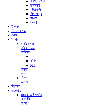
বরিশাল জেলা
ঝালকাঠি
পটুয়াখালী
পিরোজপুর
বরগুনা
ভোলা
ইসলাম
বিদেশের খবর
খেলা
ফিচার
চাকরির খবর
লাইফস্টাইল
সাহিত্য
গল্প
কবিতা
ছড়া
স্বাস্থ্য
কৃষি
শিক্ষা
ভ্রমণ
বিনোদন
রাজনীতি
জামায়াতে ইসলামি
এনসিপি
বিএনপি