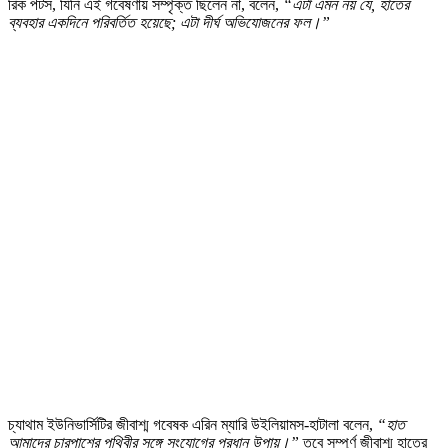
রিক পটস, যিনি এই গবেষণায় সম্পৃক্ত ছিলেন না, বলেন,
“এটা এমন নয় যে, হাতের
ব্যবহার একদিনে পরিবর্তিত হয়েছে; এটা দীর্ঘ অভিযোজনের ফল।”
চ্যাথাম ইউনিভার্সিটির জীবাশ্ম গবেষক এরিন ম্যারি উইলিয়ামস-হাটালা বলেন,
“হাত
আমাদের চারপাশের পৃথিবীর সঙ্গে সংযোগের প্রধান উপায়।”
তবে সম্পূর্ণ জীবাশ্ম হাতের