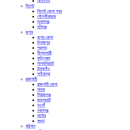
ঝিনাইদহ
সিলেট
সিলেট জেলা শহর
মৌলভীবাজার
সুনামগঞ্জ
হবিগঞ্জ
রংপুর
রংপুর জেলা
দিনাজপুর
পঞ্চগড়
নীলফামারী
কুড়িগ্রাম
লালমনিরহাট
ঠাকুরগাঁও
গাইবান্ধা
রাজশাহী
রাজশাহী জেলা
পাবনা
সিরাজগঞ্জ
জয়পুরহাট
নওগাঁ
নবাবগঞ্জ
নাটোর
বগুড়া
বরিশাল