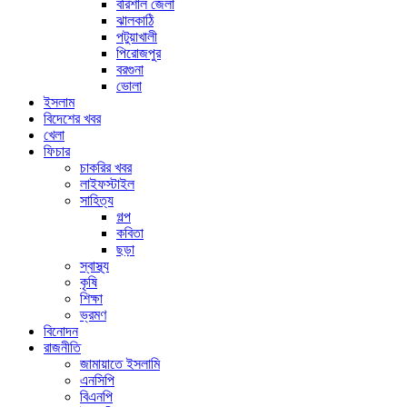
বরিশাল জেলা
ঝালকাঠি
পটুয়াখালী
পিরোজপুর
বরগুনা
ভোলা
ইসলাম
বিদেশের খবর
খেলা
ফিচার
চাকরির খবর
লাইফস্টাইল
সাহিত্য
গল্প
কবিতা
ছড়া
স্বাস্থ্য
কৃষি
শিক্ষা
ভ্রমণ
বিনোদন
রাজনীতি
জামায়াতে ইসলামি
এনসিপি
বিএনপি