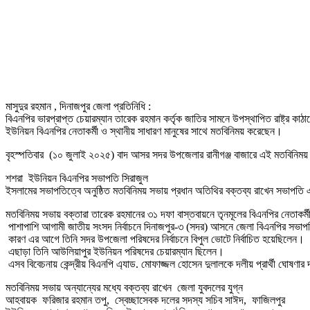
মাসুদুর রহমান , দিনাজপুর জেলা প্রতিনিধি :
বিএনপির ভারপ্রাপ্ত চেয়ারম্যান তারেক রহমান কর্তৃক জাতির সামনে উপস্থাপিত রাষ্ট্র 
ইউনিয়ন বিএনপির নেতাকর্মী ও স্থানীয় সাধারণ মানুষের সাথে মতবিনিময় করেছেন।
বৃহস্পতিবার (১০ জুলাই ২০২৫) বাদ আসর সদর উপজেলার রানীগঞ্জ বাজারে এই মতবিনিময় 
শশরা ইউনিয়ন বিএনপির সভাপতি সিরাজুল
ইসলামের সভাপতিত্বে অনুষ্ঠিত মতবিনিময় সভায় প্রধান অতিথির বক্তব্য রাখেন সভাপতি
মতবিনিময় সভায় বক্তারা তারেক রহমানের ৩১ দফা বাস্তবায়নে তৃনমূলের বিএনপির নেতাকর
পাশাপাশি আগামী জাতীয় সংসদ নির্বাচনে দিনাজপুর-৩ (সদর) আসনে জেলা বিএনপির সভাপতি এ্
কারণ এর আগে তিনি সদর উপজেলা পরিষদের নির্বাচনে বিপুল ভোটে নির্বাচিত হয়েছিলেন।
এছাড়া তিনি আউলিয়াপুর ইউনিয়ন পরিষদের চেয়ারম্যান ছিলেন।
এসব বিবেচনায় কেন্দ্রীয় বিএনপি এ্যাড. মোফাজ্জল হোসেন দুলালকে দলীয় প্রার্থী ঘোষণার
মতবিনিময় সভায় অন্যান্যের মধ্যে বক্তব্য রাখেন জেলা যুবদলের যুগ্ন
আহবায়ক ফরিজার রহমান তপু, স্বেচ্ছাসেবক দলের সদস্য সচিব সাঈদ, ফাজিলপুর