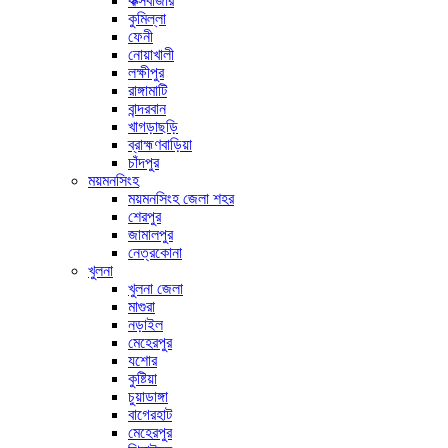
কক্সবাজার
কুমিল্লা
ফেনী
নোয়াখালী
লক্ষীপুর
রাঙ্গামাটি
বান্দরবান
খাগড়াছড়ি
ব্রাহ্মণবাড়িয়া
চাঁদপুর
ময়মনসিংহ
ময়মনসিংহ জেলা শহর
শেরপুর
জামালপুর
নেত্রকোনা
খুলনা
খুলনা জেলা
মাগুরা
নড়াইল
মেহেরপুর
যশোর
কুষ্টিয়া
চুয়াডাঙ্গা
বাগেরহাট
মেহেরপুর