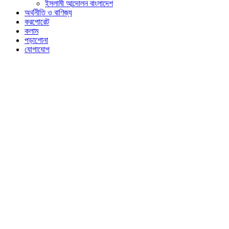
ইসলামী আন্দোলন বাংলাদেশ
অর্থনীতি ও বাণিজ্য
করপোরেট
কলাম
পড়াশোনা
যোগাযোগ