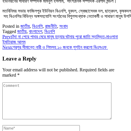
ইউনিয়নের সাধারণ সম্পাদক মমিনুল ইসলাম, সাংগঠনিক সম্পাদক এরশাদ মন্ডল।
মতবিনিময় সভায় ফাজিলপুর ইউনিয়ন বিএনপি, যুবদল, স্বেচ্ছাসেবক দল, ছাত্রদল, কৃষকদল
সহ বিএনপির বিভিন্ন অঙ্গসহযোগি সংগঠনের বিপুলসংখ্যাক নেতাকর্মী ও সাধারণ মানুষ উপ
Posted in
জাতীয়
,
বিএনপি
,
রাজনীতি
,
সংবাদ
Tagged
জাতীয়
,
বাংলাদেশ
,
বিএনপি
Prev
চাঁদা না পেয়ে পাথর মেরে মানুষ হত্যার ঘটনায় পুরো জাতি স্তম্ভিত-মাওলানা
ইমতিয়াজ আলম
Next
শেরপুর সীমান্তে নারী ও শিশুসহ ১০ জনকে পুশইন করলো বিএসএফ
Leave a Reply
Your email address will not be published.
Required fields are
marked
*