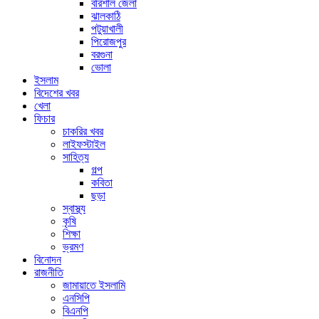
বরিশাল জেলা
ঝালকাঠি
পটুয়াখালী
পিরোজপুর
বরগুনা
ভোলা
ইসলাম
বিদেশের খবর
খেলা
ফিচার
চাকরির খবর
লাইফস্টাইল
সাহিত্য
গল্প
কবিতা
ছড়া
স্বাস্থ্য
কৃষি
শিক্ষা
ভ্রমণ
বিনোদন
রাজনীতি
জামায়াতে ইসলামি
এনসিপি
বিএনপি