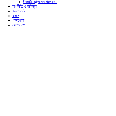
ইসলামী আন্দোলন বাংলাদেশ
অর্থনীতি ও বাণিজ্য
করপোরেট
কলাম
পড়াশোনা
যোগাযোগ