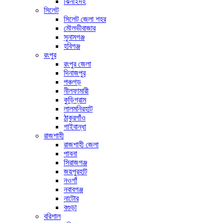
ঝিনাইদহ
সিলেট
সিলেট জেলা শহর
মৌলভীবাজার
সুনামগঞ্জ
হবিগঞ্জ
রংপুর
রংপুর জেলা
দিনাজপুর
পঞ্চগড়
নীলফামারী
কুড়িগ্রাম
লালমনিরহাট
ঠাকুরগাঁও
গাইবান্ধা
রাজশাহী
রাজশাহী জেলা
পাবনা
সিরাজগঞ্জ
জয়পুরহাট
নওগাঁ
নবাবগঞ্জ
নাটোর
বগুড়া
বরিশাল