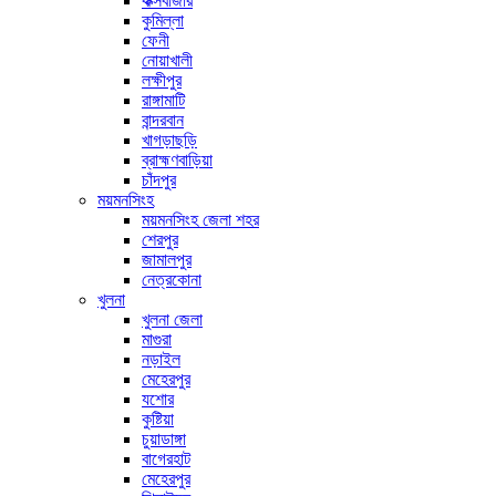
কক্সবাজার
কুমিল্লা
ফেনী
নোয়াখালী
লক্ষীপুর
রাঙ্গামাটি
বান্দরবান
খাগড়াছড়ি
ব্রাহ্মণবাড়িয়া
চাঁদপুর
ময়মনসিংহ
ময়মনসিংহ জেলা শহর
শেরপুর
জামালপুর
নেত্রকোনা
খুলনা
খুলনা জেলা
মাগুরা
নড়াইল
মেহেরপুর
যশোর
কুষ্টিয়া
চুয়াডাঙ্গা
বাগেরহাট
মেহেরপুর