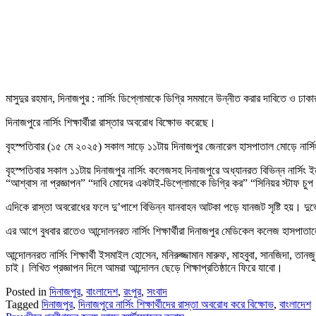
মাসুদুর রহমান, দিনাজপুর : নার্সিং ডিপ্লোমাকে ডিগ্রি সমমানে উন্নীত করার দাবিতে ও ঢাকা
দিনাজপুরে নার্সিং শিক্ষার্থীরা রাস্তার অবরোধ বিক্ষোভ করেছে।
বৃহস্পতিবার (১৫ মে ২০২৫) সকাল সাড়ে ১১টায় দিনাজপুর জেনারেল হাসপাতাল মোড়ে নার্
বৃহস্পতিবার সকাল ১১টায় দিনাজপুর নার্সিং কলেজসহ দিনাজপুরে অধ্যানরত বিভিন্ন নার্সিং ই
“আশ্বাস না প্রজ্ঞাপন” “দাবি মোদের একটাই-ডিপ্লোমাকে ডিগ্রি কর” “সিনিয়র স্টাফ 
এদিকে রাস্তা অবরোধের ফলে দু’পাশে বিভিন্ন যানবাহন আটকা পড়ে যানজট সৃষ্টি হয়। দুর
এর আগে বুধবার রাতেও আন্দোলনরত নার্সিং শিক্ষার্থীরা দিনাজপুর মেডিকেল কলেজ হাসপাতাল
আন্দোলনরত নার্সিং শিক্ষার্থী ইসমাইল হোসেন, মনিরুজ্জামান মারুফ, মাহবুবা, সানজিদা, তান
চাই। লিখিত প্রজ্ঞাপন দিলে আমরা আন্দোলন ছেড়ে শিক্ষাপ্রতিষ্ঠানে ফিরে যাবো।
Posted in
দিনাজপুর
,
বাংলাদেশ
,
রংপুর
,
সংবাদ
Tagged
দিনাজপুর
,
দিনাজপুরে নার্সিং শিক্ষার্থীদের রাস্তা অবরোধ করে বিক্ষোভ
,
বাংলাদেশ