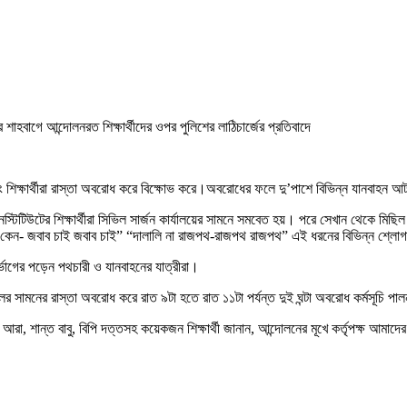
র শাহবাগে আন্দোলনরত শিক্ষার্থীদের ওপর পুলিশের লাঠিচার্জের প্রতিবাদে
সিং শিক্ষার্থীরা রাস্তা অবরোধ করে বিক্ষোভ করে।অবরোধের ফলে দু’পাশে বিভিন্ন যানবাহন
নস্টিটিউটের শিক্ষার্থীরা সিভিল সার্জন কার্যালয়ের সামনে সমবেত হয়। পরে সেখান থেকে মিছি
চুপ কেন- জবাব চাই জবাব চাই” “দালালি না রাজপথ-রাজপথ রাজপথ” এই ধরনের বিভিন্ন শ্লোগ
্ভোগের পড়েন পথচারী ও যানবাহনের যাত্রীরা।
ের সামনের রাস্তা অবরোধ করে রাত ৯টা হতে রাত ১১টা পর্যন্ত দুই ঘন্টা অবরোধ কর্মসূচি প
জু আরা, শান্ত বাবু, বিপি দত্তসহ কয়েকজন শিক্ষার্থী জানান, আন্দোলনের মূখে কর্তৃপক্ষ আমা