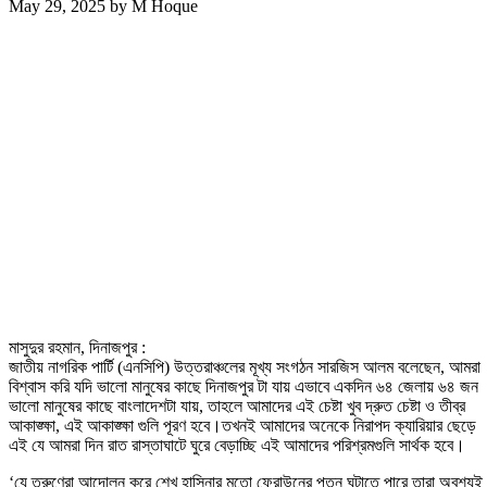
May 29, 2025
by
M Hoque
মাসুদুর রহমান, দিনাজপুর :
জাতীয় নাগরিক পার্টি (এনসিপি) উত্তরাঞ্চলের মূখ্য সংগঠন সারজিস আলম বলেছেন, আমরা
বিশ্বাস করি যদি ভালো মানুষের কাছে দিনাজপুর টা যায় এভাবে একদিন ৬৪ জেলায় ৬৪ জন
ভালো মানুষের কাছে বাংলাদেশটা যায়, তাহলে আমাদের এই চেষ্টা খুব দ্রুত চেষ্টা ও তীব্র
আকাঙ্ক্ষা, এই আকাঙ্ক্ষা গুলি পূরণ হবে।তখনই আমাদের অনেকে নিরাপদ ক্যারিয়ার ছেড়ে
এই যে আমরা দিন রাত রাস্তাঘাটে ঘুরে বেড়াচ্ছি এই আমাদের পরিশ্রমগুলি সার্থক হবে।
‘যে তরুণেরা আন্দোলন করে শেখ হাসিনার মতো ফেরাউনের পতন ঘটাতে পারে তারা অবশ্যই