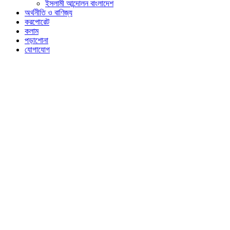
ইসলামী আন্দোলন বাংলাদেশ
অর্থনীতি ও বাণিজ্য
করপোরেট
কলাম
পড়াশোনা
যোগাযোগ