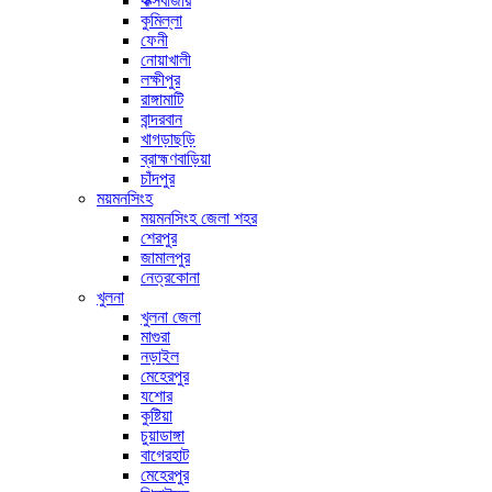
কক্সবাজার
কুমিল্লা
ফেনী
নোয়াখালী
লক্ষীপুর
রাঙ্গামাটি
বান্দরবান
খাগড়াছড়ি
ব্রাহ্মণবাড়িয়া
চাঁদপুর
ময়মনসিংহ
ময়মনসিংহ জেলা শহর
শেরপুর
জামালপুর
নেত্রকোনা
খুলনা
খুলনা জেলা
মাগুরা
নড়াইল
মেহেরপুর
যশোর
কুষ্টিয়া
চুয়াডাঙ্গা
বাগেরহাট
মেহেরপুর