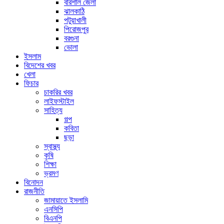
বরিশাল জেলা
ঝালকাঠি
পটুয়াখালী
পিরোজপুর
বরগুনা
ভোলা
ইসলাম
বিদেশের খবর
খেলা
ফিচার
চাকরির খবর
লাইফস্টাইল
সাহিত্য
গল্প
কবিতা
ছড়া
স্বাস্থ্য
কৃষি
শিক্ষা
ভ্রমণ
বিনোদন
রাজনীতি
জামায়াতে ইসলামি
এনসিপি
বিএনপি