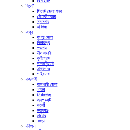
ঝিনাইদহ
সিলেট
সিলেট জেলা শহর
মৌলভীবাজার
সুনামগঞ্জ
হবিগঞ্জ
রংপুর
রংপুর জেলা
দিনাজপুর
পঞ্চগড়
নীলফামারী
কুড়িগ্রাম
লালমনিরহাট
ঠাকুরগাঁও
গাইবান্ধা
রাজশাহী
রাজশাহী জেলা
পাবনা
সিরাজগঞ্জ
জয়পুরহাট
নওগাঁ
নবাবগঞ্জ
নাটোর
বগুড়া
বরিশাল