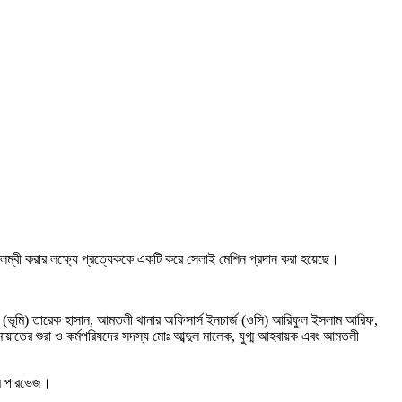
লম্বী করার লক্ষ্যে প্রত্যেককে একটি করে সেলাই মেশিন প্রদান করা হয়েছে।
ার (ভূমি) তারেক হাসান, আমতলী থানার অফিসার্স ইনচার্জ (ওসি) আরিফুল ইসলাম আরিফ,
য়াতের শুরা ও কর্মপরিষদের সদস্য মোঃ আব্দুল মালেক, যুগ্ম আহবায়ক এবং আমতলী
সীম পারভেজ।