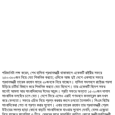
পরিবর্তনটা লক্ষ করেন, শেখ হাসিনা প্রধানমন্ত্রী থাকাকালে একেকটি রাষ্ট্রীয় সফরে
২৫০-৩০০জন নিয়ে যেত পিকনিক করতে; এদিকে আজ দুই দেশে একসাথে সফরে
প্রধানমন্ত্রী তারেক রহমান মাত্র ২৮জনকে নিয়ে যাচ্ছেন। হাসিনা সদলবলে রাষ্ট্রের পয়সা
উড়িয়ে চার্টার্ড বিমানে করে পিকনিক করতে যেত বিদেশে। তার একেকটি বিদেশ সফর
মানেই আমলা আর সাংবাদিকদের ঈদের আনন্দ। প্রতি সফরে অন্তত ১৫-২০জন দালাল
সাংবাদিক দলবেঁধে চলে যেত। দেশে ফিরে এসেও এরাই গণভবনে কনফারেন্স রুম দখল
করে ফেলতো। সফরে এচিভ নিয়ে প্রশ্ন করবার বদলে চলতো তৈলমর্দন। পিএম বিটের
সাংবাদিকেরা পেত না প্রশ্ন করার সুযোগ। এবার তারেক রহমান তার প্রধানমন্ত্রী প্রেস
উইংয়ের সদস্য ছাড়া কোনো বাড়তি সাংবাদিককে যাওয়ার সুযোগ দেননি, যেসব এজেন্ডা
নিয়ে যাচ্ছেন মালেশিয়া ও চীনে, সেসবের সাথে সম্পর্কিত ব্যতিত কোনো মন্ত্রী/প্রতিমন্ত্রী