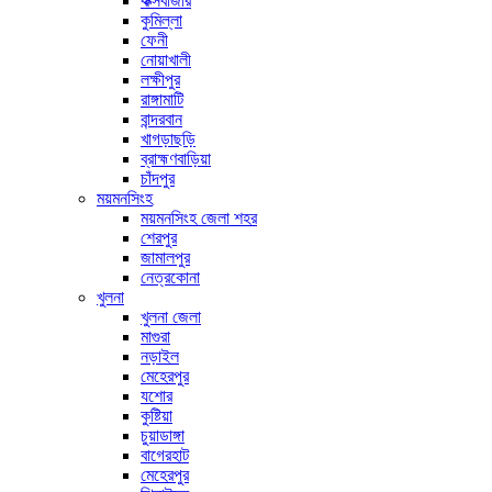
কক্সবাজার
কুমিল্লা
ফেনী
নোয়াখালী
লক্ষীপুর
রাঙ্গামাটি
বান্দরবান
খাগড়াছড়ি
ব্রাহ্মণবাড়িয়া
চাঁদপুর
ময়মনসিংহ
ময়মনসিংহ জেলা শহর
শেরপুর
জামালপুর
নেত্রকোনা
খুলনা
খুলনা জেলা
মাগুরা
নড়াইল
মেহেরপুর
যশোর
কুষ্টিয়া
চুয়াডাঙ্গা
বাগেরহাট
মেহেরপুর