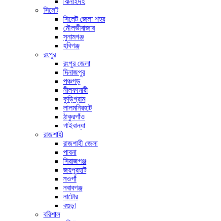
ঝিনাইদহ
সিলেট
সিলেট জেলা শহর
মৌলভীবাজার
সুনামগঞ্জ
হবিগঞ্জ
রংপুর
রংপুর জেলা
দিনাজপুর
পঞ্চগড়
নীলফামারী
কুড়িগ্রাম
লালমনিরহাট
ঠাকুরগাঁও
গাইবান্ধা
রাজশাহী
রাজশাহী জেলা
পাবনা
সিরাজগঞ্জ
জয়পুরহাট
নওগাঁ
নবাবগঞ্জ
নাটোর
বগুড়া
বরিশাল