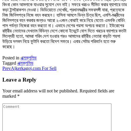
কিংবা কোন আমলাকে যাওয়ার সুযোগ দেন নাই। সফরে খরচও সীমিত করার ব্যাপারে তার
কড়া ইন্সট্রাকশন দেওয়া। ভিডিয়োতে দেখেছি, প্রধানমন্ত্রীর সফরসঙ্গী যারা, প্রত্যেকে
নিজ জিনিসপত্র নিজে বহন করছেন। হাসিনা আমলে ভিন্ন চিত্র ছিল, এমপি-মন্ত্রীদের
জিনিসপত্র বহন করবার জন্যও আরো ২-৩জন বোঝাই করে নিয়ে যেতো৷ এমনকি বোর্ডিং
পাস পর্যন্ত নিজেরা বহন করতো না। এভাবে দেশের পয়সা অপচয় করতো। ইউরোপের
রাষ্ট্রীয় নেতাদের দেখতাম বিভিন্ন দেশে কোনো ইভেন্টে যোগ দিতে খরচের ব্যাপারে কতটা
মিতব্যয়ী হতো, আমরা গরিব দেশ হওয়ার পরও আমাদের রাষ্ট্রীয় নেতারা বাড়তি পয়সা
উড়িয়ে দলবল নিয়ে ফুটানি করতো বিদেশ সফরে। এবার সেটার পরিবর্তন হতে শুরু
করেছে।
Posted in
এক্সক্লুসিভ
Tagged
এক্সক্লুসিভ
Prev
Ajkerkagoj.com For Sell
Leave a Reply
Your email address will not be published.
Required fields are
marked
*