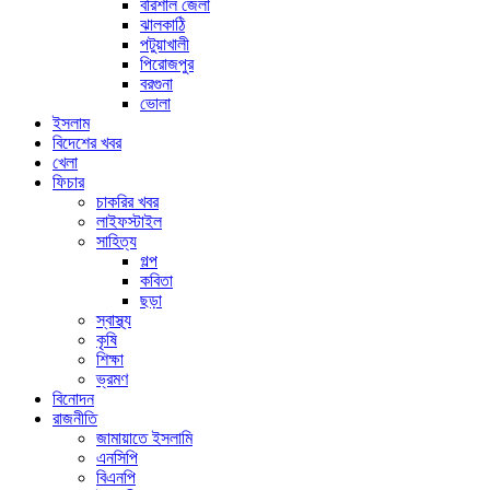
বরিশাল জেলা
ঝালকাঠি
পটুয়াখালী
পিরোজপুর
বরগুনা
ভোলা
ইসলাম
বিদেশের খবর
খেলা
ফিচার
চাকরির খবর
লাইফস্টাইল
সাহিত্য
গল্প
কবিতা
ছড়া
স্বাস্থ্য
কৃষি
শিক্ষা
ভ্রমণ
বিনোদন
রাজনীতি
জামায়াতে ইসলামি
এনসিপি
বিএনপি