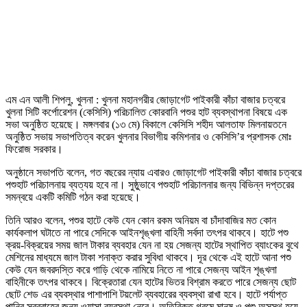
এম এন আলী শিপলু, খুলনা : খুলনা মহানগরীর জোড়াগেট পাইকারী কাঁচা বাজার চত্বরে
খুলনা সিটি কর্পোরেশন (কেসিসি) পরিচালিত কোরবানি পশুর হাট ব্যবস্থাপনা বিষয়ে এক
সভা অনুষ্ঠিত হয়েছে। মঙ্গলবার (১৩ মে) বিকালে কেসিসি শহীদ আলতাফ মিলনায়তনে
অনুষ্ঠিত সভায় সভাপতিত্ব করেন খুলনার বিভাগীয় কমিশনার ও কেসিসি’র প্রশাসক মোঃ
ফিরোজ সরকার।
অনুষ্ঠানে সভাপতি বলেন, গত বছরের ন্যায় এবারও জোড়াগেট পাইকারী কাঁচা বাজার চত্বরে
পশুহাট পরিচালনায় ব্যত্যয় হবে না। সুষ্ঠুভাবে পশুহাট পরিচালনার জন্য বিভিন্ন দপ্তরের
সমন্বয়ে একটি কমিটি গঠন করা হয়েছে।
তিনি আরও বলেন, পশুর হাটে কেউ যেন কোন রকম অনিয়ম বা চাঁদাবাজির মত কোন
কার্যকলাপ ঘটাতে না পারে সেদিকে আইনশৃঙ্খলা বাহিনী সর্বদা তৎপর থাকবে। হাটে পশু
ক্রয়-বিক্রয়ের সময় জাল টাকার ব্যবহার যেন না হয় সেজন্য হাটের স্থাপিত ব্যাংকের বুথে
মেশিনের মাধ্যমে জাল টাকা শনাক্ত করার সুবিধা থাকবে। দূর থেকে এই হাটে আনা পশু
কেউ যেন জবরদস্তি করে গাড়ি থেকে নামিয়ে নিতে না পারে সেজন্য আইন শৃঙ্খলা
বাহিনীকে তৎপর থাকবে। বিক্রেতারা যেন হাটের ভিতর বিশ্রাম করতে পারে সেজন্য ছোট
ছোট শেড এর ব্যবস্থার পাশাপাশি টয়লেট ব্যবহারের ব্যবস্থা রাখা হবে। হাটে পর্যাপ্ত
পানির সরবরাহের জন্য ওয়াসা ব্যবস্থা নেবে। অতিরিক্ত গরমে মানুষ ও পশু অসুস্থ হয়ে