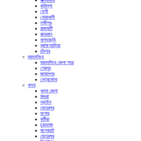
কক্সবাজার
কুমিল্লা
ফেনী
নোয়াখালী
লক্ষীপুর
রাঙ্গামাটি
বান্দরবান
খাগড়াছড়ি
ব্রাহ্মণবাড়িয়া
চাঁদপুর
ময়মনসিংহ
ময়মনসিংহ জেলা শহর
শেরপুর
জামালপুর
নেত্রকোনা
খুলনা
খুলনা জেলা
মাগুরা
নড়াইল
মেহেরপুর
যশোর
কুষ্টিয়া
চুয়াডাঙ্গা
বাগেরহাট
মেহেরপুর