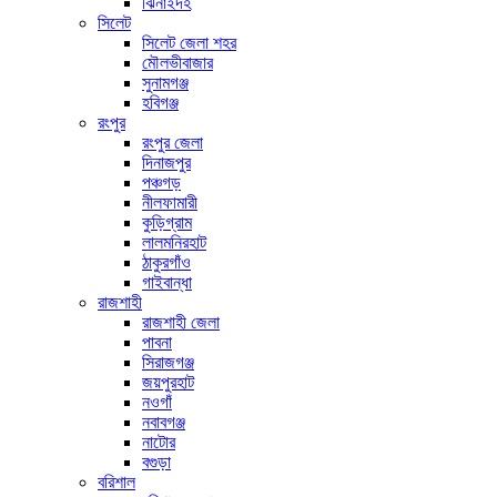
ঝিনাইদহ
সিলেট
সিলেট জেলা শহর
মৌলভীবাজার
সুনামগঞ্জ
হবিগঞ্জ
রংপুর
রংপুর জেলা
দিনাজপুর
পঞ্চগড়
নীলফামারী
কুড়িগ্রাম
লালমনিরহাট
ঠাকুরগাঁও
গাইবান্ধা
রাজশাহী
রাজশাহী জেলা
পাবনা
সিরাজগঞ্জ
জয়পুরহাট
নওগাঁ
নবাবগঞ্জ
নাটোর
বগুড়া
বরিশাল