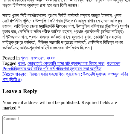
পড়লে চিকিৎসার ব্যবস্থা রাখা হবে বলে তিনি জানান।
সভায় খুলনা সিটি কর্পোরেশনের প্রধান নির্বাহী কর্মকর্তা লস্কার তাজুল ইসলাম, খুলনা
মেট্রোপলিটন পুলিশের উপপুলিশ কমিশনার (উত্তর) আবুল বাশার মোহাম্মদ আতিকুর
রহমান, অতিরিক্ত জেলা ম্যাজিস্টেট দীপংকর দাশ, উপপুলিশ কমিশনার (ট্রাফিক) সুদর্শন
কুমার রায়, কেসিসি’র সচিব শরীফ আসিফ রহমান, প্রধান প্রকৌশলী (চলিত দায়িত্ব)
মশিউজ্জামান খান, প্রধান রাজস্ব কর্মকর্তা রহিমা সুলতানা বুশরা, কেসিসি’র ওয়ার্ডের
দায়িত্বপ্রাপ্ত কর্মকর্তা, বিভিন্ন সরকারি দপ্তরের কর্মকর্তা, কেসিসি’র বিভিন্ন শাখার
কর্মকর্ত-সহ আইন-শৃঙ্খলা বাহিনীর সদস্যরা উপস্থিত ছিলেন।
Posted in
খুলনা
,
বাংলাদেশ
,
সংবাদ
Tagged
খুলনা
,
জোড়াগেট কোরবানি পশুর হাট ব্যবস্থাপনা বিষয়ে সভা
,
বাংলাদেশ
Prev
চিরিরবন্দরে অর্ধ বার্ষিক পুষ্টি কর্ম পরিকল্পনা মুল্যায়ন সভা অনুষ্ঠিত
Next
জলাবদ্ধতা নিরসনে সবার সহযোগিতা প্রয়োজন : উপদেষ্টা মুহাম্মদ ফাওজুল কবির
খান (ভিডিও)
Leave a Reply
Your email address will not be published.
Required fields are
marked
*