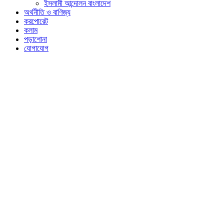
ইসলামী আন্দোলন বাংলাদেশ
অর্থনীতি ও বাণিজ্য
করপোরেট
কলাম
পড়াশোনা
যোগাযোগ