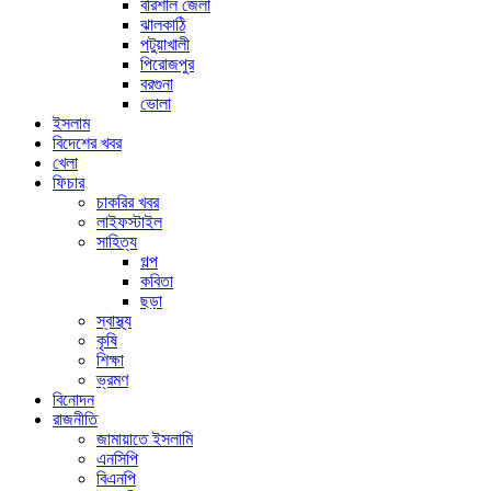
বরিশাল জেলা
ঝালকাঠি
পটুয়াখালী
পিরোজপুর
বরগুনা
ভোলা
ইসলাম
বিদেশের খবর
খেলা
ফিচার
চাকরির খবর
লাইফস্টাইল
সাহিত্য
গল্প
কবিতা
ছড়া
স্বাস্থ্য
কৃষি
শিক্ষা
ভ্রমণ
বিনোদন
রাজনীতি
জামায়াতে ইসলামি
এনসিপি
বিএনপি