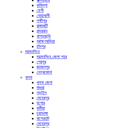
কক্সবাজার
কুমিল্লা
ফেনী
নোয়াখালী
লক্ষীপুর
রাঙ্গামাটি
বান্দরবান
খাগড়াছড়ি
ব্রাহ্মণবাড়িয়া
চাঁদপুর
ময়মনসিংহ
ময়মনসিংহ জেলা শহর
শেরপুর
জামালপুর
নেত্রকোনা
খুলনা
খুলনা জেলা
মাগুরা
নড়াইল
মেহেরপুর
যশোর
কুষ্টিয়া
চুয়াডাঙ্গা
বাগেরহাট
মেহেরপুর