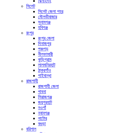
ঝিনাইদহ
সিলেট
সিলেট জেলা শহর
মৌলভীবাজার
সুনামগঞ্জ
হবিগঞ্জ
রংপুর
রংপুর জেলা
দিনাজপুর
পঞ্চগড়
নীলফামারী
কুড়িগ্রাম
লালমনিরহাট
ঠাকুরগাঁও
গাইবান্ধা
রাজশাহী
রাজশাহী জেলা
পাবনা
সিরাজগঞ্জ
জয়পুরহাট
নওগাঁ
নবাবগঞ্জ
নাটোর
বগুড়া
বরিশাল