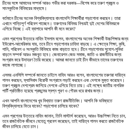
চীনের সঙ্গে আমাদের সম্পর্ক আরও গভীর করা দরকার—বিশেষ করে তরুণ প্রজন্ম ও
সাংস্কৃতিক বিনিময়ের মাধ্যমে।
বর্তমানে চীনের অনেক বিশ্ববিদ্যালয়ে বাংলাদেশি শিক্ষার্থীরা পড়াশোনা করছেন। তারা
এখানে শান্তিপূর্ণ পরিবেশ পাচ্ছেন। তরুণদের বিনিময় নিশ্চয়ই দুই দেশের বিনিময়কে
এগিয়ে নিচ্ছে। এই ব্যাপারে আপনি কী মনে করেন?
এমন প্রশ্নের উত্তরে নাহিদ ইসলাম বলেন, বাংলাদেশের অনেক শিক্ষার্থী উচ্চশিক্ষার জন্য
ইউরোপ-আমেরিকায় যায়, তবে চীনে পড়াশোনার চাহিদা বাড়ছে। এ ক্ষেত্রে শিক্ষা, কৃষি,
পানি, পরিবেশ ও সংস্কৃতি বিনিময়ে কাজ বাড়াতে হবে। চীনে পড়াশোনার সুযোগ-সুবিধা
বাড়লে সম্পর্ক আরও মজবুত হবে। জেনারেশন জেড সমাজ, জাতি ও রাজনীতির জন্য
সংগ্রাম করে উদাহরণ তৈরি করেছে। আমরা জানতে চাই চীন কীভাবে তাদের তরুণদের
কাজে লাগাচ্ছে।
এসময় এনসিপি সম্পর্কে জানতে চাইলে নাহিদ আরও বলেন, বাংলাদেশের তরুণরা দায়িত্ব
পালন করছেন, ফ্যাসিবাদ বিরোধী সংগ্রামে লড়াই করছেন এবং দেশকে মুক্ত করেছেন।
তরুণ প্রজন্ম দেশপ্রেম জাগিয়ে দেশকে এগিয়ে নিতে চায়। এই লক্ষ্যে জাতীয় নাগরিক
পার্টি প্রতিষ্ঠিত হয়েছে প্রজন্মের স্বপ্ন পূরণ ও গৌরব ধরে রাখার জন্য।
এখন আপনি বাংলাদেশের খুব বিখ্যাত তরুণ রাজনীতিবিদ। আপনি কি ভবিষ্যতে
বিশ্ববিদ্যালয়ে ফিরে যাবেন? পড়াশোনা চালিয়ে যাবেন?
এমন প্রশ্নের উত্তরে নাহিদ জানান, তিনি মাস্টার্স করেছেন, আরও উচ্চশিক্ষা নিতে চান,
তবে রাজনৈতিক জীবনে যেহেতু প্রবেশ করেছেন, তাই দায়িত্ব পালন করতে রাজনৈতিক
জীবন চালিয়ে যেতে চান।