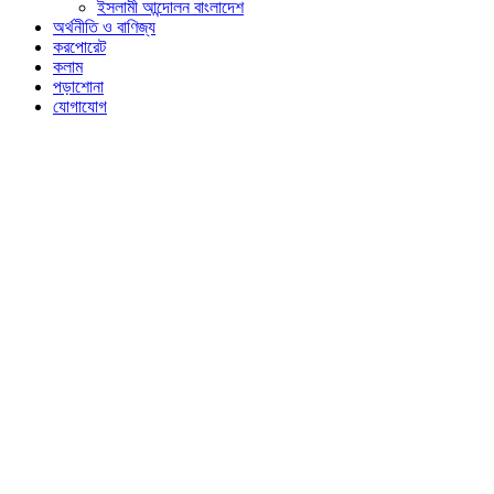
ইসলামী আন্দোলন বাংলাদেশ
অর্থনীতি ও বাণিজ্য
করপোরেট
কলাম
পড়াশোনা
যোগাযোগ