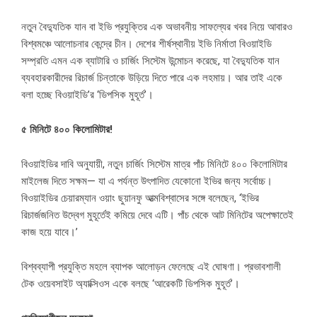
নতুন বৈদ্যুতিক যান বা ইভি প্রযুক্তির এক অভাবনীয় সাফল্যের খবর নিয়ে আবারও
বিশ্বমঞ্চে আলোচনার কেন্দ্রে চীন। দেশের শীর্ষস্থানীয় ইভি নির্মাতা বিওয়াইডি
সম্প্রতি এমন এক ব্যাটারি ও চার্জিং সিস্টেম উন্মোচন করেছে, যা বৈদ্যুতিক যান
ব্যবহারকারীদের রিচার্জ চিন্তাকে উড়িয়ে দিতে পারে এক লহমায়। আর তাই একে
বলা হচ্ছে বিওয়াইডি’র ‘ডিপসিক মুহূর্ত’।
৫ মিনিটে ৪০০ কিলোমিটার!
বিওয়াইডির দাবি অনুযায়ী, নতুন চার্জিং সিস্টেম মাত্র পাঁচ মিনিটে ৪০০ কিলোমিটার
মাইলেজ দিতে সক্ষম— যা এ পর্যন্ত উৎপাদিত যেকোনো ইভির জন্য সর্বোচ্চ।
বিওয়াইডির চেয়ারম্যান ওয়াং ছুয়ানফু আত্মবিশ্বাসের সঙ্গে বলেছেন, ‘ইভির
রিচার্জজনিত উদ্বেগ মুহূর্তেই কমিয়ে দেবে এটি। পাঁচ থেকে আট মিনিটের অপেক্ষাতেই
কাজ হয়ে যাবে।’
বিশ্বব্যাপী প্রযুক্তি মহলে ব্যাপক আলোড়ন ফেলেছে এই ঘোষণা। প্রভাবশালী
টেক ওয়েবসাইট অ্যাক্সিওস একে বলছে ‘আরেকটি ডিপসিক মুহূর্ত’।