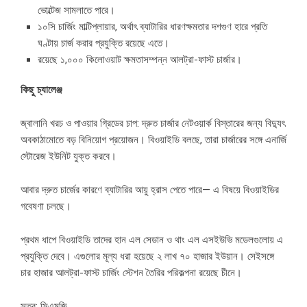
ভোল্টেজ সামলাতে পারে।
১০সি চার্জিং মাল্টিপ্লায়ার, অর্থাৎ ব্যাটারির ধারণক্ষমতার দশগুণ হারে প্রতি
ঘণ্টায় চার্জ করার প্রযুক্তি রয়েছে এতে।
রয়েছে ১,০০০ কিলোওয়াট ক্ষমতাসম্পন্ন আলট্রা-ফাস্ট চার্জার।
কিছু চ্যালেঞ্জ
জ্বালানি খরচ ও পাওয়ার গ্রিডের চাপ: দ্রুত চার্জার নেটওয়ার্ক বিস্তারের জন্য বিদ্যুৎ
অবকাঠামোতে বড় বিনিয়োগ প্রয়োজন। বিওয়াইডি বলছে, তারা চার্জারের সঙ্গে এনার্জি
স্টোরেজ ইউনিট যুক্ত করবে।
আবার দ্রুত চার্জের কারণে ব্যাটারির আয়ু হ্রাস পেতে পারে— এ বিষয়ে বিওয়াইডির
গবেষণা চলছে।
প্রথম ধাপে বিওয়াইডি তাদের হান এল সেডান ও থাং এল এসইউভি মডেলগুলোয় এ
প্রযুক্তি দেবে। এগুলোর মূল্য ধরা হয়েছে ২ লাখ ৭০ হাজার ইউয়ান। সেইসঙ্গে
চার হাজার আলট্রা-ফাস্ট চার্জিং স্টেশন তৈরির পরিকল্পনা রয়েছে চীনে।
সূত্র: সিএমজি