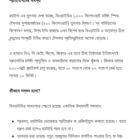
প্রতিযোগীদের অবস্থা
রয়টার্স-এর তুলনায় দেখা যাচ্ছে, বিওয়াইডির ১,০০০ কিলোওয়াট চার্জিং স্পিড
টেসলার সুপারচার্জারের (৫০০ কিলোওয়াট) তুলনায় দ্বিগুণ। দ্য গার্ডিয়ানের
বিশ্লেষণ বলছে, বিশ্ব ইভি বাজারে এখন বিশেষ করে বিওয়াইডি ও অন্যান্য চীনা
ব্র্যান্ডের সাশ্রয়ী ইভির কারণে টেসলার প্রতিদ্বন্দ্বিতা অনেক বেড়েছে।
এ ছাড়াও নিও, লি অটো, জিপেং, জিকার-এর মতো চীনা নির্মাতারা ইতিমধ্যেই
দ্রুতগতির চার্জিং প্রযুক্তি ও অবকাঠামো বাড়ানোর দিকে ঝুঁকছে। জিকার তাদের
৮০০-ভোল্ট প্ল্যাটফর্ম চালু করেছে, যাতে ১০ শতাংশ থেকে ৮০ শতাংশ চার্জ হতে
লাগছে ১০ মিনিট।
কীভাবে সম্ভব হলো?
বিওয়াইডির সাফল্যের পেছনে রয়েছে একাধিক উদ্ভাবনী সমাধান:
প্রথমত, ব্যাটারির ভেতরকার প্রতিরোধ বা রেজিস্ট্যান্স কমাতে হয়েছে। যাতে
দ্রুত চার্জ হলেও ব্যাটারি গরম হবে না।
ব্যবহার করা হয়েছে নতুন প্রজন্মের সিলিকন কার্বাইড পাওয়ার চিপ, যা উচ্চ