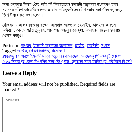
আজ শুক্রবার বিকাল ৩টায় আইএবি মিলনায়তনে ইসলামী আন্দোলন বাংলাদেশ ঢাকা
মহানগর দক্ষিণ আয়োজিত নগর ও থানা দায়িত্বশীলের যৌথসভায় সভাপতির বক্তব্যে
তিনি উপরোক্ত কথা বলেন।
যৌথসভায় আরও বক্তব্য রাখেন, আলহাজ আলতাফ হোসাইন, আলহাজ আবদুল
আউয়াল, কেএম শরীয়াতুল্লাহ, আলহাজ ফজলুল হক মৃধা, আলহাজ নজরুল ইসলাম
খোকন প্রমুখ।
Posted in
অপরাধ
,
ইসলামী আন্দোলন বাংলাদেশ
,
জাতীয়
,
রাজনীতি
,
সংবাদ
Tagged
জাতীয়
,
প্রেসবিজ্ঞপ্তি
,
বাংলাদেশ
Prev
জুলাই স্মরণে ইসলামী ছাত্র আন্দোলন বাংলাদেশ-এর দেশব্যাপী কর্মসূচি ঘোষণা।
Next
দিনাজপুর জেলা বিএনপির সভাপতি এ্যাড. দুলালের সাথে ফাজিলপুর ইউনিয়ন বিএনপির 
Leave a Reply
Your email address will not be published.
Required fields are
marked
*