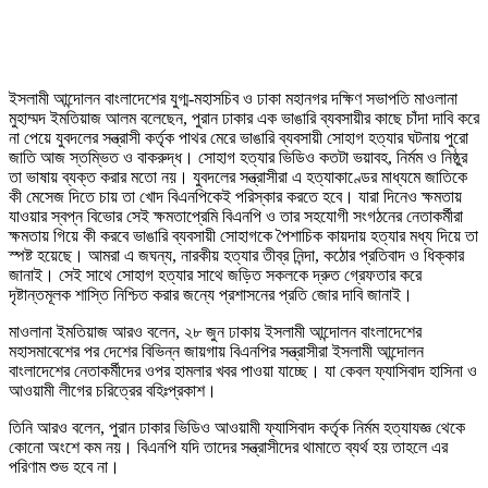
ইসলামী আন্দোলন বাংলাদেশের যুগ্ম-মহাসচিব ও ঢাকা মহানগর দক্ষিণ সভাপতি মাওলানা
মুহাম্মদ ইমতিয়াজ আলম বলেছেন, পুরান ঢাকার এক ভাঙারি ব্যবসায়ীর কাছে চাঁদা দাবি করে
না পেয়ে যুবদলের সন্ত্রাসী কর্তৃক পাথর মেরে ভাঙারি ব্যবসায়ী সোহাগ হত্যার ঘটনায় পুরো
জাতি আজ স্তম্ভিত ও বাকরুদ্ধ। সোহাগ হত্যার ভিডিও কতটা ভয়াবহ, নির্মম ও নিষ্ঠুর
তা ভাষায় ব্যক্ত করার মতো নয়। যুবদলের সন্ত্রাসীরা এ হত্যাকাণ্ডের মাধ্যমে জাতিকে
কী মেসেজ দিতে চায় তা খোদ বিএনপিকেই পরিস্কার করতে হবে। যারা দিনেও ক্ষমতায়
যাওয়ার স্বপ্ন বিভোর সেই ক্ষমতাপ্রেমি বিএনপি ও তার সহযোগী সংগঠনের নেতাকর্মীরা
ক্ষমতায় গিয়ে কী করবে ভাঙারি ব্যবসায়ী সোহাগকে পৈশাচিক কায়দায় হত্যার মধ্য দিয়ে তা
স্পষ্ট হয়েছে। আমরা এ জঘন্য, নারকীয় হত্যার তীব্র নিন্দা, কঠোর প্রতিবাদ ও ধিক্কার
জানাই। সেই সাথে সোহাগ হত্যার সাথে জড়িত সকলকে দ্রুত গ্রেফতার করে
দৃষ্টান্তমূলক শাস্তি নিশ্চিত করার জন্যে প্রশাসনের প্রতি জোর দাবি জানাই।
মাওলানা ইমতিয়াজ আরও বলেন, ২৮ জুন ঢাকায় ইসলামী আন্দোলন বাংলাদেশের
মহাসমাবেশের পর দেশের বিভিন্ন জায়গায় বিএনপির সন্ত্রাসীরা ইসলামী আন্দোলন
বাংলাদেশের নেতাকর্মীদের ওপর হামলার খবর পাওয়া যাচ্ছে। যা কেবল ফ্যাসিবাদ হাসিনা ও
আওয়ামী লীগের চরিত্রের বহিঃপ্রকাশ।
তিনি আরও বলেন, পুরান ঢাকার ভিডিও আওয়ামী ফ্যাসিবাদ কর্তৃক নির্মম হত্যাযজ্ঞ থেকে
কোনো অংশে কম নয়। বিএনপি যদি তাদের সন্ত্রাসীদের থামাতে ব্যর্থ হয় তাহলে এর
পরিণাম শুভ হবে না।