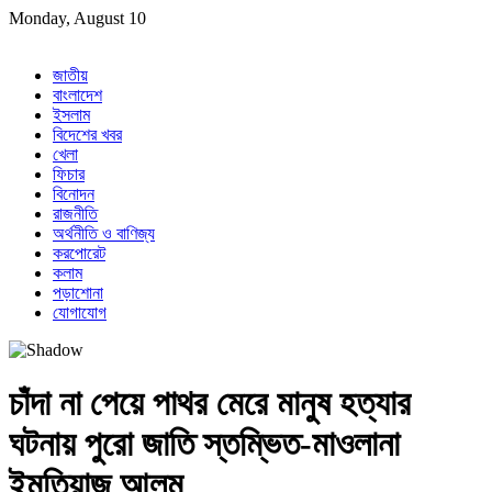
Skip
Monday, August 10
to
content
জাতীয়
বাংলাদেশ
ইসলাম
বিদেশের খবর
খেলা
ফিচার
বিনোদন
রাজনীতি
অর্থনীতি ও বাণিজ্য
করপোরেট
কলাম
পড়াশোনা
যোগাযোগ
চাঁদা না পেয়ে পাথর মেরে মানুষ হত্যার
ঘটনায় পুরো জাতি স্তম্ভিত-মাওলানা
ইমতিয়াজ আলম