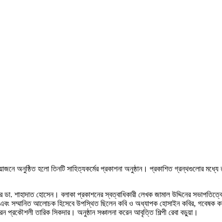
আয়োজনে অনুষ্ঠিত হলো তিনটি সাহিত্যকর্মের প্রকাশনা অনুষ্ঠান। প্রকাশিত গ্রন্থগুলোর মধ
েয়র ডা. শাহাদাত হোসেন। বলাকা প্রকাশনের স্বত্বাধিকারী লেখক জামাল উদ্দিনের সভাপতিত্ব
ম, এবং সম্মানিত আলোচক হিসেবে উপস্থিত ছিলেন কবি ও অধ্যাপক হোসাইন কবির, গবেষক কাইছ
 প্রকৌশলী তারিক সিকদার। অনুষ্ঠান সঞ্চালনা করেন আবৃত্তি শিল্পী রেবা বড়ুয়া।