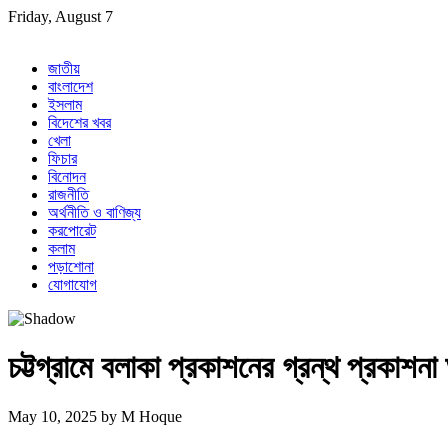
Skip
Friday, August 7
to
content
জাতীয়
বাংলাদেশ
ইসলাম
বিদেশের খবর
খেলা
ফিচার
বিনোদন
রাজনীতি
অর্থনীতি ও বাণিজ্য
করপোরেট
কলাম
পড়াশোনা
যোগাযোগ
চট্টগ্রামে বলাকা প্রকাশনের গ্রন্থ প্রকাশন
May 10, 2025
by
M Hoque