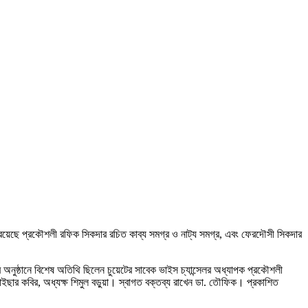
্যে রয়েছে প্রকৌশলী রফিক সিকদার রচিত কাব্য সমগ্র ও নাট্য সমগ্র, এবং ফেরদৌসী সিকদার
ে অনুষ্ঠানে বিশেষ অতিথি ছিলেন চুয়েটের সাবেক ভাইস চ্যান্সেলর অধ্যাপক প্রকৌশলী
ার কবির, অধ্যক্ষ শিমুল বড়ুয়া। স্বাগত বক্তব্য রাখেন ডা. তৌফিক। প্রকাশিত