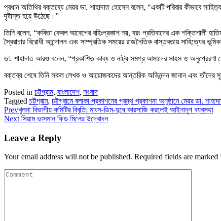
প্রধান অতিথির বক্তব্যে মেয়র ডা. শাহাদাত হোসেন বলেন, “একটি পরিবার কীভাবে সাহ
দৃষ্টান্ত হয়ে উঠেছে।”
তিনি বলেন, “কবিতা কেবল আবেগের বহিঃপ্রকাশ নয়, বরং প্রতিবাদের এক শক্তিশালী হাত
স্বৈরাচার বিরোধী আন্দোলন এবং সাম্প্রতিক সময়ের রাজনৈতিক বাস্তবতায় সাহিত্যের ভূমিকা
ডা. শাহাদাত আরও বলেন, “প্রকাশিত কাব্য ও নাট্য সমগ্র আমাদের সাহস ও অনুপ্রেরণ
বক্তব্য শেষে তিনি সকল লেখক ও আয়োজকদের আন্তরিক অভিনন্দন জানান এবং তাঁদের সুস্বাস
Posted in
চট্টগ্রাম
,
বাংলাদেশ
,
সংবাদ
Tagged
চট্টগ্রাম
,
চট্টগ্রামে বলাকা প্রকাশনের গ্রন্থ প্রকাশনা অনুষ্ঠানে মেয়র ডা. শাহাদ
Prev
খুলনা বিভাগীয় কমিটির বিবৃতি: মাংস-ডিম-দুধে কারসাজি করলেই আইনানুগ ব্যবস্থা
Next
সিয়াম ভাসমান ফিড মিলের উদ্বোধন
Leave a Reply
Your email address will not be published.
Required fields are marked