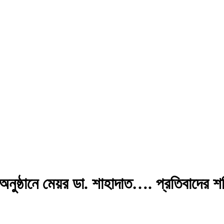
া অনুষ্ঠানে মেয়র ডা. শাহাদাত…. প্রতিবাদের 