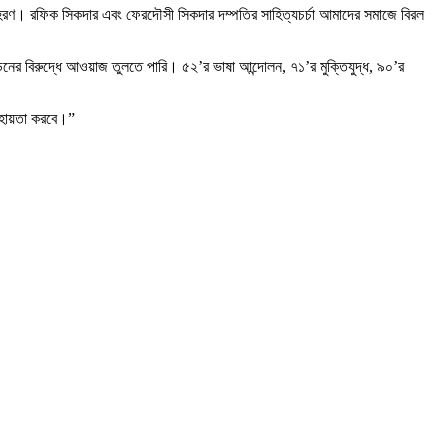
াহরণ। রফিক সিকদার এবং ফেরদৌসী সিকদার দম্পতির সাহিত্যচর্চা আমাদের সমাজে বিরল
র বিরুদ্ধে আওয়াজ তুলতে পারি। ৫২’র ভাষা আন্দোলন, ৭১’র মুক্তিযুদ্ধ, ৯০’র
হায়তা করবে।”