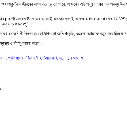
িত্য ও সংস্কৃতিকে জীবনের অংশ করে তুলতে পারে, আজকের এই অনুষ্ঠান তার এক অনন্য উদ
িয়ার। কাজী নজরুল ইসলামের বিদ্রোহী কবিতার মতোই আজও কবিতায় আমরা শোষণ ও নিপীড়নে
 অত্যন্ত গুরুত্বপূর্ণ।”
া দেবে। ফেরদৌসী সিকদারের ছোটগল্পগুলো আমি পড়েছি, এগুলো সমাজকে নতুন করে চিনতে স
্থ্য ও দীর্ঘায়ু কামনা করেন।
াত.... প্রতিবাদের শক্তিশালী হাতিয়ার সাহিত্য.....
,
বাংলাদেশ
*