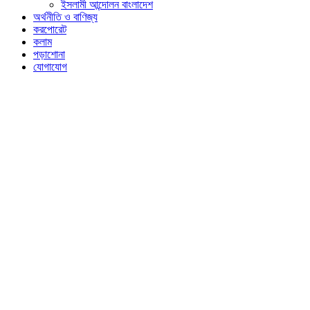
ইসলামী আন্দোলন বাংলাদেশ
অর্থনীতি ও বাণিজ্য
করপোরেট
কলাম
পড়াশোনা
যোগাযোগ