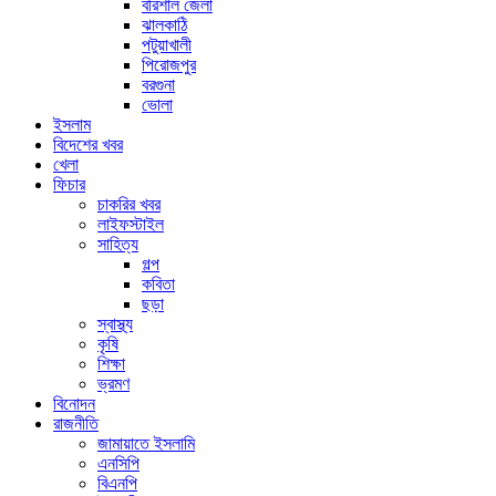
বরিশাল জেলা
ঝালকাঠি
পটুয়াখালী
পিরোজপুর
বরগুনা
ভোলা
ইসলাম
বিদেশের খবর
খেলা
ফিচার
চাকরির খবর
লাইফস্টাইল
সাহিত্য
গল্প
কবিতা
ছড়া
স্বাস্থ্য
কৃষি
শিক্ষা
ভ্রমণ
বিনোদন
রাজনীতি
জামায়াতে ইসলামি
এনসিপি
বিএনপি