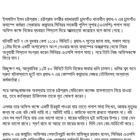
ইসমাইল ইমন চট্টগ্রাম : চট্টগ্রাম নগরীর বহদ্দারহাট চান্দগাঁও থানাধীন র‍্যাব-৭ এর চান্দগাঁও
ক্যাম্পে কর্মরত স্কোয়াড কমান্ডার সিনিয়র সহকারী পুলিশ সুপার (এএসপি) পলাশ সাহা
অফিস কক্ষে নিজের ব্যবহৃত পিস্তল দিয়ে আত্মহত্যা করেছেন বলে জানা গেছে।
ঘটনাটি ঘটে ৭ মে বুধবার বেলা ১১:৫০ মিনিটে। র‍্যাব-৭ সূত্রে জানা যায়, সকাল সাড়ে
১১টার দিকে একটি অপারেশনে অংশ নেওয়ার জন্য ক্যাম্পের অস্ত্রাগার থেকে নিয়ম
অনুযায়ী পিস্তল সংগ্রহ করেন সিনিয়র এএসপি পলাশ সাহা। পরে তিনি নিজ অফিসকক্ষে
ফিরে যান।
কিছুক্ষণ পর, আনুমানিক ১১টা ৫০ মিনিটে তিনি নিজের মাথায় গুলি চালান। গুলির শব্দ শুনে
দ্রুত ঘটনাস্থলে ছুটে যান র‍্যাব-৭ এর কোম্পানি কমান্ডার মেজর তৌহিদসহ অন্যান্য
কর্মকর্তারা।
পরে আশঙ্কাজনক অবস্থায় তাকে চট্টগ্রাম মেডিকেল কলেজ হাসপাতালে নিয়ে যাওয়া
হয়, তবে কর্তব্যরত চিকিৎসক তাকে মৃত ঘোষণা করেন।
এসময় তার অফিস কক্ষে একটি চিরকুট পাওয়া যায় তাতে পলাশ সাহা লিখেন, আমার মৃত্যুর
জন্য মা এবং বউ কেউ দায়ি না। আমিই দায়ি। কাউকে ভালো রাখতে পারলাম না। বউ
যেন সব স্বর্ণ নিয়ে যায় এবং ভালো থাকে। মায়ের দায়িত্ব দুই ভাইয়ের উপর। তারা যেন
মাকে ভালো রাখে। স্বর্ণ বাদে যা আছে তা মায়ের জন্য। দিদি যেন কো-অর্ডিনেট করে।
র‍্যাব-৭ এর কমান্ডিং অফিসার লেফটেন্যান্ট কর্নেল হাফিজুর রহমান বলেন, সিনিয়র এএসপি
পলাশ সাহা খুবই দায়িত্বশীল এবং পেশাদার কর্মকর্তা ছিলেন। তার মৃত্যু আমাদের জন্য