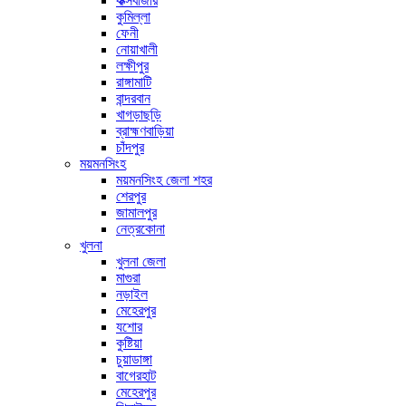
কক্সবাজার
কুমিল্লা
ফেনী
নোয়াখালী
লক্ষীপুর
রাঙ্গামাটি
বান্দরবান
খাগড়াছড়ি
ব্রাহ্মণবাড়িয়া
চাঁদপুর
ময়মনসিংহ
ময়মনসিংহ জেলা শহর
শেরপুর
জামালপুর
নেত্রকোনা
খুলনা
খুলনা জেলা
মাগুরা
নড়াইল
মেহেরপুর
যশোর
কুষ্টিয়া
চুয়াডাঙ্গা
বাগেরহাট
মেহেরপুর