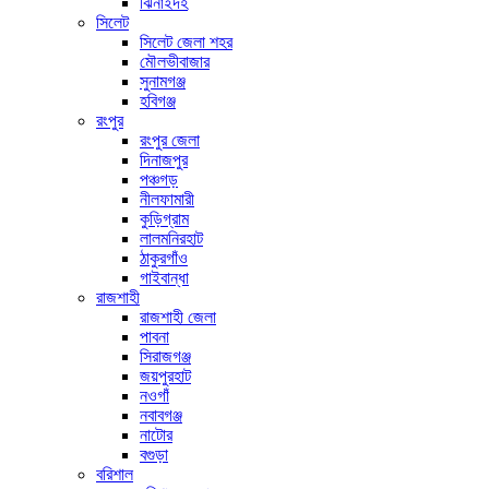
ঝিনাইদহ
সিলেট
সিলেট জেলা শহর
মৌলভীবাজার
সুনামগঞ্জ
হবিগঞ্জ
রংপুর
রংপুর জেলা
দিনাজপুর
পঞ্চগড়
নীলফামারী
কুড়িগ্রাম
লালমনিরহাট
ঠাকুরগাঁও
গাইবান্ধা
রাজশাহী
রাজশাহী জেলা
পাবনা
সিরাজগঞ্জ
জয়পুরহাট
নওগাঁ
নবাবগঞ্জ
নাটোর
বগুড়া
বরিশাল