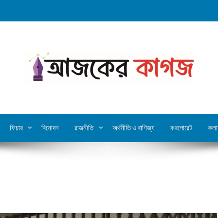
ফিচার
বিনোদন
রাজনীতি
অর্থনীতি ও বাণিজ্য
করপোরেট
কলা