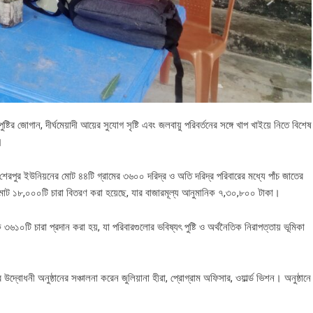
্টির জোগান, দীর্ঘমেয়াদী আয়ের সুযোগ সৃষ্টি এবং জলবায়ু পরিবর্তনের সঙ্গে খাপ খাইয়ে নিতে বিশেষ
।
ও শেরপুর ইউনিয়নের মোট ৪৪টি গ্রামের ৩৬০০ দরিদ্র ও অতি দরিদ্র পরিবারের মধ্যে পাঁচ জাতের
মোট ১৮,০০০টি চারা বিতরণ করা হয়েছে, যার বাজারমূল্য আনুমানিক ৭,৩০,৮০০ টাকা।
৬১০টি চারা প্রদান করা হয়, যা পরিবারগুলোর ভবিষ্যৎ পুষ্টি ও অর্থনৈতিক নিরাপত্তায় ভূমিকা
োধনী অনুষ্ঠানের সঞ্চালনা করেন জুলিয়ানা হীরা, প্রোগ্রাম অফিসার, ওয়ার্ল্ড ভিশন। অনুষ্ঠানে