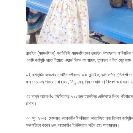
নান্দাইল (ময়মনসিংহ) প্রতিনিধি: ময়মনসিংহের নান্দাইল উপজেলায় পারিবারিক পুষ
একটি কর্মসূচি হাতে নিয়েছে ওয়ার্ল্ড ভিশন বাংলাদেশ, নান্দাইল এরিয়া প্রোগ্রাম
এই কর্মসূচির আওতায় নান্দাইল পৌরসভা এবং নান্দাইল, আচারগাঁও, চন্ডিপাশা 
ফল ও ভেষজ গাছের চারা (আম, লিচু, লেবু, নিম ও সজিনা) বিতরণ করা হয়। 
এর মধ্যে আচারগাঁও ইউনিয়নের ৭২২ জন হতদরিদ্র রেজিস্টার্ড শিশুর পরিবারকে ৩
রাখবে।
৩০ জুন ২০২৫, সোমবার, আচারগাঁও ইউনিয়নে আয়োজিত চারা বিতরণ কর্মসূচির উদ্ব
সভাপতিত্ব করেন ৯নং আচারগাঁও ইউনিয়নের সচিব মোঃ শাহজাহান।