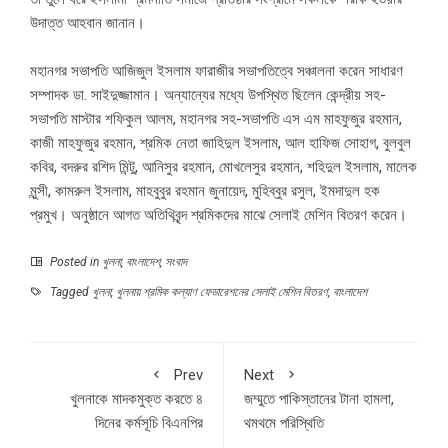
উদাত্ত আহবান জানান।
মহানগর সভাপতি আজিজুল ইসলাম ফারাজীর সভাপতিত্বে সঞ্চালনা করেন সাধারণ
সম্পাদক ডা. সাইদুজ্জামান। অন্যান্যের মধ্যে উপস্থিত ছিলেন কেন্দ্রীয় সহ-
সভাপতি মাস্টার শফিকুল আলম, মহানগর সহ-সভাপতি এস এম মাহফুজুর রহমান,
কাজী মাহফুজুর রহমান, শ্রমিক নেতা জাহিদুল ইসলাম, আল হাফিজ সোহাগ, বুলবুল
কবির, বদরুর রশিদ মিন্টু, আনিসুর রহমান, মোখলেসুর রহমান, শহিদুল ইসলাম, মালেক
মুন্সী, কামরুল ইসলাম, মাহবুবুর রহমান জুনায়েদ, মুহিব্বুর রসুল, ইমদাদুল হক
প্রমুখ। অনুষ্ঠানে আগত অতিথিবৃন্দ শ্রমিকদের মাঝে সেলাই মেশিন বিতরণ করেন।
Posted in
খুলনা
,
বাংলাদেশ
,
সংবাদ
Tagged
খুলনা
,
খুলনায় শ্রমিক কল্যাণ ফেডারেশনের সেলাই মেশিন বিতরণ
,
বাংলাদেশ
Prev
Next
খুলনাকে মাদকমুক্ত করতে ৪
জম্মুতে পাকিস্তানের টানা হামলা,
দিনের কর্মসূচি বিএনপির
থমথমে পরিস্থিতি