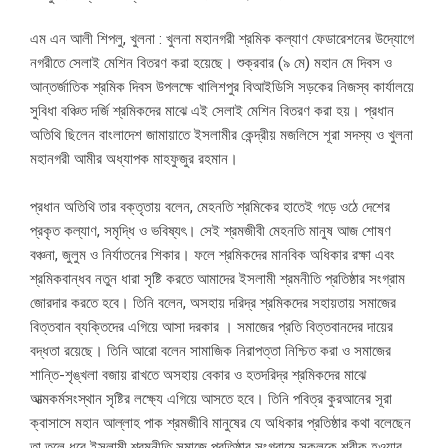
এম এন আলী শিপলু, খুলনা : খুলনা মহানগরী শ্রমিক কল্যাণ ফেডারেশনের উদ্যোগে
নগরীতে সেলাই মেশিন বিতরণ করা হয়েছে। শুক্রবার (৯ মে) মহান মে দিবস ও
আন্তর্জাতিক শ্রমিক দিবস উপলক্ষে খালিশপুর বিআইডিসি সড়কের নিজস্ব কার্যালয়ে
সুবিধা বঞ্চিত দর্জি শ্রমিকদের মাঝে এই সেলাই মেশিন বিতরণ করা হয়। প্রধান
অতিথি ছিলেন বাংলাদেশ জামায়াতে ইসলামীর কেন্দ্রীয় মজলিসে শূরা সদস্য ও খুলনা
মহানগরী আমীর অধ্যাপক মাহফুজুর রহমান।
প্রধান অতিথি তার বক্তৃতায় বলেন, মেহনতি শ্রমিকের হাতেই গড়ে ওঠে দেশের
প্রকৃত কল্যাণ, সমৃদ্ধি ও ভবিষ্যৎ। সেই শ্রমজীবী মেহনতি মানুষ আজ শোষণ
বঞ্চনা, জুলুম ও নির্যাতনের শিকার। ফলে শ্রমিকদের মানবিক অধিকার রক্ষা এবং
শ্রমিকবান্ধব নতুন ধারা সৃষ্টি করতে আমাদের ইসলামী শ্রমনীতি প্রতিষ্ঠার সংগ্রাম
জোরদার করতে হবে। তিনি বলেন, অসহায় দরিদ্র শ্রমিকদের সহায়তায় সমাজের
বিত্তবান ব্যক্তিদের এগিয়ে আসা দরকার । সমাজের প্রতি বিত্তবানদের দায়ের
বদ্ধতা রয়েছে। তিনি আরো বলেন সামাজিক নিরাপত্তা নিশ্চিত করা ও সমাজের
শান্তি-শৃঙ্খলা বজায় রাখতে অসহায় বেকার ও হতদরিদ্র শ্রমিকদের মাঝে
আত্মকর্মসংস্থান সৃষ্টির লক্ষ্যে এগিয়ে আসতে হবে। তিনি পবিত্র কুরআনের সূরা
ক্বাসাসে মহান আল্লাহ পাক শ্রমজীবি মানুষের যে অধিকার প্রতিষ্ঠার কথা বলেছেন
তা তুলে ধরে ইসলামী শ্রমনীতি সমাজে প্রতিষ্ঠার সংগ্রামে সকলকে শরীক হওয়ার