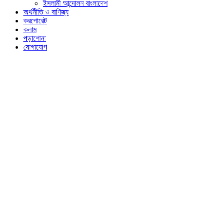
ইসলামী আন্দোলন বাংলাদেশ
অর্থনীতি ও বাণিজ্য
করপোরেট
কলাম
পড়াশোনা
যোগাযোগ