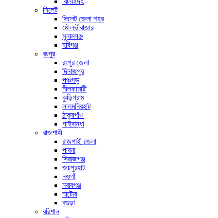
ঝিনাইদহ
সিলেট
সিলেট জেলা শহর
মৌলভীবাজার
সুনামগঞ্জ
হবিগঞ্জ
রংপুর
রংপুর জেলা
দিনাজপুর
পঞ্চগড়
নীলফামারী
কুড়িগ্রাম
লালমনিরহাট
ঠাকুরগাঁও
গাইবান্ধা
রাজশাহী
রাজশাহী জেলা
পাবনা
সিরাজগঞ্জ
জয়পুরহাট
নওগাঁ
নবাবগঞ্জ
নাটোর
বগুড়া
বরিশাল