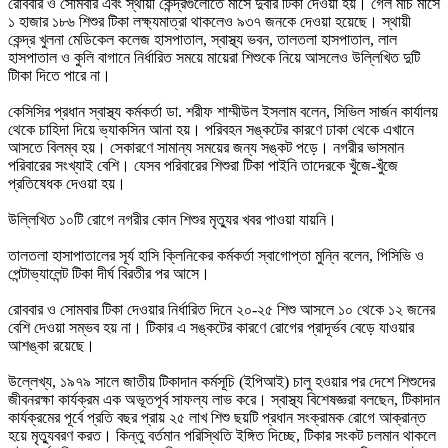
রোববার ও সোমবার এবং স্থায়ী কেন্দ্রগুলোতে মাসে দুবার টিকা দেওয়া হয়। গেল মার্চ মাসে
১ হাজার ১৮৬ শিশুর টিকা লক্ষ্যমাত্রা থাকলেও ৯৩৭ জনকে দেওয়া হয়েছে। স্থায়ী
কেন্দ্র খুলনা মেডিকেল কলেজ হাসপাতাল, স্বাস্থ্য ভবন, তালতলা হাসপাতাল, লাল
হাসপাতাল ও কুলি বাগানে নির্ধারিত সময়ে মায়েরা শিশুকে নিয়ে আসলেও উল্লিখিত দুটি
টিাকা দিতে পারে না।
কেসিসির প্রধান স্বাস্থ্য কর্মকর্তা ডা. শরীফ শাম্মীউল ইসলাম বলেন, সিভিল সার্জন কার্যালয়
থেকে চাহিদা দিয়ে ভ্যাকসিন আনা হয়। পরিবহন সঙ্কটের কারণে ঢাকা থেকে এখানে
আসতে বিলম্ব হয়। সেকারণে সামান্য সময়ের জন্য সঙ্কট পড়ে। নগরীর ভাসমান
পরিবারের সংখ্যাই বেশি। যেসব পরিবারের শিশুরা টিকা পাইনি তাদেরকে খুঁজে-খুঁজে
প্রতিষেধক দেওয়া হয়।
উল্লিখিত ১০টি রোগে নগরীর কোন শিশুর মৃত্যুর খবর পাওয়া যায়নি।
তালতলা হাসাপাতালের সূর্য হাসি ক্লিনিকের কর্মকর্তা স্বাগোপ্তা মুন্নি বলেন, পিসিভি ও
পেন্টাভ্যালেন্ট টিকা দীর্ঘ বিরতীর পর আসে।
রোববার ও সোমবার টিকা দেওয়ার নির্ধারিত দিনে ২০-২৫ শিশু আসলে ১০ থেকে ১২ জনের
বেশি দেওয়া সম্ভব হয় না। টিকার এ সঙ্কটের কারণে রোগের প্রাদূর্ভব বেড়ে যাওয়ার
আশঙ্কা রয়েছে।
উল্লেখ্য, ১৯৭৯ সালে জাতীয় টিকাদান কর্মসূচি (ইপিআই) চালু হওয়ার পর দেশে শিশুদের
জীবনরক্ষা কার্যক্রম এক অভূতপূর্ব সাফল্য লাভ করে। স্বাস্থ্য বিশেষজ্ঞরা বলছেন, টিকাদান
কার্যক্রমের পূর্বে প্রতি বছর প্রায় ২৫ লাখ শিশু ছয়টি প্রধান সংক্রামক রোগে আক্রান্ত
হয়ে মৃত্যুবরণ করত। কিন্তু বর্তমান পরিস্থিতি ইঙ্গিত দিচ্ছে, টিকার সংকট চলমান থাকলে