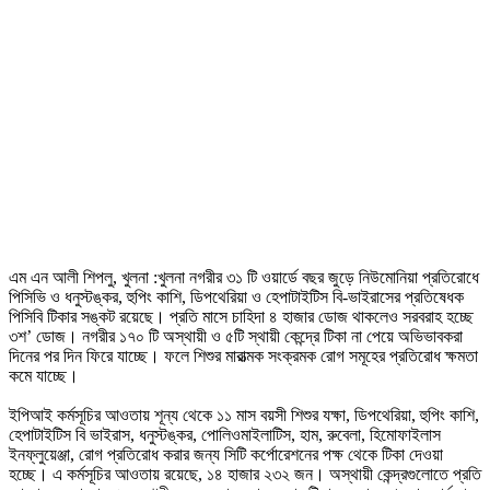
এম এন আলী শিপলু, খুলনা :খুলনা নগরীর ৩১ টি ওয়ার্ডে বছর জুড়ে নিউমোনিয়া প্রতিরোধে
পিসিভি ও ধনুস্টঙ্কর, হুপিং কাশি, ডিপথেরিয়া ও হেপাটাইটিস বি-ভাইরাসের প্রতিষেধক
পিসিবি টিকার সঙ্কট রয়েছে। প্রতি মাসে চাহিদা ৪ হাজার ডোজ থাকলেও সরবরাহ হচ্ছে
৩শ’ ডোজ। নগরীর ১৭০ টি অস্থায়ী ও ৫টি স্থায়ী কেন্দ্রে টিকা না পেয়ে অভিভাবকরা
দিনের পর দিন ফিরে যাচ্ছে। ফলে শিশুর মারাত্মক সংক্রমক রোগ সমূহের প্রতিরোধ ক্ষমতা
কমে যাচ্ছে।
ইপিআই কর্মসূচির আওতায় শূন্য থেকে ১১ মাস বয়সী শিশুর যক্ষা, ডিপথেরিয়া, হুপিং কাশি,
হেপাটাইটিস বি ভাইরাস, ধনুস্টঙ্কর, পোলিওমাইলাটিস, হাম, রুবেলা, হিমোফাইলাস
ইনফ্লুয়েঞ্জা, রোগ প্রতিরোধ করার জন্য সিটি কর্পোরেশনের পক্ষ থেকে টিকা দেওয়া
হচ্ছে। এ কর্মসূচির আওতায় রয়েছে, ১৪ হাজার ২৩২ জন। অস্থায়ী কেন্দ্রগুলোতে প্রতি