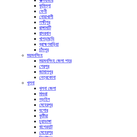
কক্সবাজার
কুমিল্লা
ফেনী
নোয়াখালী
লক্ষীপুর
রাঙ্গামাটি
বান্দরবান
খাগড়াছড়ি
ব্রাহ্মণবাড়িয়া
চাঁদপুর
ময়মনসিংহ
ময়মনসিংহ জেলা শহর
শেরপুর
জামালপুর
নেত্রকোনা
খুলনা
খুলনা জেলা
মাগুরা
নড়াইল
মেহেরপুর
যশোর
কুষ্টিয়া
চুয়াডাঙ্গা
বাগেরহাট
মেহেরপুর