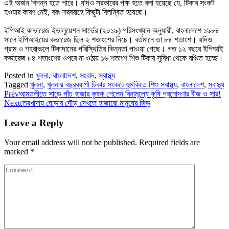
এই অর্জন বিপন্ন হতে পারে। যদিও সরকারের পক্ষ হতে বলা হয়েছে যে, টিকার সংকট
হওয়ার কারণ নেই, বরং সরবরাহে কিছুটা বিলম্বিত হয়েছে।
ইপিআই কাভারেজ ইভালুয়েশন সার্ভের (২০১৯) পরিসংখ্যান অনুযায়ী, বাংলাদেশে ১৯৮৪
সালে ইপিআইয়ের কভারেজ ছিল ২ শতাংশের নিচে। বর্তমানে তা ৮৪ শতাংশ। যদিও
গ্রাম ও শহরাঞ্চলে টিকাদানের পরিস্থিতির ভিন্নতা পাওয়া গেছে। গত ১২ বছরে ইপিআই
কভারেজ ৮৪ শতাংশের ওপরে না ওঠায় ১৬ শতাংশ শিশু টিকার সুবিধা থেকে বঞ্চিত হচ্ছে।
Posted in
খুলনা
,
বাংলাদেশ
,
সংবাদ
,
স্বাস্থ্য
Tagged
খুলনা
,
খুলনায় বছরব্যাপী টিকার সংকটে হুমকিতে শিশু স্বাস্থ্য
,
বাংলাদেশ
,
স্বাস্থ্য
Prev
আমতলীতে সাড়ে পাঁচ হাজার কৃষক পেলেন বিনামূল্যে কৃষি প্রনোদণার বীজ ও সার!
Next
তেরখাদায় ঘোড়ার দৌড় দেখতে হাজারো মানুষের ভিড়
Leave a Reply
Your email address will not be published.
Required fields are
marked
*