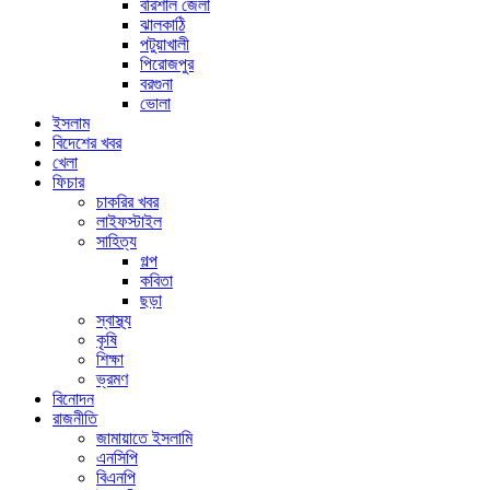
বরিশাল জেলা
ঝালকাঠি
পটুয়াখালী
পিরোজপুর
বরগুনা
ভোলা
ইসলাম
বিদেশের খবর
খেলা
ফিচার
চাকরির খবর
লাইফস্টাইল
সাহিত্য
গল্প
কবিতা
ছড়া
স্বাস্থ্য
কৃষি
শিক্ষা
ভ্রমণ
বিনোদন
রাজনীতি
জামায়াতে ইসলামি
এনসিপি
বিএনপি